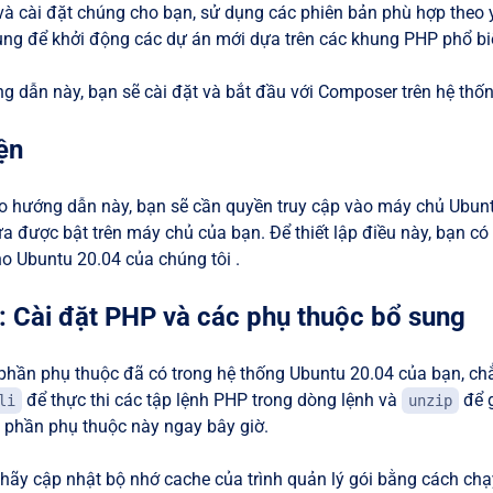
và cài đặt chúng cho bạn, sử dụng các phiên bản phù hợp theo
ng để khởi động các dự án mới dựa trên các khung PHP phổ bi
g dẫn này, bạn sẽ cài đặt và bắt đầu với Composer trên hệ thố
ện
o hướng dẫn này, bạn sẽ cần quyền truy cập vào máy chủ Ubuntu
ửa được bật trên máy chủ của bạn. Để thiết lập điều này, bạn c
o Ubuntu 20.04 của chúng tôi .
: Cài đặt PHP và các phụ thuộc bổ sung
phần phụ thuộc đã có trong hệ thống Ubuntu 20.04 của bạn, c
để thực thi các tập lệnh PHP trong dòng lệnh và
để g
li
unzip
c phần phụ thuộc này ngay bây giờ.
, hãy cập nhật bộ nhớ cache của trình quản lý gói bằng cách chạ