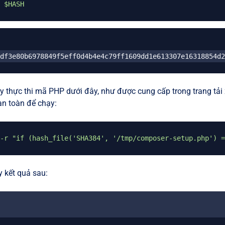
$HASH
df3e80b6978849f5eff0d4b4e4c79ff1609dd1e613307e16318854d2
ãy thực thi mã PHP dưới đây, như được cung cấp trong trang tả
an toàn để chạy:
-r
"if (hash_file('SHA384', '/tmp/composer-setup.php') =
y kết quả sau: