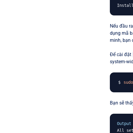
Nếu đầu ra
dụng mã bă
minh, bạn c
Để cài đặt
system-wid
sudo
Bạn sẽ thấ
Output
All se