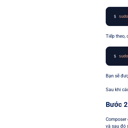
sudo
Tiếp theo, 
sudo
Bạn sẽ đượ
Sau khi các
Bước 2
Composer c
và sau đó 