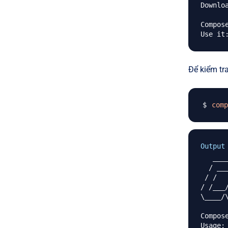
Downloa
Compos
Để kiểm tra
comp
Output
   ______

  / ____/___  ____ ___  ____  ____  ________  _____

 / /   / __ \/ __ `__ \/ __ \/ __ \/ ___/ _ \/ ___/

/ /___
\____/
        
Compos
Usage:
