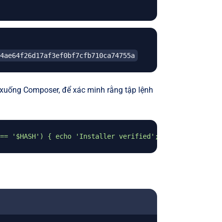
4ae64f26d17af3ef0bf7cfb710ca74755a
i xuống Composer, để xác minh rằng tập lệnh
== '
$HASH
') { echo 'Installer verified'; } else { echo '