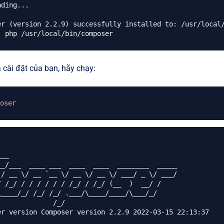
ding...

er (version 2.2.9) successfully installed to: /usr/local/
 cài đặt của bạn, hãy chạy:
oser
/ /_/ / / / / / / /_/ / /_/ (__  )  __/ /

\____/_/ /_/ /_/ .___/\____/____/\___/_/

            /_/

er version Composer version 2.2.9 2022-03-15 22:13:37
