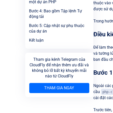
một dự án PHP
thuộc vào 
được sử dụ
Bước 4: Bao gồm Tập lệnh Tự
động tải
Trong hướn
Bước 5: Cập nhật sự phụ thuộc
của dự án
Điều ki
Kết luận
Để làm the
và tường l
Tham gia kênh Telegram của
ban đầu ch
CloudFly để nhận thêm ưu đãi và
không bỏ lỡ bất kỳ khuyến mãi
Bước 1
nào từ CloudFly
Ngoài các 
THAM GIA NGAY
cầu
php-c
cài đặt cá
Trước tiên