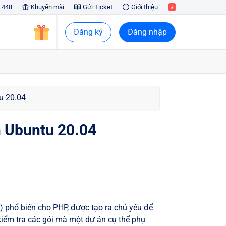
 448
Khuyến mãi
Gửi Ticket
Giới thiệu
Đăng ký
Đăng nhập
u 20.04
n Ubuntu 20.04
phổ biến cho PHP, được tạo ra chủ yếu để
kiểm tra các gói mà một dự án cụ thể phụ