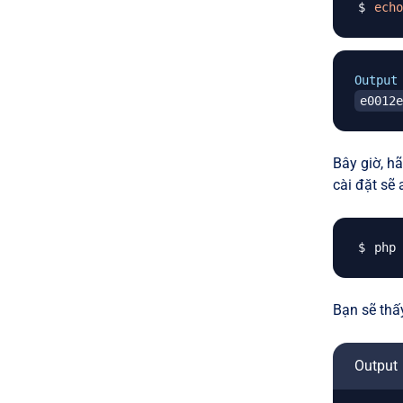
echo
Output
e0012e
Bây giờ, h
cài đặt sẽ 
php 
Bạn sẽ thấ
Output