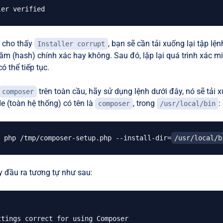
 cho thấy
, bạn sẽ cần tải xuống lại tập lệ
Installer corrupt
m (hash) chính xác hay không. Sau đó, lặp lại quá trình xác mi
ó thể tiếp tục.
trên toàn cầu, hãy sử dụng lệnh dưới đây, nó sẽ tải
composer
e (toàn hệ thống) có tên là
, trong
:
composer
/usr/local/bin
 php /tmp/composer-setup.php --install-dir
=
/usr/local/b
y đầu ra tương tự như sau:
ttings correct for using Composer
