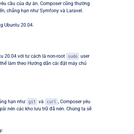
 yêu cầu của dự án. Composer cũng thường
ến, chẳng hạn như Symfony và Laravel.
ng Ubuntu 20.04.
 20.04 với tư cách là non-root
user
sudo
ó thể làm theo Hướng dẫn cài đặt máy chủ
hẳng hạn như
và
, Composer yêu
git
curl
iải nén các kho lưu trữ đã nén. Chúng ta sẽ
y: