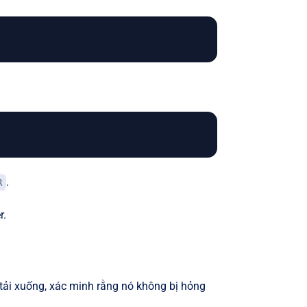
.
R
r.
tải xuống, xác minh rằng nó không bị hỏng