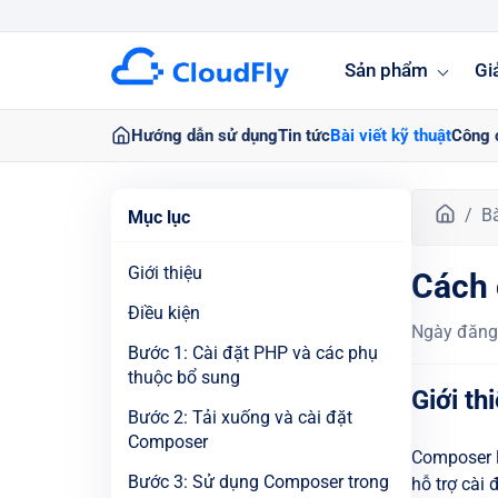
Sản phẩm
Gi
Hướng dẫn sử dụng
Tin tức
Bài viết kỹ thuật
Công 
T
Bà
Mục lục
r
a
Giới thiệu
Cách 
n
g
Điều kiện
Ngày đăng
c
Bước 1: Cài đặt PHP và các phụ
h
thuộc bổ sung
ủ
Giới th
Bước 2: Tải xuống và cài đặt
Composer
Composer l
Bước 3: Sử dụng Composer trong
hỗ trợ cài