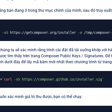
ng bạn đang ở trong thư mục chính của mình, sau đó truy xuất
-sS
 https://getcomposer.org/installer 
-o
 chúng ta sẽ xác minh rằng trình cài đặt đã tải xuống khớp với 
ược tìm thấy trên trang Composer Public Keys / Signatures. Để 
nh dưới đây để lấy mã băm mới nhất theo chương trình từ trang 
=
`
curl
-sS
 https://composer.github.io/installer.sig
`
ốn xác minh giá trị thu được, bạn có thể chạy: