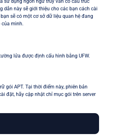
à sử dụng ngôn ngữ truy vấn có cấu trúc
g dẫn này sẽ giới thiệu cho các bạn cách cài
 bạn sẽ có một cơ sở dữ liệu quan hệ đang
o của mình.
 tường lửa được định cấu hình bằng UFW.
ữ gói APT. Tại thời điểm này, phiên bản
i đặt, hãy cập nhật chỉ mục gói trên server