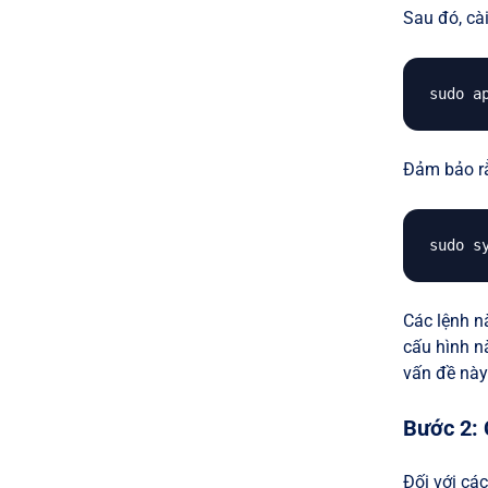
Sau đó, cà
Đảm bảo rằ
Các lệnh n
cấu hình nà
vấn đề này
Bước 2:
Đối với cá