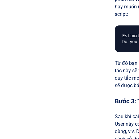
hay muốn n
script:
Estima
Từ đó bạn 
tác này sẽ
quy tắc mớ
sẽ được bả
Bước 3: 
Sau khi cà
User này c
dùng, v.v.
cách sử dụ