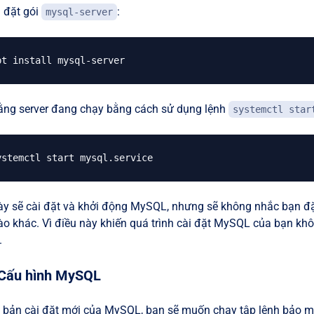
i đặt gói
:
mysql-server
ng server đang chạy bằng cách sử dụng lệnh
systemctl star
ày sẽ cài đặt và khởi động MySQL, nhưng sẽ không nhắc bạn đặ
o khác. Vì điều này khiến quá trình cài đặt MySQL của bạn khôn
.
 Cấu hình MySQL
c bản cài đặt mới của MySQL, bạn sẽ muốn chạy tập lệnh bảo m