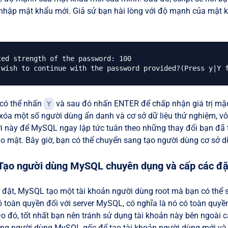
hập mật khẩu mới. Giả sử bạn hài lòng với độ mạnh của mật 
ted strength of the password: 100

có thể nhấn
và sau đó nhấn ENTER để chấp nhận giá trị mặc 
Y
 xóa một số người dùng ẩn danh và cơ sở dữ liệu thử nghiệm, vô
i này để MySQL ngay lập tức tuân theo những thay đổi bạn đã th
o mật. Bây giờ, bạn có thể chuyển sang tạo người dùng cơ sở d
Tạo người dùng MySQL chuyên dụng và cấp các đ
i đặt, MySQL tạo một tài khoản người dùng root mà bạn có thể s
ó toàn quyền đối với server MySQL, có nghĩa là nó có toàn quyền
 Do đó, tốt nhất bạn nên tránh sử dụng tài khoản này bên ngoài 
ng người dùng MySQL gốc để tạo tài khoản người dùng mới và 