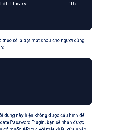
 dictionary                  file

ếp theo sẽ là đặt mật khẩu cho người dùng
n:
ời dùng này hiện không được cấu hình để
idate Password Plugin, bạn sẽ nhận được
n có muốn tiếp tục với mật khẩu vừa nhập