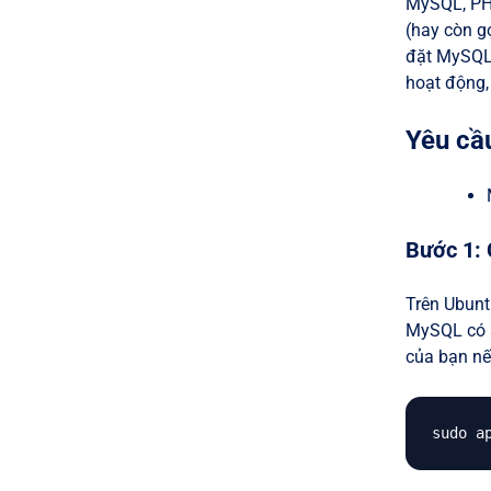
MySQL, PHP
(hay còn g
đặt MySQL 
hoạt động,
Yêu cầ
Bước 1:
Trên Ubunt
MySQL có s
của bạn nế