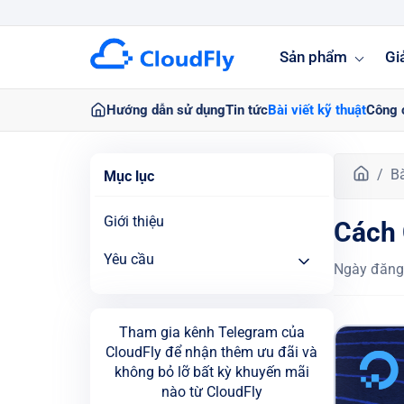
Sản phẩm
Gi
Hướng dẫn sử dụng
Tin tức
Bài viết kỹ thuật
Công 
T
Bà
Mục lục
r
a
Giới thiệu
Cách 
n
g
Yêu cầu
Ngày đăng
c
h
ủ
Tham gia kênh Telegram của
CloudFly để nhận thêm ưu đãi và
không bỏ lỡ bất kỳ khuyến mãi
nào từ CloudFly