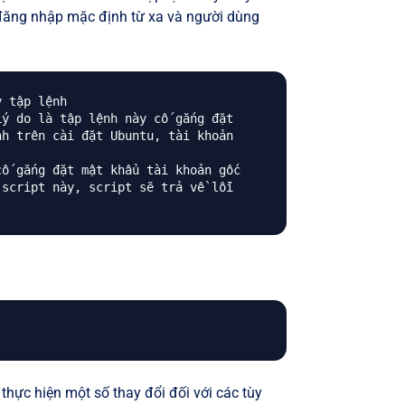
đăng nhập mặc định từ xa và người dùng
y tập lệnh 
Lý do là tập lệnh này cố gắng đặt 
nh trên cài đặt Ubuntu, tài khoản 
cố gắng đặt mật khẩu tài khoản gốc 
 script này, script sẽ trả về lỗi 
 thực hiện một số thay đổi đối với các tùy