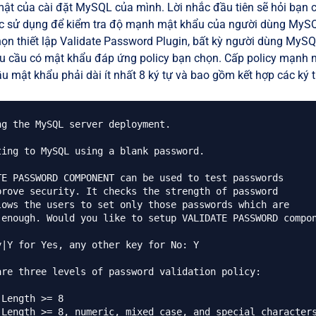
ật của cài đặt MySQL của mình. Lời nhắc đầu tiên sẽ hỏi bạn c
c sử dụng để kiểm tra độ mạnh mật khẩu của người dùng MySQL 
ọn thiết lập Validate Password Plugin, bất kỳ người dùng MyS
u cầu có mật khẩu đáp ứng policy bạn chọn. Cấp policy mạnh 
u mật khẩu phải dài ít nhất 8 ký tự và bao gồm kết hợp các ký tự 
ng the MySQL server deployment.

ting to MySQL using a blank password.

TE PASSWORD COMPONENT can be used to test passwords

prove security. It checks the strength of password

lows the users to set only those passwords which are

 enough. Would you like to setup VALIDATE PASSWORD compon
y|Y for Yes, any other key for No: Y

are three levels of password validation policy:

Length >= 8

 Length >= 8, numeric, mixed case, and special characters