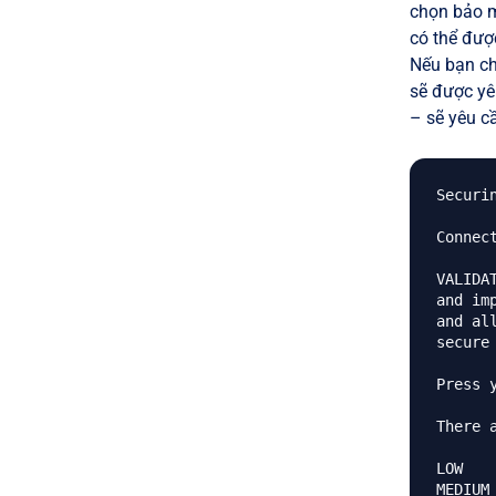
chọn bảo m
có thể đượ
Nếu bạn ch
sẽ được yê
– sẽ yêu cầ
Securi
Connec
VALIDA
and im
and al
secure
Press 
There 
LOW    
MEDIUM