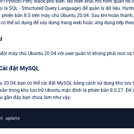
/Python/Perl) stack phổ biến. Nó triển khai mô hình quan hệ v
ọi là SQL - Structured Query Language) để quản lý dữ liệu. Hướn
phiên bản 8.0 trên máy chủ Ubuntu 20.04. Sau khi hoàn thành,
 có thể sử dụng để xây dựng trang web hoặc ứng dụng tiếp the
u
Một máy chủ Ubuntu 20.04 với user quản trị không phải root và
 Cài đặt MySQL
u 20.04, bạn có thể cài đặt MySQL bằng cách sử dụng kho lưu tr
ẵn trong kho lưu trữ Ubuntu mặc định là phiên bản 8.0.27. Để cà
u gần đây bạn chưa làm như vậy: