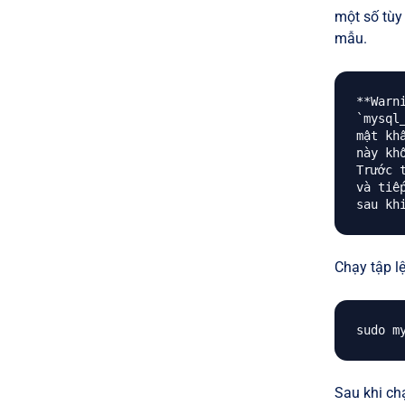
một số tùy
mẫu.
**Warn
`mysql
mật kh
này kh
Trước 
và tiế
Chạy tập l
Sau khi chạ