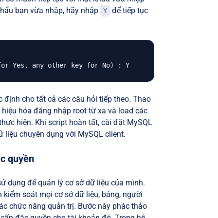
khẩu bạn vừa nhập, hãy nhập
để tiếp tục
Y
định cho tất cả các câu hỏi tiếp theo. Thao
 hiệu hóa đăng nhập root từ xa và load các
ực hiện. Khi script hoàn tất, cài đặt MySQL
ữ liệu chuyên dụng với MySQL client.
ặc quyền
ử dụng để quản lý cơ sở dữ liệu của mình.
 kiểm soát mọi cơ sở dữ liệu, bảng, người
các chức năng quản trị. Bước này phác thảo
cấp đặc quyền cho tài khoản đó. Trong hệ