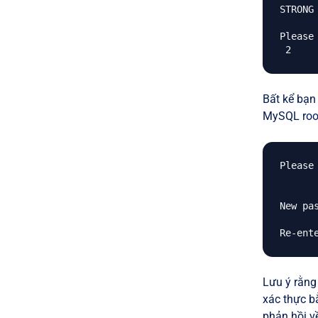
STRONG
Please
Bất kể bạn
MySQL root
Please
New pas
Lưu ý rằng
xác thực b
phản hồi v