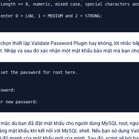
 Length >= 8, numeric, mixed case, special characters and
 enter 0 = LOW, 1 = MEDIUM and 2 = STRONG:

 chọn thiết lập Validate Password Plugin hay không, lời nhắc ti
. Nhập và sau đó xác nhận một mật khẩu bảo mật mà bạn chọ
 set the password for root here.

sword:

 mặc dù bạn đã đặt mật khẩu cho người dùng MySQL root, ngư
ằng mật khẩu khi kết nối với MySQL shell. Nếu bạn sử dụng Val
ề độ mạnh của mật khẩu mới của mình. Sau đó, script sẽ hỏi bạ