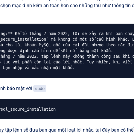
 chọn mặc định kém an toàn hơn cho những thứ như thông tin 
ing:** Kể từ tháng 7 năm 2022, lỗi sẽ xảy ra khi bạn chạ
_secure_installation` mà không có một số cấu hình khác. 
ẩu cho tài khoản MySQL gốc của cài đặt nhưng theo mặc đị
ông được định cấu hình để kết nối bằng mật khẩu. 

tháng 7 năm 2022, tập lệnh này không thành công sau khi 
p tục với phần còn lại của lời nhắc. Tuy nhiên, khi viết
ệnh bảo mật với
:
sudo
y tập lệnh sẽ đưa bạn qua một loạt lời nhắc, tại đây bạn có thể