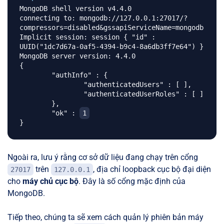
MongoDB shell version v4.4.0

connecting to: mongodb://127.0.0.1:27017/?
compressors=disabled&gssapiServiceName=mongodb

Implicit session: session { "id" : 
UUID("1dc7d67a-0af5-4394-b9c4-8a6db3ff7e64") }

MongoDB server version: 4.4.0

{

	"authInfo" : {

		"authenticatedUsers" : [ ],

		"authenticatedUserRoles" : [ ]

	},

	"ok" : 
1
Ngoài ra, lưu ý rằng cơ sở dữ liệu đang chạy trên cổng
trên
, địa chỉ loopback cục bộ đại diện
27017
127.0.0.1
cho
máy chủ cục bộ
. Đây là số cổng mặc định của
MongoDB.
Tiếp theo, chúng ta sẽ xem cách quản lý phiên bản máy