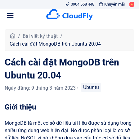
0904 558 448
Khuyến mãi
T
Bài viết kỹ thuật
r
Cách cài đặt MongoDB trên Ubuntu 20.04
a
n
Cách cài đặt MongoDB trên
g
c
Ubuntu 20.04
h
ủ
Ubuntu
Ngày đăng
:
9 tháng 3 năm 2023
•
Giới thiệu
MongoDB là một cơ sở dữ liệu tài liệu được sử dụng trong
nhiều ứng dụng web hiện đại. Nó được phân loại là cơ sở
dữ liệu NoSQL vì nó không dựa vào cấu trúc cơ sở dữ liệu