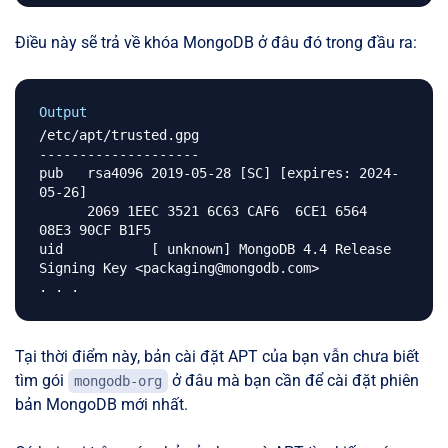
Điều này sẽ trả về khóa MongoDB ở đâu đó trong đầu ra:
Output
/etc/apt/trusted.gpg

--------------------

pub   rsa4096 2019-05-28 [SC] [expires: 2024-
05-26]

      2069 1EEC 3521 6C63 CAF6  6CE1 6564 
08E3 90CF B1F5

uid           [ unknown] MongoDB 4.4 Release 
Signing Key <packaging@mongodb.com>

Tại thời điểm này, bản cài đặt APT của bạn vẫn chưa biết
tìm gói
ở đâu mà bạn cần để cài đặt phiên
mongodb-org
bản MongoDB mới nhất.