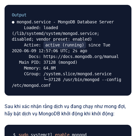
Output
● mongod.service - MongoDB Database Server

     Loaded: loaded 
(/lib/systemd/system/mongod.service; 
disabled; vendor preset: enabled)

     Active: 
active (running)
 since Tue 
2020-06-09 12:57:06 UTC; 2s ago

       Docs: https://docs.mongodb.org/manual

   Main PID: 37128 (mongod)

     Memory: 64.8M

     CGroup: /system.slice/mongod.service

             └─37128 /usr/bin/mongod --config 
Sau khi xác nhận rằng dịch vụ đang chạy như mong đợi,
hãy bật dịch vụ MongoDB khởi động khi khởi động:
sudo
 systemctl 
enable