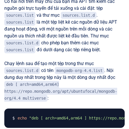
Có hai nơi trên máy chủ của bạn mà APT tìm kiếm các
nguồn gói trực tuyến để tải xuống và cài đặt: tệp
và thư mục
.
sources.list
sources.list.d
là một tệp liệt kê các nguồn dữ liệu APT
sources.list
đang hoạt động, với một nguồn trên mỗi dòng và các
nguồn ưa thích nhất được liệt kê đầu tiên. Thư mục
cho phép bạn thêm các mục
sources.list.d
đó dưới dạng các tệp riêng biệt.
sources.list
Chạy lệnh sau để tạo một tệp trong thư mục
có tên
. Nội
sources.list.d
mongodb-org-4.4.list
dung duy nhất trong tệp này là một dòng duy nhất đọc
deb [ arch=amd64,arm64]
https://repo.mongodb.org/apt/ubuntufocal/mongodb-
:
org/4.4 multiverse
echo
"deb [ arch=amd64,arm64 ] https://repo.mong