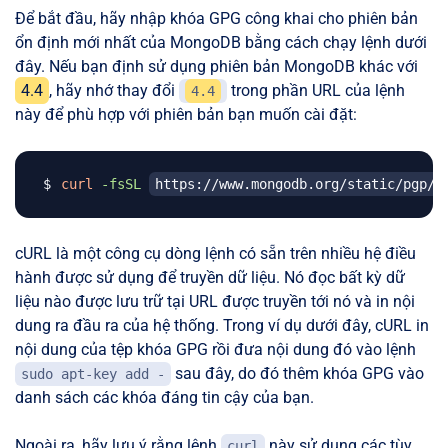
Để bắt đầu, hãy nhập khóa GPG công khai cho phiên bản
ổn định mới nhất của MongoDB bằng cách chạy lệnh dưới
đây. Nếu bạn định sử dụng phiên bản MongoDB khác với
4.4
, hãy nhớ thay đổi
trong phần URL của lệnh
4.4
này để phù hợp với phiên bản bạn muốn cài đặt:
curl
-fsSL
https://www.mongodb.org/static/pgp/s
cURL là một công cụ dòng lệnh có sẵn trên nhiều hệ điều
hành được sử dụng để truyền dữ liệu. Nó đọc bất kỳ dữ
liệu nào được lưu trữ tại URL được truyền tới nó và in nội
dung ra đầu ra của hệ thống. Trong ví dụ dưới đây, cURL in
nội dung của tệp khóa GPG rồi đưa nội dung đó vào lệnh
sau đây, do đó thêm khóa GPG vào
sudo apt-key add -
danh sách các khóa đáng tin cậy của bạn.
Ngoài ra, hãy lưu ý rằng lệnh
này sử dụng các tùy
curl