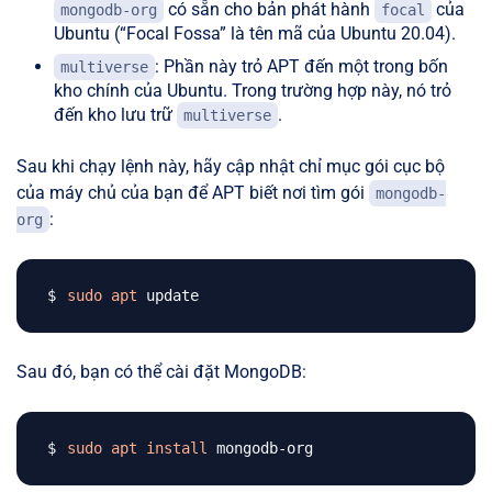
có sẵn cho bản phát hành
của
mongodb-org
focal
Ubuntu (“Focal Fossa” là tên mã của Ubuntu 20.04).
: Phần này trỏ APT đến một trong bốn
multiverse
kho chính của Ubuntu. Trong trường hợp này, nó trỏ
đến kho lưu trữ
.
multiverse
Sau khi chạy lệnh này, hãy cập nhật chỉ mục gói cục bộ
của máy chủ của bạn để APT biết nơi tìm gói
mongodb-
:
org
sudo
apt
Sau đó, bạn có thể cài đặt MongoDB:
sudo
apt
install