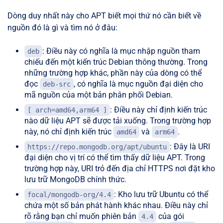
Dòng duy nhất này cho APT biết mọi thứ nó cần biết về
nguồn đó là gì và tìm nó ở đâu:
: Điều này có nghĩa là mục nhập nguồn tham
deb
chiếu đến một kiến trúc Debian thông thường. Trong
những trường hợp khác, phần này của dòng có thể
đọc
, có nghĩa là mục nguồn đại diện cho
deb-src
mã nguồn của một bản phân phối Debian.
: Điều này chỉ định kiến trúc
[ arch=amd64,arm64 ]
nào dữ liệu APT sẽ được tải xuống. Trong trường hợp
này, nó chỉ định kiến trúc
và
.
amd64
arm64
: Đây là URI
https://repo.mongodb.org/apt/ubuntu
đại diện cho vị trí có thể tìm thấy dữ liệu APT. Trong
trường hợp này, URI trỏ đến địa chỉ HTTPS nơi đặt kho
lưu trữ MongoDB chính thức.
: Kho lưu trữ Ubuntu có thể
focal/mongodb-org/4.4
chứa một số bản phát hành khác nhau. Điều này chỉ
rõ rằng bạn chỉ muốn phiên bản
của gói
4.4