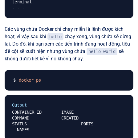
terminal.

Các vùng chứa Docker chỉ chạy miễn là lệnh được kích
hoạt, vì vậy sau khi
chạy xong, vùng chứa sẽ dừng
hello
lại. Do đó, khi bạn xem các tiến trình đang hoạt động, tiêu
đề cột sẽ xuất hiện nhưng vùng chứa
sẽ
hello-world
không được liệt kê vì nó không chạy.
docker
ps
Output
CONTAINER ID        IMAGE               
COMMAND             CREATED             
STATUS                      PORTS             