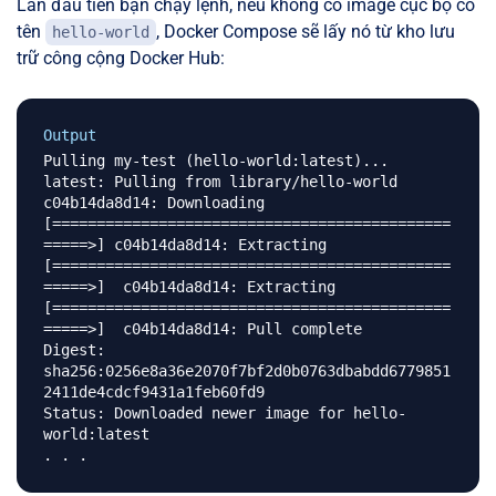
Lần đầu tiên bạn chạy lệnh, nếu không có image cục bộ có
tên
, Docker Compose sẽ lấy nó từ kho lưu
hello-world
trữ công cộng Docker Hub:
Output
Pulling my-test (hello-world:latest)...

latest: Pulling from library/hello-world

c04b14da8d14: Downloading 
[=============================================
=====>] c04b14da8d14: Extracting 
[=============================================
=====>]  c04b14da8d14: Extracting 
[=============================================
=====>]  c04b14da8d14: Pull complete

Digest: 
sha256:0256e8a36e2070f7bf2d0b0763dbabdd6779851
2411de4cdcf9431a1feb60fd9

Status: Downloaded newer image for hello-
world:latest
