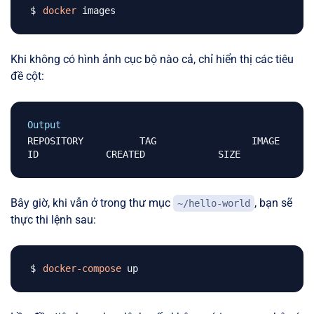
docker
Khi không có hình ảnh cục bộ nào cả, chỉ hiển thị các tiêu
đề cột:
Output
REPOSITORY          TAG                 IMAGE 
Bây giờ, khi vẫn ở trong thư mục
, bạn sẽ
~/hello-world
thực thi lệnh sau:
docker-compose