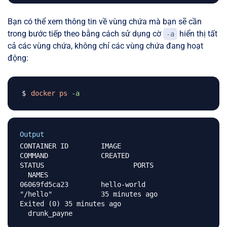
Bạn có thể xem thông tin về vùng chứa mà bạn sẽ cần
trong bước tiếp theo bằng cách sử dụng cờ
hiển thị tất
-a
cả các vùng chứa, không chỉ các vùng chứa đang hoạt
động:
docker
ps
-a
Output
CONTAINER ID        IMAGE               
COMMAND             CREATED             
STATUS                      PORTS             
  NAMES

06069fd5ca23        hello-world         
"/hello"            35 minutes ago      
Exited (0) 35 minutes ago                     