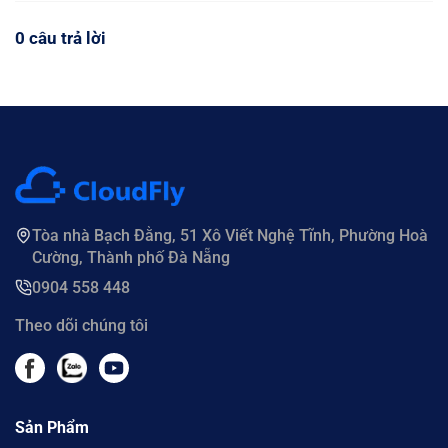
0 câu trả lời
Tòa nhà Bạch Đằng, 51 Xô Viết Nghệ Tĩnh, Phường Hoà
Cường, Thành phố Đà Nẵng
0904 558 448
Theo dõi chúng tôi
Sản Phẩm