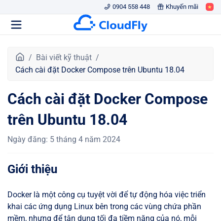
0904 558 448
Khuyến mãi
T
Bài viết kỹ thuật
r
Cách cài đặt Docker Compose trên Ubuntu 18.04
a
n
Cách cài đặt Docker Compose
g
c
trên Ubuntu 18.04
h
ủ
Ngày đăng
:
5 tháng 4 năm 2024
Giới thiệu
Docker là một công cụ tuyệt vời để tự động hóa việc triển
khai các ứng dụng Linux bên trong các vùng chứa phần
mềm, nhưng để tận dụng tối đa tiềm năng của nó, mỗi