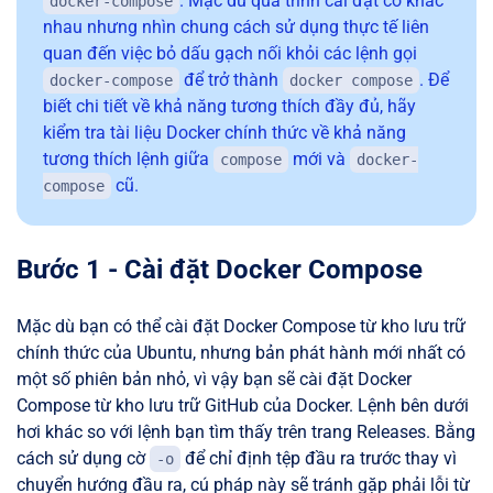
. Mặc dù quá trình cài đặt có khác
docker-compose
nhau nhưng nhìn chung cách sử dụng thực tế liên
quan đến việc bỏ dấu gạch nối khỏi các lệnh gọi
để trở thành
. Để
docker-compose
docker compose
biết chi tiết về khả năng tương thích đầy đủ, hãy
kiểm tra tài liệu Docker chính thức về khả năng
tương thích lệnh giữa
mới và
compose
docker-
cũ.
compose
Bước 1 - Cài đặt Docker Compose
Mặc dù bạn có thể cài đặt Docker Compose từ kho lưu trữ
chính thức của Ubuntu, nhưng bản phát hành mới nhất có
một số phiên bản nhỏ, vì vậy bạn sẽ cài đặt Docker
Compose từ kho lưu trữ GitHub của Docker. Lệnh bên dưới
hơi khác so với lệnh bạn tìm thấy trên trang Releases. Bằng
cách sử dụng cờ
để chỉ định tệp đầu ra trước thay vì
-o
chuyển hướng đầu ra, cú pháp này sẽ tránh gặp phải lỗi từ