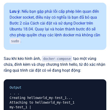
Lưu ý:
Nếu bạn gặp phải lỗi cấp phép liên quan đến
Docker socket, điều này có nghĩa là bạn đã bỏ qua
Bước 2 của Cách cài đặt và sử dụng Docker trên
Ubuntu 18.04. Quay lại và hoàn thành bước đó sẽ
cho phép quyền chạy các lệnh docker mà không cần
.
sudo
Sau khi kéo hình ảnh,
tạo một vùng
docker-compose
chứa, đính kèm và chạy chương trình hello, từ đó xác nhận
rằng quá trình cài đặt có vẻ đang hoạt động:
Output
. . .

Creating helloworld_my-test_1...

Attaching to helloworld_my-test_1

my-test_1 |
