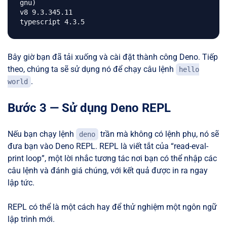
gnu)

v8 9.3.345.11

Bây giờ bạn đã tải xuống và cài đặt thành công Deno. Tiếp
theo, chúng ta sẽ sử dụng nó để chạy câu lệnh
hello
.
world
Bước 3 — Sử dụng Deno REPL
Nếu bạn chạy lệnh
trần mà không có lệnh phụ, nó sẽ
deno
đưa bạn vào Deno REPL. REPL là viết tắt của “read-eval-
print loop”, một lời nhắc tương tác nơi bạn có thể nhập các
câu lệnh và đánh giá chúng, với kết quả được in ra ngay
lập tức.
REPL có thể là một cách hay để thử nghiệm một ngôn ngữ
lập trình mới.