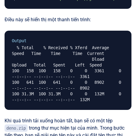
Điều này sẽ hiển thị một thanh tiến trình:
Output
  % Total    % Received % Xferd  Average 
Speed   Time    Time     Time  Current

                                 Dload  
Upload   Total   Spent    Left  Speed

100   158  100   158    0     0   3361      0 
--:--:-- --:--:-- --:--:--  3361

100   641  100   641    0     0   8902      0 
--:--:-- --:--:-- --:--:--  8902

100 31.3M  100 31.3M    0     0   132M      0 
Khi quá trình tải xuống hoàn tất, bạn sẽ có một tệp
trong thư mục hiện tại của mình. Trong bước
deno.zip
tiếp theo, bạn sẽ giải nén tệp này và cài đặt tệp thực thi