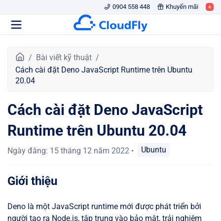
0904 558 448
Khuyến mãi
T
Bài viết kỹ thuật
r
Cách cài đặt Deno JavaScript Runtime trên Ubuntu
a
20.04
n
g
Cách cài đặt Deno JavaScript
c
h
Runtime trên Ubuntu 20.04
ủ
Ubuntu
Ngày đăng
:
15 tháng 12 năm 2022
•
Giới thiệu
Deno là một JavaScript runtime mới được phát triển bởi
người tạo ra Node.js, tập trung vào bảo mật, trải nghiệm