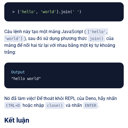
[
'hello'
, 
'world'
]
.join
(
' '
)
Câu lệnh này tạo một mảng JavaScript (
['hello',
), sau đó sử dụng phương thức
của
'world']
join()
mảng để nối hai từ lại với nhau bằng một ký tự khoảng
trắng:
Output
Nó đã làm việc! Để thoát khỏi REPL của Deno, hãy nhấn
hoặc nhập
và nhấn
.
CTRL+D
close()
ENTER
Kết luận