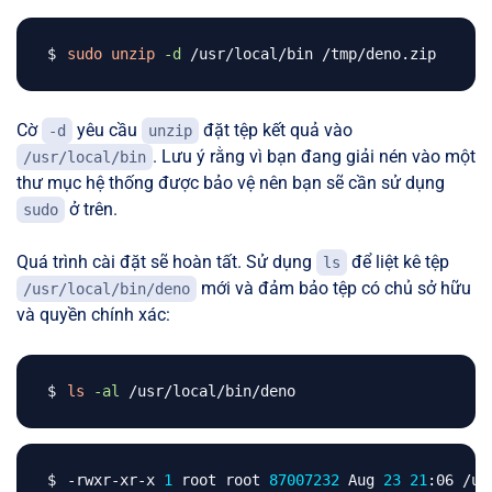
sudo
unzip
-d
Cờ
yêu cầu
đặt tệp kết quả vào
-d
unzip
. Lưu ý rằng vì bạn đang giải nén vào một
/usr/local/bin
thư mục hệ thống được bảo vệ nên bạn sẽ cần sử dụng
ở trên.
sudo
Quá trình cài đặt sẽ hoàn tất. Sử dụng
để liệt kê tệp
ls
mới và đảm bảo tệp có chủ sở hữu
/usr/local/bin/deno
và quyền chính xác:
ls
-al
-rwxr-xr-x 
1
 root root 
87007232
 Aug 
23
21