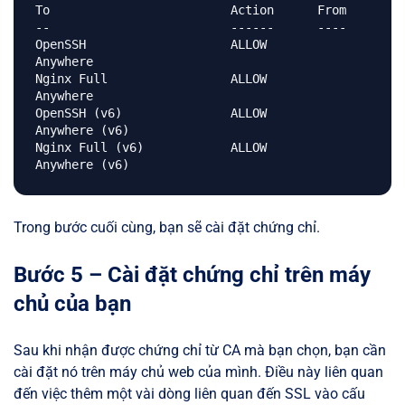
To                         Action      From

--                         ------      ----

OpenSSH                    ALLOW       
Anywhere

Nginx Full                 ALLOW       
Anywhere

OpenSSH (v6)               ALLOW       
Anywhere (v6)

Nginx Full (v6)            ALLOW       
Trong bước cuối cùng, bạn sẽ cài đặt chứng chỉ.
Bước 5 – Cài đặt chứng chỉ trên máy
chủ của bạn
Sau khi nhận được chứng chỉ từ CA mà bạn chọn, bạn cần
cài đặt nó trên máy chủ web của mình. Điều này liên quan
đến việc thêm một vài dòng liên quan đến SSL vào cấu