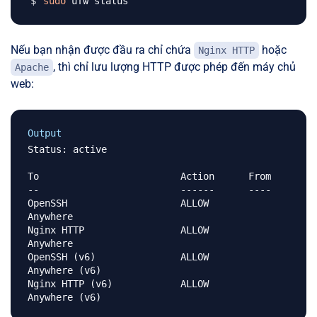
sudo
Nếu bạn nhận được đầu ra chỉ chứa
hoặc
Nginx HTTP
, thì chỉ lưu lượng HTTP được phép đến máy chủ
Apache
web:
Output
Status: active

To                         Action      From

--                         ------      ----

OpenSSH                    ALLOW       
Anywhere                  

Nginx HTTP                 ALLOW       
Anywhere                  

OpenSSH (v6)               ALLOW       
Anywhere (v6)             

Nginx HTTP (v6)            ALLOW       