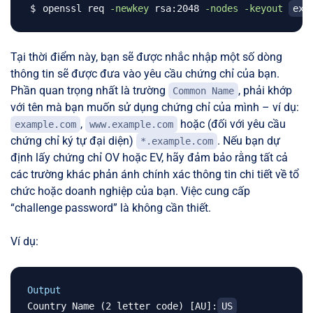
openssl req 
-newkey
 rsa:2048 
-nodes
-keyout
exa
Tại thời điểm này, bạn sẽ được nhắc nhập một số dòng
thông tin sẽ được đưa vào yêu cầu chứng chỉ của bạn.
Phần quan trọng nhất là trường
, phải khớp
Common Name
với tên mà bạn muốn sử dụng chứng chỉ của mình – ví dụ:
,
hoặc (đối với yêu cầu
example.com
www.example.com
chứng chỉ ký tự đại diện)
. Nếu bạn dự
*.example.com
định lấy chứng chỉ OV hoặc EV, hãy đảm bảo rằng tất cả
các trường khác phản ánh chính xác thông tin chi tiết về tổ
chức hoặc doanh nghiệp của bạn. Việc cung cấp
“challenge password” là không cần thiết.
Ví dụ:
Output
Country Name (2 letter code) [AU]:
US