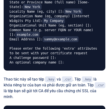
State or Province Name (full name) [Some-
State]:
New York
Locality Name (eg, city) []:
New York
Organization Name (eg, company) [Internet 
Widgits Pty Ltd]:
My Company
Organizational Unit Name (eg, section) []:

Common Name (e.g. server FQDN or YOUR name) 
[]:
example.com
Email Address []:
sammy@example.com
Please enter the following 'extra' attributes

to be sent with your certificate request

A challenge password []:

Thao tác này sẽ tạo tệp
và
. Tệp
là
.key
.csr
.key
khóa riêng tư của bạn và phải được giữ an toàn. Tệp
.csr
là tệp bạn sẽ gửi tới CA để yêu cầu chứng chỉ SSL của
mình.