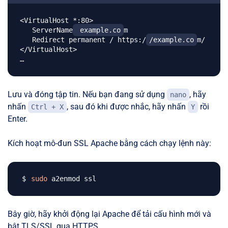
<VirtualHost *:80>

   ServerName
 example.co
m

   Redirect permanent / https:/
/example.co
m/

</VirtualHost>

Lưu và đóng tập tin. Nếu bạn đang sử dụng
, hãy
nano
nhấn
, sau đó khi được nhắc, hãy nhấn
rồi
Ctrl + X
Y
Enter.
Kích hoạt mô-đun SSL Apache bằng cách chạy lệnh này:
sudo
Bây giờ, hãy khởi động lại Apache để tải cấu hình mới và
bật TLS/SSL qua HTTPS.