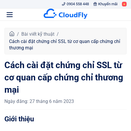
0904 558 448
Khuyến mãi
T
Bài viết kỹ thuật
r
Cách cài đặt chứng chỉ SSL từ cơ quan cấp chứng chỉ
a
thương mại
n
g
Cách cài đặt chứng chỉ SSL từ
c
h
cơ quan cấp chứng chỉ thương
ủ
mại
Ngày đăng
:
27 tháng 6 năm 2023
Giới thiệu