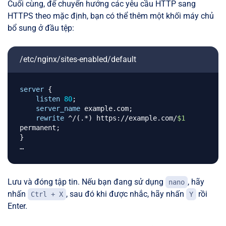
Cuối cùng, để chuyển hướng các yêu cầu HTTP sang
HTTPS theo mặc định, bạn có thể thêm một khối máy chủ
bổ sung ở đầu tệp:
/etc/nginx/sites-enabled/default
server
{
listen
80
;
server_name
 example.com
;
rewrite
 ^/(.*) https://example.com/
$1
permanent
;
}
Lưu và đóng tập tin. Nếu bạn đang sử dụng
, hãy
nano
nhấn
, sau đó khi được nhắc, hãy nhấn
rồi
Ctrl + X
Y
Enter.