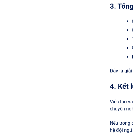
3. Tổng
Đây là giả
4. Kết 
Việc tạo v
chuyên ngh
Nếu trong 
hệ đội ngũ