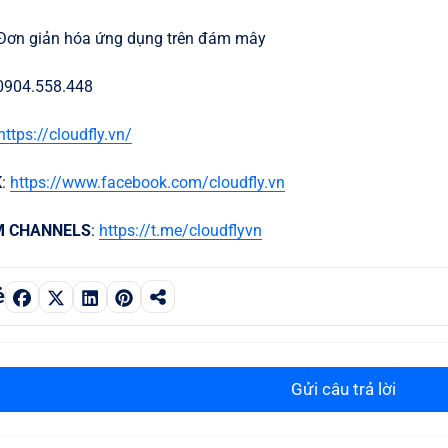
 Đơn giản hóa ứng dụng trên đám mây
 0904.558.448
https://cloudfly.vn/
K
:
https://www.facebook.com/cloudfly.vn
M CHANNELS
:
https://t.me/cloudflyvn
ẻ
Gửi câu trả lời