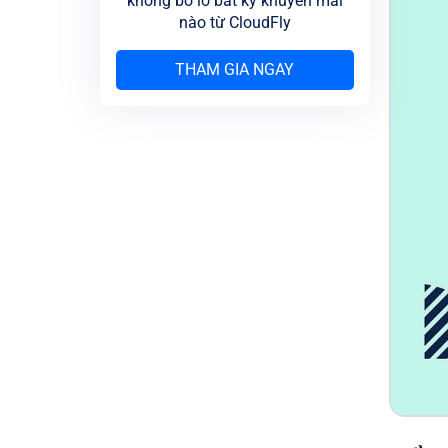
không bỏ lỡ bất kỳ khuyến mãi
nào từ CloudFly
THAM GIA NGAY