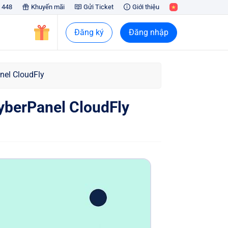
 448
Khuyến mãi
Gửi Ticket
Giới thiệu
Đăng ký
Đăng nhập
nel CloudFly
yberPanel CloudFly