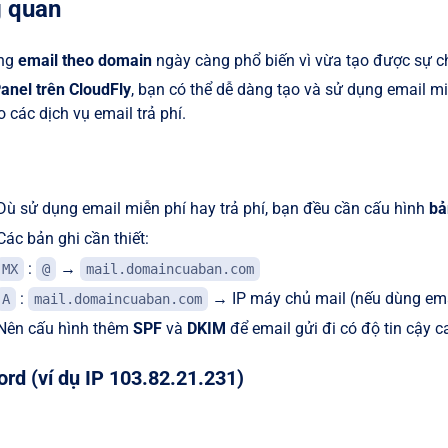
g quan
ụng
email theo domain
ngày càng phổ biến vì vừa tạo được sự chu
anel trên CloudFly
, bạn có thể dễ dàng tạo và sử dụng email 
 các dịch vụ email trả phí.
Dù sử dụng email miễn phí hay trả phí, bạn đều cần cấu hình
bả
Các bản ghi cần thiết:
:
→
MX
@
mail.domaincuaban.com
:
→ IP máy chủ mail (nếu dùng email
A
mail.domaincuaban.com
Nên cấu hình thêm
SPF
và
DKIM
để email gửi đi có độ tin cậy c
rd (ví dụ IP 103.82.21.231)