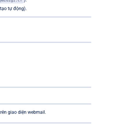
@azdigi.cf
tạo tự động).
rên giao diện webmail.