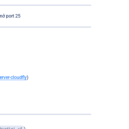
 mở port 25
erver-cloudfly
)
).