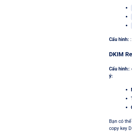
Cấu hình:
:
DKIM Rec
Cấu hình:
:
ý:
Bạn có thể
copy key D