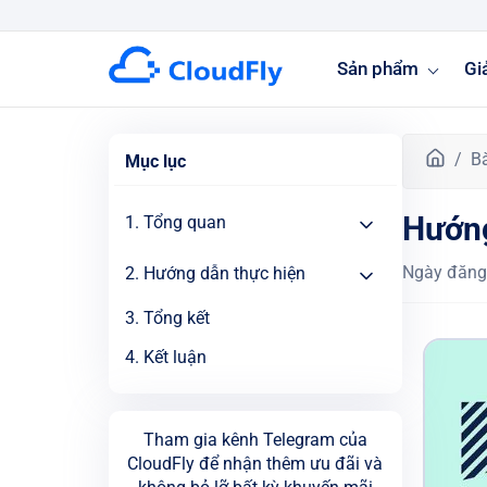
Sản phẩm
Gi
T
Bà
Mục lục
r
a
Hướng
1. Tổng quan
n
g
Ngày đăng
2. Hướng dẫn thực hiện
c
h
3. Tổng kết
ủ
4. Kết luận
Tham gia kênh Telegram của
CloudFly để nhận thêm ưu đãi và