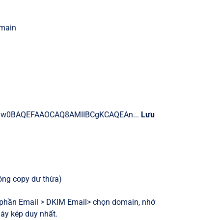
omain
kiG9w0BAQEFAAOCAQ8AMIIBCgKCAQEAn...
Lưu
ông copy dư thừa)
 phần Email > DKIM Email> chọn domain, nhớ
áy kép duy nhất.