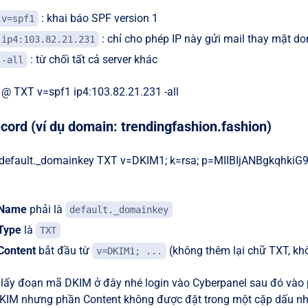
: khai báo SPF version 1
v=spf1
: chỉ cho phép IP này gửi mail thay mặt d
ip4:103.82.21.231
: từ chối tất cả server khác
-all
 @ TXT v=spf1 ip4:103.82.21.231 -all
ord (ví dụ domain: trendingfashion.fashion)
 default._domainkey TXT v=DKIM1; k=rsa; p=MIIBIjANBgkqh
Name
phải là
default._domainkey
Type
là
TXT
Content
bắt đầu từ
(không thêm lại chữ TXT, kh
v=DKIM1; ...
 lấy đoạn mã DKIM ở đây nhé login vào Cyberpanel sau đó vào
KIM nhưng phần Content không được đặt trong một cặp dấu nh