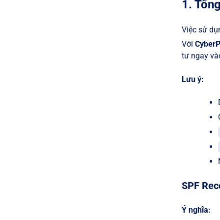
1. Tổn
Việc sử d
Với
CyberP
tư ngay vào
Lưu ý:
SPF Reco
Ý nghĩa: