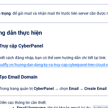
 trọng
: để gửi mail và nhận mail thì trước tiên server cần được
ng dẫn thực hiện
Truy cập CyberPanel
ết cách đăng nhập, bạn có thể xem hướng dẫn chi tiết tại link:
oudfly.vn/huong-dan-dang-ky-va-truy-cap-cyberpanel-tren-cloud-s
Tạo Email Domain
Trong trang quản trị
CyberPanel
→ chọn
Email
→
Create Email
Điền các thông tin cần thiết:
Email Username
: tên tài khoản email (ví dụ: