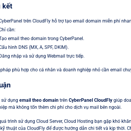
 kết
CyberPanel trên CloudFly hỗ trợ tạo email domain miễn phí nhanh
Chỉ cần:
Tạo email theo domain trong CyberPanel.
Cấu hình DNS (MX, A, SPF, DKIM).
Đăng nhập và sử dụng Webmail trực tiếp.
i pháp phù hợp cho cá nhân và doanh nghiệp nhỏ cần email chuy
luận
à sử dụng
email theo domain
trên
CyberPanel CloudFly
giúp doa
iệp mà không tốn thêm chi phí cho dịch vụ mail bên ngoài.
quá trình sử dụng Cloud Server, Cloud Hosting bạn gặp khó khăn
 kỹ thuật của CloudFly để được hướng dẫn chi tiết và kịp thời. 