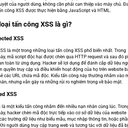
 duyệt của người dùng, không cần phải can thiệp vào máy chủ. Đ
ấn công XSS được thực hiện bằng JavaScript và HTML.
loại tấn công XSS là gì?
lected XSS
XSS là một trong những loại tấn công XSS phổ biến nhất. Trong
này, mã script độc hại được chèn qua HTTP request và sau đó 
an toàn từ ứng dụng. Hacker sẽ lợi dụng để đánh cắp dữ liệu ng
m quyền truy cập và điều khiển hoạt động của họ trên website 
sẻ các URL chứa mã độc. Kiểu tấn công này thường nhắm vào 
nhân, nhưng vẫn gây ra những rủi ro nghiêm trọng về bảo mật.
red XSS
 là một kiểu tấn công nhắm đến nhiều nạn nhân cùng lúc. Tron
ày, hacker chèn mã độc trực tiếp vào cơ sở dữ liệu của website
các trường dữ liệu như biểu mẫu, mục nhập thông tin, hoặc phầ
Khi người dùng truy cập trang web và tương tác với dữ liệu đã bị