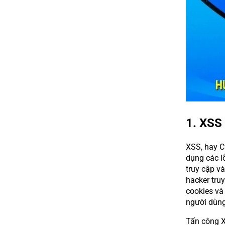
1. XSS 
XSS, hay Cr
dụng các l
truy cập v
hacker tru
cookies và
người dùng
Tấn công X