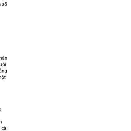
a số
phản
ười
bằng
một
g
n
 cài