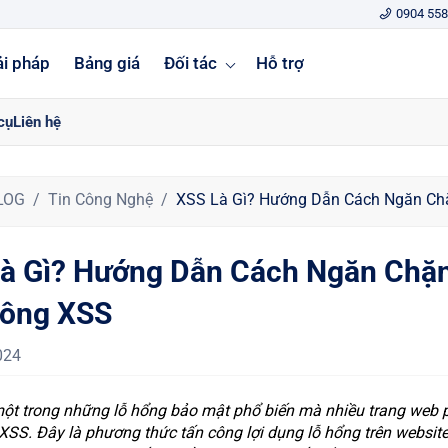
0904 558
ải pháp
Bảng giá
Đối tác
Hỗ trợ
cụ
Liên hệ
LOG
Tin Công Nghệ
XSS Là Gì? Hướng Dẫn Cách Ngăn Ch
à Gì? Hướng Dẫn Cách Ngăn Chặ
Công XSS
024
một trong những lỗ hổng bảo mật phổ biến mà nhiều trang web 
 XSS. Đây là phương thức tấn công lợi dụng lỗ hổng trên websit