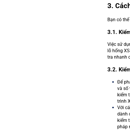
3. Các
Bạn có thể
3.1. Kiể
Việc sử dụ
lỗ hổng XS
tra nhanh 
3.2. Kiểm
Để phá
và số
kiểm t
trình 
Với cá
dành c
kiểm t
pháp 