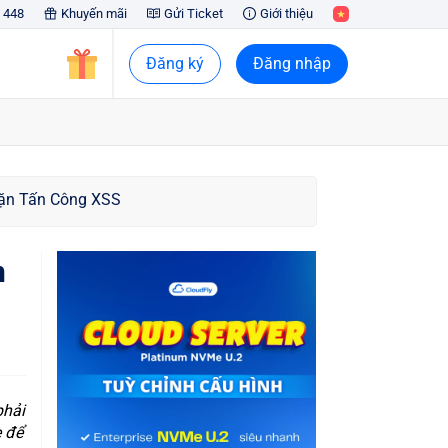
 448
Khuyến mãi
Gửi Ticket
Giới thiệu
Đăng ký
Đăng nhập
ặn Tấn Công XSS
n
phải
e để