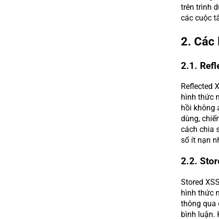
trên trình
các cuộc t
2. Các 
2.1. Ref
Reflected 
hình thức 
hồi không 
dùng, chiế
cách chia 
số ít nạn 
2.2. Sto
Stored XSS
hình thức n
thông qua 
bình luận. 