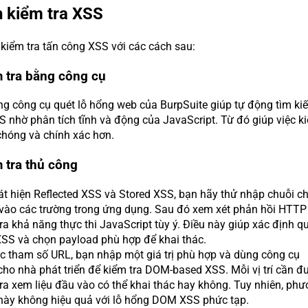
h kiểm tra XSS
 kiểm tra tấn công XSS với các cách sau:
m tra bằng công cụ
ng công cụ quét lỗ hổng web của BurpSuite giúp tự động tìm ki
S nhờ phân tích tĩnh và động của JavaScript. Từ đó giúp việc k
chóng và chính xác hơn.
 tra thủ công
t hiện Reflected XSS và Stored XSS, bạn hãy thử nhập chuỗi c
 vào các trường trong ứng dụng. Sau đó xem xét phản hồi HTTP
ra khả năng thực thi JavaScript tùy ý. Điều này giúp xác định q
XSS và chọn payload phù hợp để khai thác.
c tham số URL, bạn nhập một giá trị phù hợp và dùng công cụ
ho nhà phát triển để kiểm tra DOM-based XSS. Mỗi vị trí cần đ
ra xem liệu đầu vào có thể khai thác hay không. Tuy nhiên, ph
này không hiệu quả với lỗ hổng DOM XSS phức tạp.