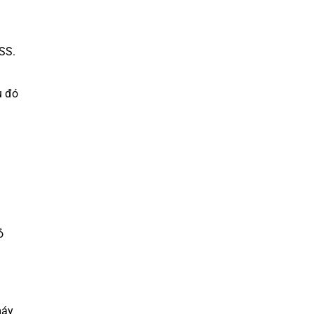
SS.
u đó
ỏ
máy