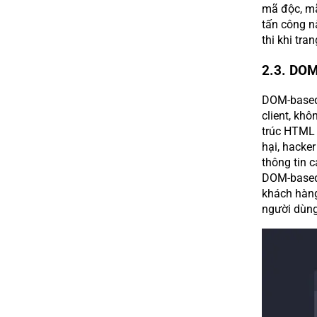
mã độc, mã
tấn công n
thi khi tra
2.3. DO
DOM-based 
client, khô
trúc HTML 
hại, hacker
thông tin 
DOM-based 
khách hàng,
người dùng