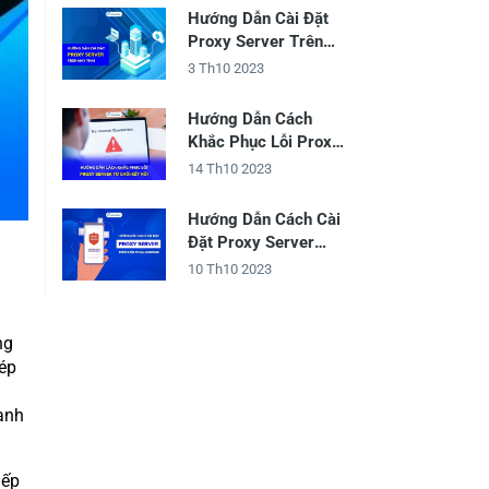
Hướng Dẫn Cài Đặt
Proxy Server Trên
Máy Tính
3 Th10 2023
Hướng Dẫn Cách
Khắc Phục Lỗi Proxy
Server Từ Chối Kết
14 Th10 2023
Nối
Hướng Dẫn Cách Cài
Đặt Proxy Server
Trên Điện Thoại
10 Th10 2023
Android
ng
ép
anh
iếp