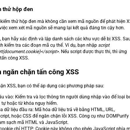
m thử hộp đen
 kiểm thử hộp đen mà không cần xem mã nguồn để phát hiện X
 việc xem xét mã nguồn sẽ mang lại kết quả đáng tin cậy hơn.
, bạn hãy xác định và lập danh sách các khu vực dễ bị XSS. Sa
ch kiểm tra các đoạn mã cụ thể. Ví dụ, bạn nhập
script
ert(document.cookie)</script>
. Nếu script được thực thi, thì ứng
 tấn công XSS.
h ngăn chặn tấn công XSS
ặn XSS, bạn có thể áp dụng các phương pháp sau:
u vào: Kiểm tra và lọc thông tin người dùng nhập vào để loại b
 tự hoặc từ khóa nguy hiểm.
 dữ liệu đầu ra: Mã hóa dữ liệu trả về bằng HTML, URL,
cript, hoặc CSS để ngăn chặn lỗi XSS. Công cụ như DOMPurify
làm sạch mã HTML và JavaScript.
cookie chỉ HTTP: Cookie này không cho phép JavaScript phía 