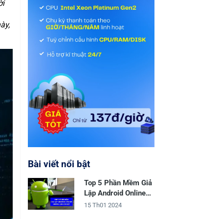
ời
ày,
Bài viết nổi bật
Top 5 Phần Mềm Giả
Lập Android Online
Không Cần Cài Đặt
15 Th01 2024