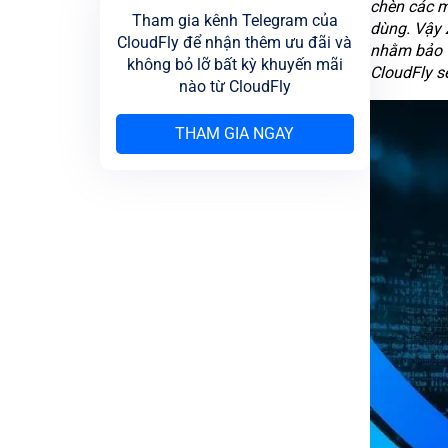
chèn các m
Tham gia kênh Telegram của
dùng. Vậy
CloudFly để nhận thêm ưu đãi và
nhằm bảo v
không bỏ lỡ bất kỳ khuyến mãi
CloudFly sẽ
nào từ CloudFly
THAM GIA NGAY