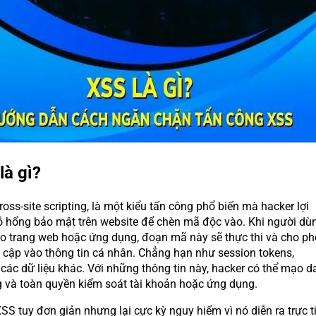
là gì?
oss-site scripting, là một kiểu tấn công phổ biến mà hacker lợi
ỗ hổng bảo mật trên website để chèn mã độc vào. Khi người dù
ào trang web hoặc ứng dụng, đoạn mã này sẽ thực thi và cho ph
y cập vào thông tin cá nhân. Chẳng hạn như session tokens,
 các dữ liệu khác. Với những thông tin này, hacker có thể mạo d
 và toàn quyền kiểm soát tài khoản hoặc ứng dụng.
SS tuy đơn giản nhưng lại cực kỳ nguy hiểm vì nó diễn ra trực t