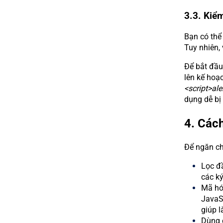
3.3. Kiể
Bạn có thể
Tuy nhiên,
Để bắt đầu
lên kế hoạ
<script>al
dụng dễ bị
4. Các
Để ngăn ch
Lọc đầ
các ký
Mã hóa
JavaS
giúp 
Dùng 