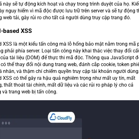
 này sẽ tự động kích hoạt và chạy trong trình duyệt của họ. Kiể
ày nguy hiểm vì mã độc được lưu trữ trên server và sẽ tự động 
ng web tải, gây rủi ro cho tất cả người dùng truy cập trang đó.
M-based XSS
XSS là một kiểu tấn công mà lỗ hổng bảo mật nằm trong mã 
ng phải phía server. Loại tấn công này khai thác việc thay đổi cấ
của tài liệu (DOM) để thực thi mã độc. Thông qua JavaScript đ
 có thể thay đổi nội dung trang web, đánh cắp cookie, token phi
cá nhân, và thậm chí chiếm quyền truy cập tài khoản người dùng
XSS có thể gây ra hậu quả nghiêm trọng như mất uy tín, mất
 thất thoát tài chính, mất dữ liệu và các rủi ro pháp lý cho cả
 và trang web bị tấn công.