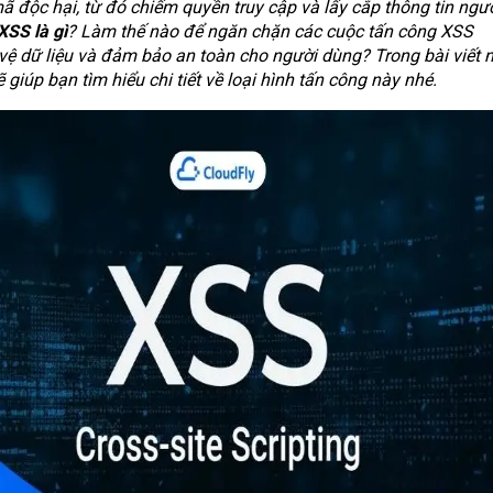
ã độc hại, từ đó chiếm quyền truy cập và lấy cắp thông tin ngư
XSS là gì
? Làm thế nào để ngăn chặn các cuộc tấn công XSS
ệ dữ liệu và đảm bảo an toàn cho người dùng? Trong bài viết n
 giúp bạn tìm hiểu chi tiết về loại hình tấn công này nhé.