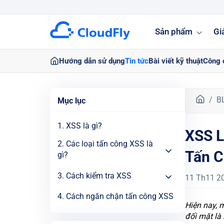
Sản phẩm
Gi
Hướng dẫn sử dụng
Tin tức
Bài viết kỹ thuật
Công 
T
B
Mục lục
r
a
1. XSS là gì?
XSS L
n
g
2. Các loại tấn công XSS là
Tấn 
c
gì?
h
3. Cách kiểm tra XSS
ủ
11 Th11 2
4. Cách ngăn chặn tấn công XSS
Hiện nay, 
đối mặt là