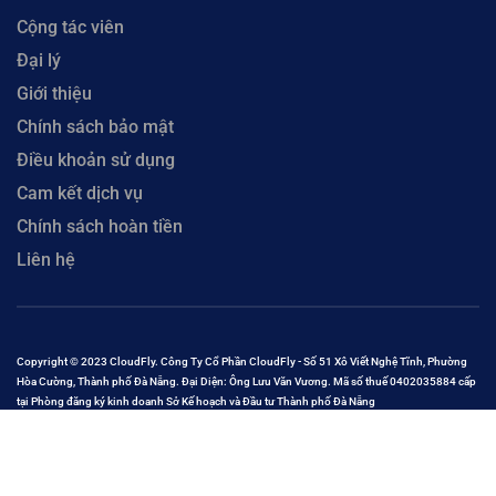
Cộng tác viên
Đại lý
Giới thiệu
Chính sách bảo mật
Điều khoản sử dụng
Cam kết dịch vụ
Chính sách hoàn tiền
Liên hệ
Copyright © 2023 CloudFly. Công Ty Cổ Phần CloudFly - Số 51 Xô Viết Nghệ Tĩnh, Phường
Hòa Cường, Thành phố Đà Nẵng. Đại Diện: Ông Lưu Văn Vương. Mã số thuế 0402035884 cấp
tại Phòng đăng ký kinh doanh Sở Kế hoạch và Đầu tư Thành phố Đà Nẵng