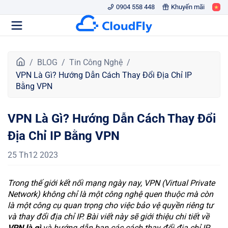
0904 558 448
Khuyến mãi
T
BLOG
Tin Công Nghệ
r
VPN Là Gì? Hướng Dẫn Cách Thay Đổi Địa Chỉ IP
a
Bằng VPN
n
g
VPN Là Gì? Hướng Dẫn Cách Thay Đổi
c
h
Địa Chỉ IP Bằng VPN
ủ
25 Th12 2023
Trong thế giới kết nối mạng ngày nay, VPN (Virtual Private
Network) không chỉ là một công nghệ quen thuộc mà còn
là một công cụ quan trọng cho việc bảo vệ quyền riêng tư
và thay đổi địa chỉ IP. Bài viết này sẽ giới thiệu chi tiết về
VPN là gì
và hướng dẫn bạn các cách thay đổi địa chỉ IP