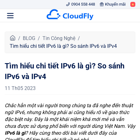
0904 558 448
Khuyến mãi
T
BLOG
Tin Công Nghệ
r
Tìm hiểu chi tiết IPv6 là gì? So sánh IPv6 và IPv4
a
n
Tìm hiểu chi tiết IPv6 là gì? So sánh
g
c
IPv6 và IPv4
h
ủ
11 Th05 2023
Chắc hẳn một vài người trong chúng ta đã nghe đến thuật
ngữ IPv6, nhưng không phải ai cũng hiểu rõ về giao thức
đặc biệt này. Đây là một khái niệm khá mới mẻ và vẫn
chưa được sử dụng phổ biến với người dùng Việt Nam. Vậy
IPv6 là gì
? Hãy cùng theo dõi bài viết dưới đây của
CloudFly để tìm hiểu chi tiết về nó nhé.