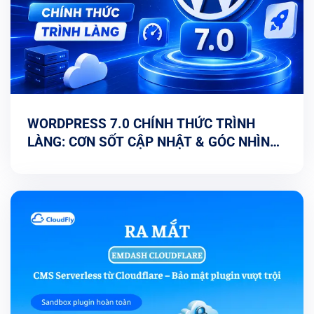
WORDPRESS 7.0 CHÍNH THỨC TRÌNH
LÀNG: CƠN SỐT CẬP NHẬT & GÓC NHÌN
TỐI ƯU TỪ CHUYÊN GIA