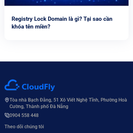
Registry Lock Domain là gì? Tại sao cần
khóa tên miền?
Tòa nhà Bạch Đằng, 51 Xô Viết Nghệ Tĩnh, Phường Hoà
Cường, Thành phố Đà Nẵng
0904 558 448
Theo dõi chúng tôi