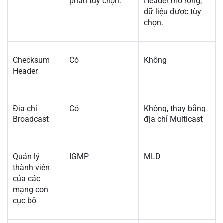
phần tùy chọn.
Header mở rộng,
dữ liệu được tùy
chọn.
Checksum
Có
Không
Header
Địa chỉ
Có
Không, thay bằng
Broadcast
địa chỉ Multicast
Quản lý
IGMP
MLD
thành viên
của các
mạng con
cục bộ