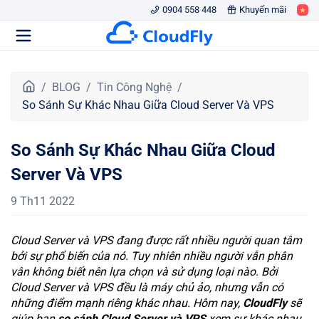
0904 558 448
Khuyến mãi
T
BLOG
Tin Công Nghệ
r
So Sánh Sự Khác Nhau Giữa Cloud Server Và VPS
a
n
So Sánh Sự Khác Nhau Giữa Cloud
g
c
Server Và VPS
h
ủ
9 Th11 2022
Cloud Server và VPS đang được rất nhiều người quan tâm
bởi sự phổ biến của nó. Tuy nhiên nhiều người vẫn phân
vân không biết nên lựa chọn và sử dụng loại nào. Bởi
Cloud Server và VPS đều là máy chủ ảo, nhưng vẫn có
những điểm mạnh riêng khác nhau. Hôm nay,
CloudFly
sẽ
giúp bạn
so sánh Cloud Server và VPS
xem sự khác nhau