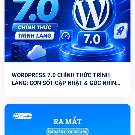
WORDPRESS 7.0 CHÍNH THỨC TRÌNH
LÀNG: CƠN SỐT CẬP NHẬT & GÓC NHÌN
TỐI ƯU TỪ CHUYÊN GIA