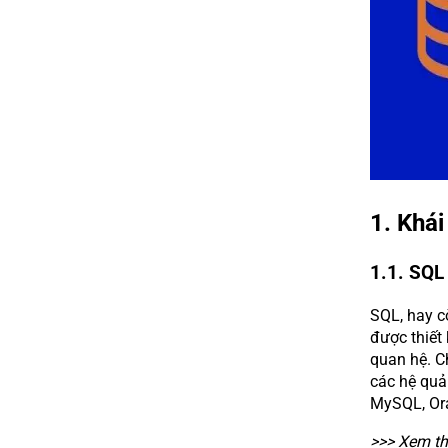
1. Khá
1.1. SQL 
SQL, hay c
được thiết 
quan hệ. Ch
các hệ quả
MySQL, Ora
>>> Xem t