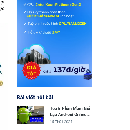
úp
ọn
Bài viết nổi bật
Top 5 Phần Mềm Giả
Lập Android Online
Không Cần Cài Đặt
15 Th01 2024