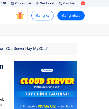
 448
Khuyến mãi
Gửi Ticket
Giới thiệu
Đăng ký
Đăng nhập
họn SQL Server Hay MySQL?
n
rối
i