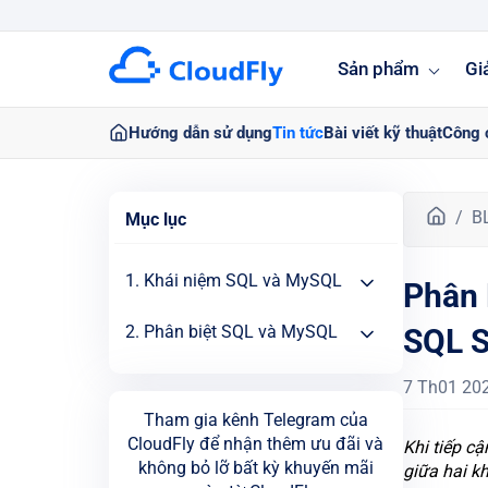
Sản phẩm
Gi
Hướng dẫn sử dụng
Tin tức
Bài viết kỹ thuật
Công 
T
B
Mục lục
r
a
1. Khái niệm SQL và MySQL
Phân 
n
g
2. Phân biệt SQL và MySQL
SQL S
c
h
ủ
7 Th01 20
Tham gia kênh Telegram của
CloudFly để nhận thêm ưu đãi và
Khi tiếp cậ
không bỏ lỡ bất kỳ khuyến mãi
giữa hai k