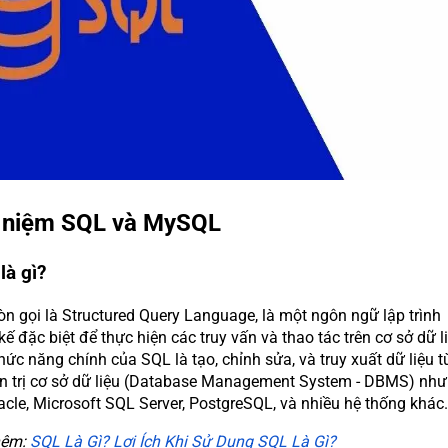
i niệm SQL và MySQL
là gì?
òn gọi là Structured Query Language, là một ngôn ngữ lập trình
kế đặc biệt để thực hiện các truy vấn và thao tác trên cơ sở dữ l
ức năng chính của SQL là tạo, chỉnh sửa, và truy xuất dữ liệu t
n trị cơ sở dữ liệu (Database Management System - DBMS) như
cle, Microsoft SQL Server, PostgreSQL, và nhiều hệ thống khác.
hêm:
SQL Là Gì? Lợi Ích Khi Sử Dụng SQL Là Gì?