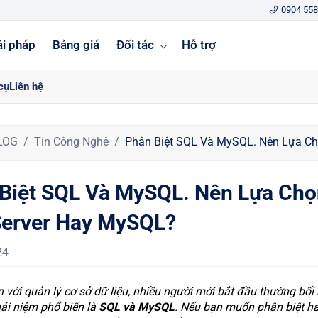
0904 558
ải pháp
Bảng giá
Đối tác
Hỗ trợ
cụ
Liên hệ
LOG
Tin Công Nghệ
Phân Biệt SQL Và MySQL. Nên Lựa C
Biệt SQL Và MySQL. Nên Lựa Chọ
erver Hay MySQL?
24
n với quản lý cơ sở dữ liệu, nhiều người mới bắt đầu thường bối 
hái niệm phổ biến là
SQL và MySQL
. Nếu bạn muốn phân biệt ha