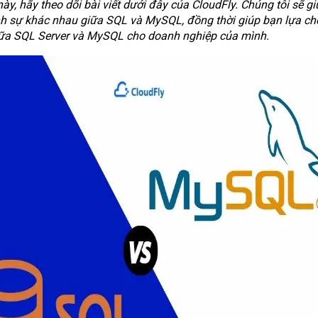
ày, hãy theo dõi bài viết dưới đây của CloudFly. Chúng tôi sẽ gi
h sự khác nhau giữa SQL và MySQL, đồng thời giúp bạn lựa ch
ữa SQL Server và MySQL cho doanh nghiệp của mình.