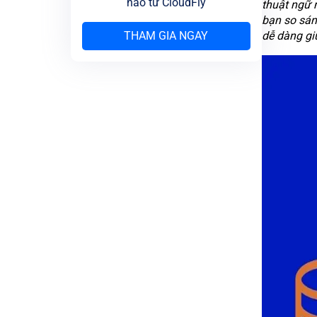
nào từ CloudFly
thuật ngữ n
bạn so sán
THAM GIA NGAY
dễ dàng gi