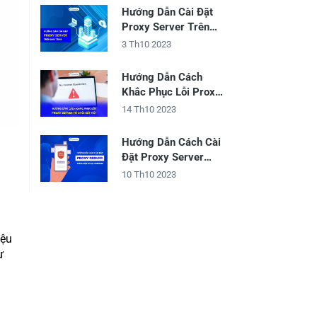
Hướng Dẫn Cài Đặt
Proxy Server Trên
Máy Tính
3 Th10 2023
Hướng Dẫn Cách
Khắc Phục Lỗi Proxy
Server Từ Chối Kết
14 Th10 2023
Nối
Hướng Dẫn Cách Cài
Đặt Proxy Server
Trên Điện Thoại
10 Th10 2023
Android
iệu
ừ