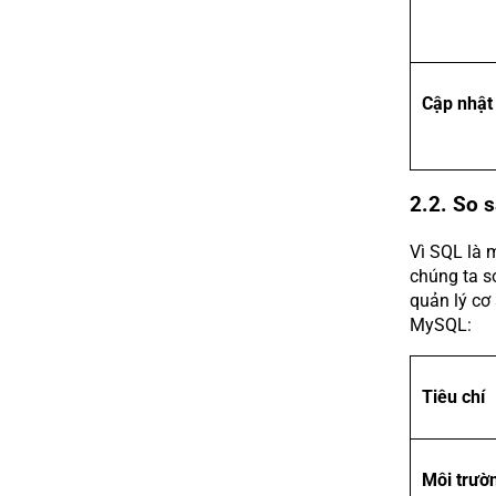
Cập nhật
2.2. So 
Vì SQL là 
chúng ta s
quản lý cơ
MySQL:
Tiêu chí
Môi trườ