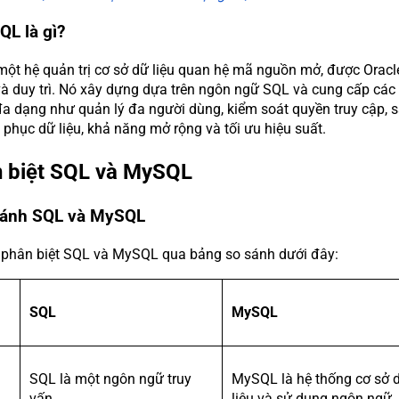
QL là gì?
ột hệ quản trị cơ sở dữ liệu quan hệ mã nguồn mở, được Oracl
 và duy trì. Nó xây dựng dựa trên ngôn ngữ SQL và cung cấp các
đa dạng như quản lý đa người dùng, kiểm soát quyền truy cập, 
 phục dữ liệu, khả năng mở rộng và tối ưu hiệu suất.
n biệt SQL và MySQL
sánh SQL và MySQL
 phân biệt SQL và MySQL qua bảng so sánh dưới đây:
SQL
MySQL
SQL là một ngôn ngữ truy
MySQL là hệ thống cơ sở 
vấn.
liệu và sử dụng ngôn ngữ