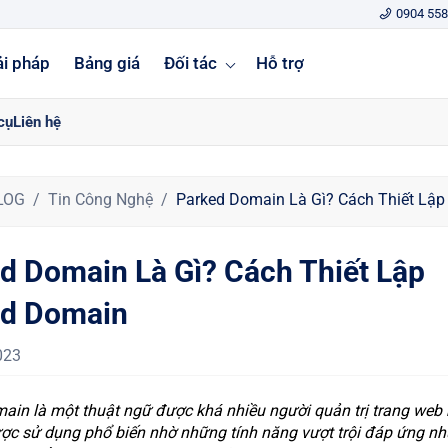
0904 558
ải pháp
Bảng giá
Đối tác
Hỗ trợ
cụ
Liên hệ
LOG
Tin Công Nghệ
Parked Domain Là Gì? Cách Thiết Lậ
d Domain Là Gì? Cách Thiết Lập
ed Domain
023
ain là một thuật ngữ được khá nhiều người quản trị trang web 
ợc sử dụng phổ biến nhờ những tính năng vượt trội đáp ứng nh