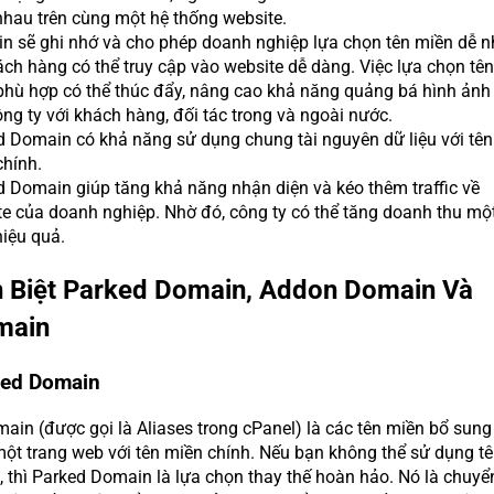
nhau trên cùng một hệ thống website.
n sẽ ghi nhớ và cho phép doanh nghiệp lựa chọn tên miền dễ n
ch hàng có thể truy cập vào website dễ dàng. Việc lựa chọn tên
phù hợp có thể thúc đẩy, nâng cao khả năng quảng bá hình ảnh
ng ty với khách hàng, đối tác trong và ngoài nước.
d Domain có khả năng sử dụng chung tài nguyên dữ liệu với tên
chính.
 Domain giúp tăng khả năng nhận diện và kéo thêm traffic về
e của doanh nghiệp. Nhờ đó, công ty có thể tăng doanh thu mộ
iệu quả.
n Biệt Parked Domain, Addon Domain Và
main
ked Domain
ain (được gọi là Aliases trong cPanel) là các tên miền bổ sung 
ột trang web với tên miền chính. Nếu bạn không thể sử dụng t
, thì Parked Domain là lựa chọn thay thế hoàn hảo. Nó là chuyể