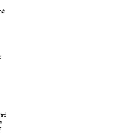
hớ
t
trỏ
ên
n