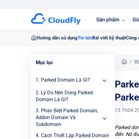
Sản phẩm
Gi
Hướng dẫn sử dụng
Tin tức
Bài viết kỹ thuật
Công 
T
B
Mục lục
r
a
1. Parked Domain Là Gì?
Parke
n
g
2. Lý Do Nên Dùng Parked
Park
c
Domain Là Gì?
h
ủ
13 Th04 2
3. Phân Biệt Parked Domain,
Addon Domain Và
Subdomain
Parked dom
đến. Nó đư
4. Cách Thiết Lập Parked Domain