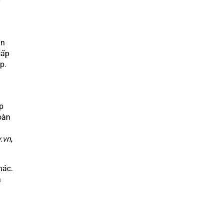
ý
g
ản
cấp
p.
p
oàn
.vn
,
hác.
a