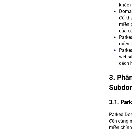
khác 
Domai
để khá
miền 
của cô
Parke
miền 
Parked
websit
cách h
3. Phâ
Subdo
3.1. Par
Parked Dom
đến cùng m
miền chính