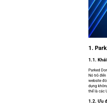
1. Par
1.1. Khá
Parked Dom
Nó trỏ đến
website đó
dụng không
thể là các
1.2. Ưu 