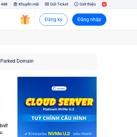
 448
Khuyến mãi
Gửi Ticket
Giới thiệu
Đăng ký
Đăng nhập
p Parked Domain
biết
u