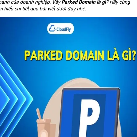
oanh của doanh nghiệp. Vậy
Parked Domain là gì
? Hãy cùng
m hiểu chi tiết qua bài viết dưới đây nhé.