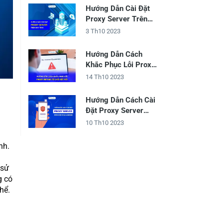
Hướng Dẫn Cài Đặt
Proxy Server Trên
Máy Tính
3 Th10 2023
Hướng Dẫn Cách
Khắc Phục Lỗi Proxy
Server Từ Chối Kết
14 Th10 2023
Nối
Hướng Dẫn Cách Cài
Đặt Proxy Server
Trên Điện Thoại
10 Th10 2023
Android
nh.
 sử
g có
hể.