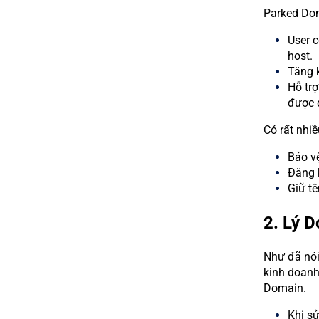
Parked Dom
User c
host.
Tăng k
Hỗ trợ
được đ
Có rất nhi
Bảo vệ
Đăng 
Giữ tê
2. Lý 
Như đã nói
kinh doanh
Domain.
Khi s