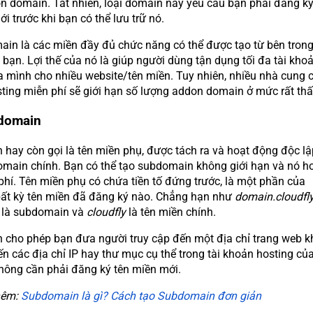
n domain. Tất nhiên, loại domain này yêu cầu bạn phải đăng k
i trước khi bạn có thể lưu trữ nó.
in là các miền đầy đủ chức năng có thể được tạo từ bên tron
 bạn. Lợi thế của nó là giúp người dùng tận dụng tối đa tài kho
a mình cho nhiều website/tên miền. Tuy nhiên, nhiều nhà cung 
sting miễn phí sẽ giới hạn số lượng addon domain ở mức rất thấ
domain
hay còn gọi là tên miền phụ, được tách ra và hoạt động độc lậ
main chính. Bạn có thể tạo subdomain không giới hạn và nó h
phí. Tên miền phụ có chứa tiền tố đứng trước, là một phần của
ất kỳ tên miền đã đăng ký nào. Chẳng hạn như
domain.cloudfly
n
là subdomain và
cloudfly
là tên miền chính.
cho phép bạn đưa người truy cập đến một địa chỉ trang web k
n các địa chỉ IP hay thư mục cụ thể trong tài khoản hosting củ
ông cần phải đăng ký tên miền mới.
hêm:
Subdomain là gì? Cách tạo Subdomain đơn giản