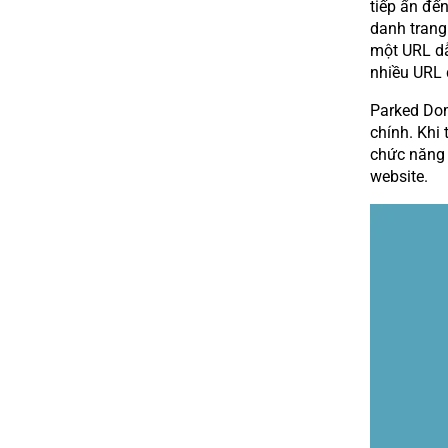
tiếp ẩn đế
danh trang
một URL dẫ
nhiều URL 
Parked Dom
chính. Khi
chức năng 
website.