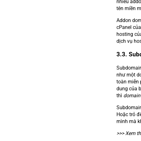
nhiều addo
tên miền mớ
Addon doma
cPanel của
hosting củ
dịch vụ ho
3.3. Sub
Subdomain 
như một do
toàn miễn 
dung của b
thì
domai
Subdomain 
Hoặc trỏ đế
mình mà kh
>>> Xem t