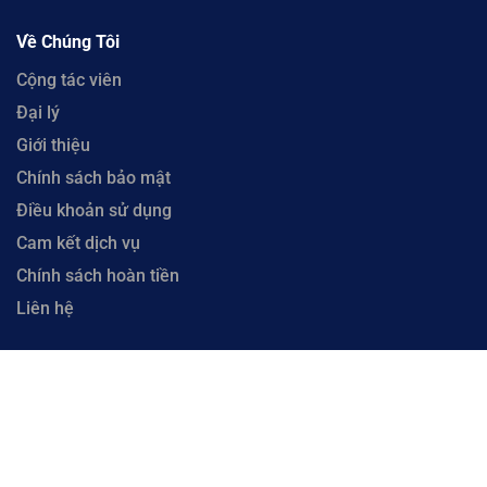
Về Chúng Tôi
Cộng tác viên
Đại lý
Giới thiệu
Chính sách bảo mật
Điều khoản sử dụng
Cam kết dịch vụ
Chính sách hoàn tiền
Liên hệ
Copyright © 2023 CloudFly. Công Ty Cổ Phần CloudFly - Số 51 Xô Viết Nghệ Tĩnh, Phường
Hòa Cường, Thành phố Đà Nẵng. Đại Diện: Ông Lưu Văn Vương. Mã số thuế 0402035884 cấp
tại Phòng đăng ký kinh doanh Sở Kế hoạch và Đầu tư Thành phố Đà Nẵng