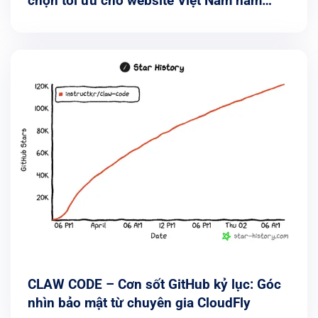
chọn tối ưu cho website Việt Nam năm
2026
CLAW CODE – Cơn sốt GitHub kỷ lục: Góc
nhìn bảo mật từ chuyên gia CloudFly