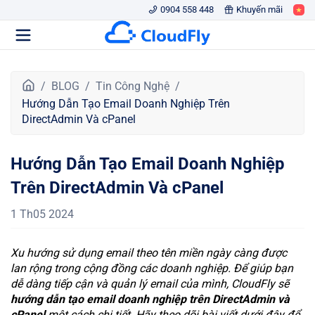
0904 558 448
Khuyến mãi
T
BLOG
Tin Công Nghệ
r
Hướng Dẫn Tạo Email Doanh Nghiệp Trên
a
DirectAdmin Và cPanel
n
g
Hướng Dẫn Tạo Email Doanh Nghiệp
c
h
Trên DirectAdmin Và cPanel
ủ
1 Th05 2024
Xu hướng sử dụng email theo tên miền ngày càng được
lan rộng trong cộng đồng các doanh nghiệp. Để giúp bạn
dễ dàng tiếp cận và quản lý email của mình, CloudFly sẽ
hướng dẫn tạo email doanh nghiệp trên DirectAdmin và
cPanel
một cách chi tiết. Hãy theo dõi bài viết dưới đây để