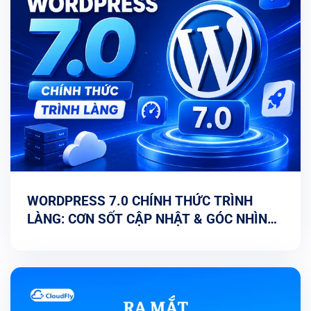
WORDPRESS 7.0 CHÍNH THỨC TRÌNH
LÀNG: CƠN SỐT CẬP NHẬT & GÓC NHÌN
TỐI ƯU TỪ CHUYÊN GIA