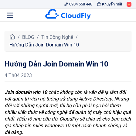
0904 558 448
Khuyến mãi
T
BLOG
Tin Công Nghệ
r
Hướng Dẫn Join Domain Win 10
a
n
Hướng Dẫn Join Domain Win 10
g
c
4 Th04 2023
h
ủ
Join domain win 10
chắc không còn là vấn đề lạ lẫm đối
với quản trị viên hệ thống sử dụng Active Directory. Nhưng
đối với những người mới, thì họ cần phải học hỏi thêm
nhiều kiến thức về công nghệ để quản trị máy chủ hiệu quả
nhất. Hiểu rõ nhu cầu đó, CloudFly sẽ chia sẻ cho bạn cách
gia nhập tên miền windows 10 một cách nhanh chóng và
dễ dàng.