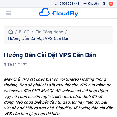
0904 558 448
Khuyến mãi
T
BLOG
Tin Công Nghệ
r
Hướng Dẫn Cài Đặt VPS Căn Bản
a
n
Hướng Dẫn Cài Đặt VPS Căn Bản
g
c
9 Th11 2022
h
ủ
Máy chủ VPS rất khác biệt so với Shared Hosting thông
thường. Bạn sẽ phải cài đặt mọi thứ cho VPS của mình từ
webserver đến PHP, MySQL để website có thể hoạt động.
Vậy nên bạn sẽ cần một số kiến thức nhất định để sử
dụng. Nếu chưa biết bắt đầu từ đâu, thì hãy theo dõi bài
viết này để hiểu rõ hơn nhé. CloudFly sẽ hướng dẫn
cài đặt
VPS
căn bản giúp bạn dễ hiểu.