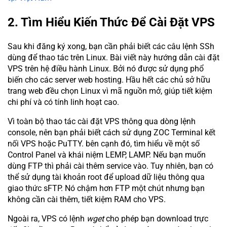
2. Tìm Hiểu Kiến Thức Để Cài Đặt VPS
Sau khi đăng ký xong, bạn cần phải biết các câu lệnh SSh
dùng để thao tác trên Linux. Bài viết này hướng dẫn cài đặt
VPS trên hệ điều hành Linux. Bởi nó được sử dụng phổ
biến cho các server web hosting. Hầu hết các chủ sở hữu
trang web đều chọn Linux vì mã nguồn mở, giúp tiết kiệm
chi phí và có tính linh hoạt cao.
Vì toàn bộ thao tác cài đặt VPS thông qua dòng lệnh
console, nên bạn phải biết cách sử dụng ZOC Terminal kết
nối VPS hoặc PuTTY. bên cạnh đó, tìm hiểu về một số
Control Panel và khái niệm LEMP, LAMP. Nếu bạn muốn
dùng FTP thì phải cài thêm service vào. Tuy nhiên, bạn có
thể sử dụng tài khoản root để upload dữ liệu thông qua
giao thức sFTP. Nó chậm hơn FTP một chút nhưng bạn
không cần cài thêm, tiết kiệm RAM cho VPS.
Ngoài ra, VPS có lệnh
wget
cho phép bạn download trực