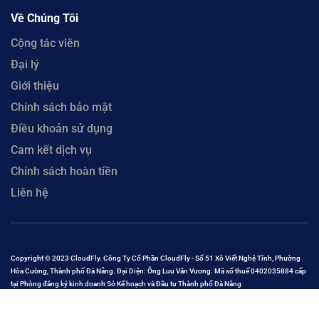
Về Chúng Tôi
Cộng tác viên
Đại lý
Giới thiệu
Chính sách bảo mật
Điều khoản sử dụng
Cam kết dịch vụ
Chính sách hoàn tiền
Liên hệ
Copyright © 2023 CloudFly. Công Ty Cổ Phần CloudFly - Số 51 Xô Viết Nghệ Tĩnh, Phường
Hòa Cường, Thành phố Đà Nẵng. Đại Diện: Ông Lưu Văn Vương. Mã số thuế 0402035884 cấp
tại Phòng đăng ký kinh doanh Sở Kế hoạch và Đầu tư Thành phố Đà Nẵng