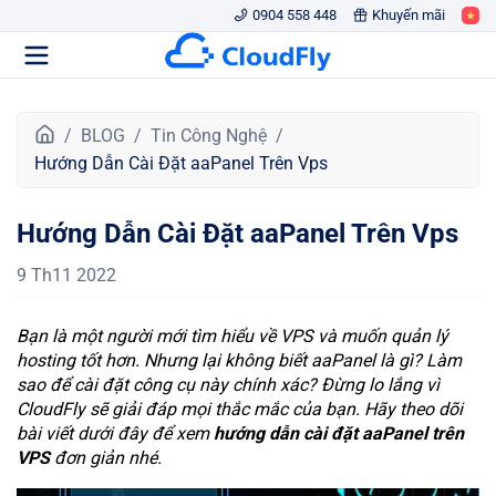
0904 558 448
Khuyến mãi
T
BLOG
Tin Công Nghệ
r
Hướng Dẫn Cài Đặt aaPanel Trên Vps
a
n
Hướng Dẫn Cài Đặt aaPanel Trên Vps
g
c
9 Th11 2022
h
ủ
Bạn là một người mới tìm hiểu về VPS và muốn quản lý
hosting tốt hơn. Nhưng lại không biết aaPanel là gì? Làm
sao để cài đặt công cụ này chính xác? Đừng lo lắng vì
CloudFly sẽ giải đáp mọi thắc mắc của bạn. Hãy theo dõi
bài viết dưới đây để xem
hướng dẫn cài đặt aaPanel trên
VPS
đơn giản nhé.