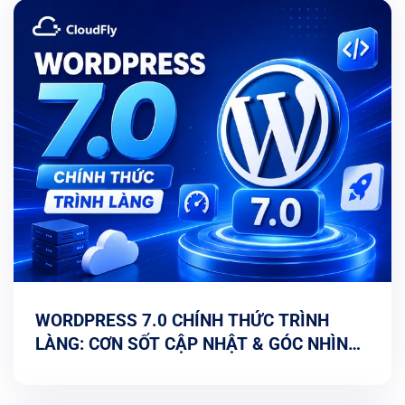
WORDPRESS 7.0 CHÍNH THỨC TRÌNH
LÀNG: CƠN SỐT CẬP NHẬT & GÓC NHÌN
TỐI ƯU TỪ CHUYÊN GIA