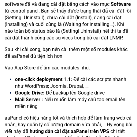
software đã và đang cài đặt bằng cách vào mục
Software
từ control panel. Bạn sẽ thấy được trạng thái đã cài đặt rồi
(Setting| Uninstall), chưa cài đặt (Install), đang cài đặt
(Installing) và cuối cùng là (Waiting for installing…). Khi
nào toàn bộ status báo là (Setting| Uninstall) hết thì ta đã
cài đặt thành công các services trong bộ cài đặt LNMP.
Sau khi cài xong, bạn nên cài thêm một số modules khác
để aaPanel đủ tiện ích hơn.
Vào App Store để tìm các modules như:
one-click deployment 1.1:
Để cài các scripts nhanh
như WordPress; Joomla, Drupal, …
Google Drive:
Để backup lên Google drive
Mail Server :
Nếu muốn làm máy chủ tạo email tên
miền riêng
aaPanel có hiệu năng tốt và thích hợp để làm trang web cá
nhân, hay quản lý số lượng domain vừa phải,... Hy vọng bài
viết này đã
hướng dẫn cài đặt aaPanel trên VPS
chi tiết