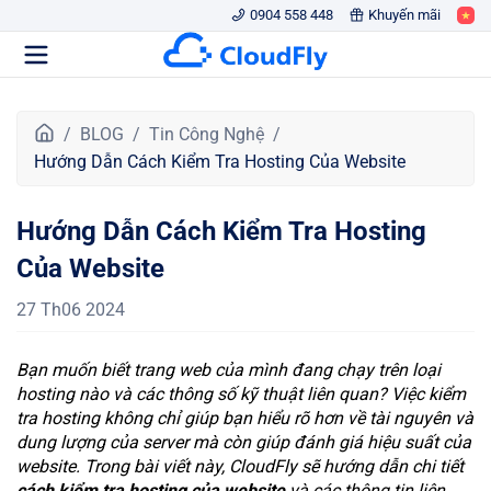
0904 558 448
Khuyến mãi
T
BLOG
Tin Công Nghệ
r
Hướng Dẫn Cách Kiểm Tra Hosting Của Website
a
n
Hướng Dẫn Cách Kiểm Tra Hosting
g
c
Của Website
h
ủ
27 Th06 2024
Bạn muốn biết trang web của mình đang chạy trên loại
hosting nào và các thông số kỹ thuật liên quan? Việc kiểm
tra hosting không chỉ giúp bạn hiểu rõ hơn về tài nguyên và
dung lượng của server mà còn giúp đánh giá hiệu suất của
website. Trong bài viết này, CloudFly sẽ hướng dẫn chi tiết
cách kiểm tra hosting của website
và các thông tin liên