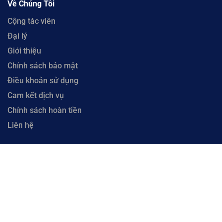
Về Chúng Tôi
Cộng tác viên
Đại lý
Giới thiệu
Chính sách bảo mật
Điều khoản sử dụng
Cam kết dịch vụ
Chính sách hoàn tiền
Liên hệ
Copyright © 2023 CloudFly. Công Ty Cổ Phần CloudFly - Số 51 Xô Viết Nghệ Tĩnh, Phường
Hòa Cường, Thành phố Đà Nẵng. Đại Diện: Ông Lưu Văn Vương. Mã số thuế 0402035884 cấp
tại Phòng đăng ký kinh doanh Sở Kế hoạch và Đầu tư Thành phố Đà Nẵng