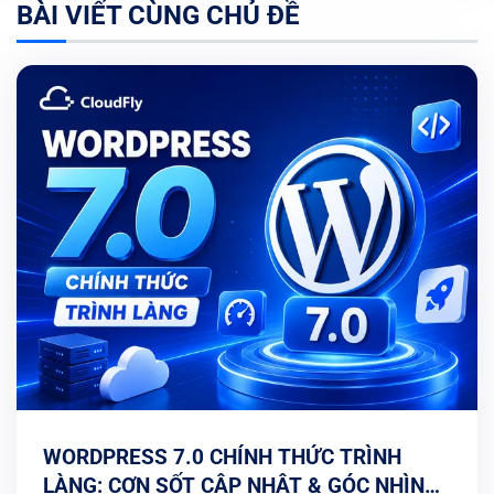
BÀI VIẾT CÙNG CHỦ ĐỀ
WORDPRESS 7.0 CHÍNH THỨC TRÌNH
LÀNG: CƠN SỐT CẬP NHẬT & GÓC NHÌN