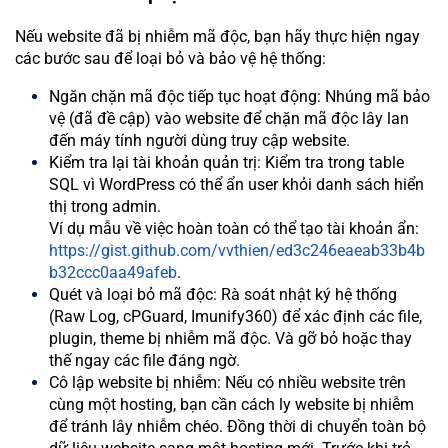
Nếu website đã bị nhiễm mã độc, bạn hãy thực hiện ngay
các bước sau để loại bỏ và bảo vệ hệ thống:
Ngăn chặn mã độc tiếp tục hoạt động: Nhúng mã bảo
vệ (đã đề cập) vào website để chặn mã độc lây lan
đến máy tính người dùng truy cập website.
Kiểm tra lại tài khoản quản trị: Kiểm tra trong table
SQL vì WordPress có thể ẩn user khỏi danh sách hiển
thị trong admin.
Ví dụ mẫu về việc hoàn toàn có thể tạo tài khoản ẩn:
https://gist.github.com/vvthien/ed3c246eaeab33b4b
b32ccc0aa49afeb
.
Quét và loại bỏ mã độc: Rà soát nhật ký hệ thống
(Raw Log, cPGuard, Imunify360) để xác định các file,
plugin, theme bị nhiễm mã độc. Và gỡ bỏ hoặc thay
thế ngay các file đáng ngờ.
Cô lập website bị nhiễm: Nếu có nhiều website trên
cùng một hosting, bạn cần cách ly website bị nhiễm
để tránh lây nhiễm chéo. Đồng thời di chuyển toàn bộ