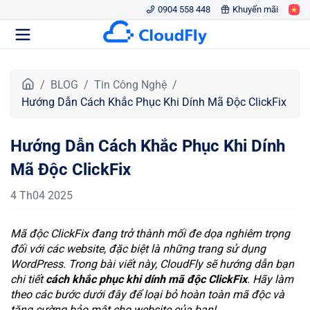
0904 558 448
Khuyến mãi
T
BLOG
Tin Công Nghệ
r
Hướng Dẫn Cách Khắc Phục Khi Dính Mã Độc ClickFix
a
n
Hướng Dẫn Cách Khắc Phục Khi Dính
g
c
Mã Độc ClickFix
h
ủ
4 Th04 2025
Mã độc ClickFix đang trở thành mối đe dọa nghiêm trọng
đối với các website, đặc biệt là những trang sử dụng
WordPress. Trong bài viết này, CloudFly sẽ hướng dẫn bạn
chi tiết
cách khắc phục khi dính mã độc ClickFix
. Hãy làm
theo các bước dưới đây để loại bỏ hoàn toàn mã độc và
tăng cường bảo mật cho website của bạn!