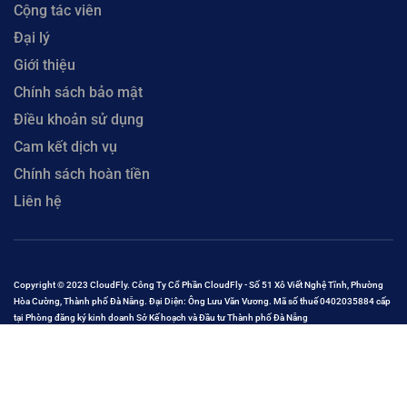
Cộng tác viên
Đại lý
Giới thiệu
Chính sách bảo mật
Điều khoản sử dụng
Cam kết dịch vụ
Chính sách hoàn tiền
Liên hệ
Copyright © 2023 CloudFly. Công Ty Cổ Phần CloudFly - Số 51 Xô Viết Nghệ Tĩnh, Phường
Hòa Cường, Thành phố Đà Nẵng. Đại Diện: Ông Lưu Văn Vương. Mã số thuế 0402035884 cấp
tại Phòng đăng ký kinh doanh Sở Kế hoạch và Đầu tư Thành phố Đà Nẵng