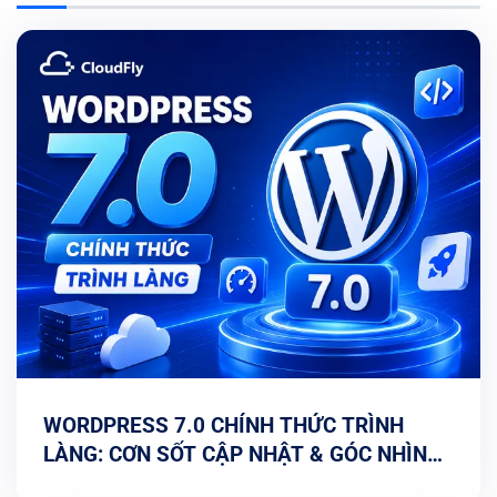
WORDPRESS 7.0 CHÍNH THỨC TRÌNH
LÀNG: CƠN SỐT CẬP NHẬT & GÓC NHÌN
TỐI ƯU TỪ CHUYÊN GIA