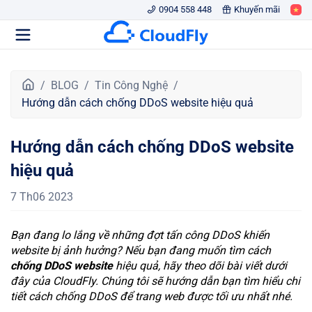
0904 558 448
Khuyến mãi
T
BLOG
Tin Công Nghệ
r
Hướng dẫn cách chống DDoS website hiệu quả
a
n
Hướng dẫn cách chống DDoS website
g
c
hiệu quả
h
ủ
7 Th06 2023
Bạn đang lo lắng về những đợt tấn công DDoS khiến
website bị ảnh hưởng? Nếu bạn đang muốn tìm cách
chống DDoS website
hiệu quả, hãy theo dõi bài viết dưới
đây của CloudFly. Chúng tôi sẽ hướng dẫn bạn tìm hiểu chi
tiết cách chống DDoS để trang web được tối ưu nhất nhé.