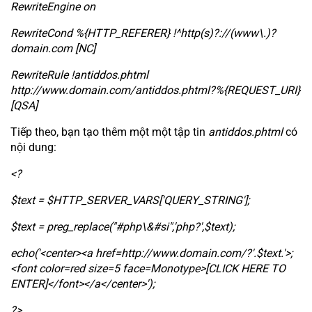
RewriteEngine on
RewriteCond %{HTTP_REFERER} !^http(s)?://(www\.)?
domain.com [NC]
RewriteRule !antiddos.phtml
http://www.domain.com/antiddos.phtml?%{REQUEST_URI}
[QSA]
Tiếp theo, bạn tạo thêm một một tập tin
antiddos.phtml
có
nội dung:
<?
$text = $HTTP_SERVER_VARS['QUERY_STRING'];
$text = preg_replace("#php\&#si",'php?',$text);
echo('<center><a href=http://www.domain.com/?'.$text.'>;
<font color=red size=5 face=Monotype>[CLICK HERE TO
ENTER]</font></a</center>');
?>