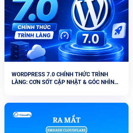
WORDPRESS 7.0 CHÍNH THỨC TRÌNH
LÀNG: CƠN SỐT CẬP NHẬT & GÓC NHÌN
TỐI ƯU TỪ CHUYÊN GIA