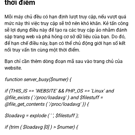
thời điểm
Mỗi máy chủ đều có hạn định lượt truy cập, nếu vượt quá
mức này thì việc truy cập sẽ trở nên khó khăn. Kẻ tấn công
sẽ lợi dụng điều này để tạo ra các truy cập ảo nhằm đánh
sập trang web và phá hỏng cơ sở dữ liệu của bạn. Do đó,
để hạn chế điều này, bạn có thể chủ động giới hạn số kết
nối truy vấn tin cùng một thời điểm.
Bạn chỉ cần thêm dòng đoạn mã sau vào trang chủ của
website.
function server_busy($numer) {
if (THIS_IS == 'WEBSITE' && PHP_OS == 'Linux' and
@file_exists ( '/proc/loadavg' ) and $filestuff =
@file_get_contents ( '/proc/loadavg' )) {
$loadavg = explode ( ' ', $filestuff );
if (trim ( $loadavg [0] ) > $numer) {