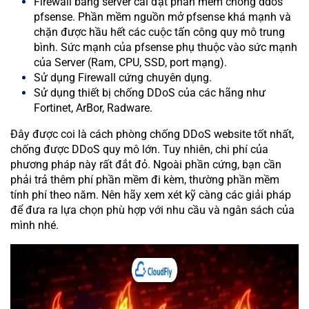
Firewall bằng server cài đặt phần mềm chống ddos
pfsense. Phần mềm nguồn mở pfsense khá mạnh và
chặn được hầu hết các cuộc tấn công quy mô trung
bình. Sức mạnh của pfsense phụ thuộc vào sức mạnh
của Server (Ram, CPU, SSD, port mạng).
Sử dụng Firewall cứng chuyên dụng.
Sử dụng thiết bị chống DDoS của các hãng như
Fortinet, ArBor, Radware.
Đây được coi là cách phòng chống DDoS website tốt nhất,
chống được DDoS quy mô lớn. Tuy nhiên, chi phí của
phương pháp này rất đắt đỏ. Ngoài phần cứng, bạn cần
phải trả thêm phí phần mềm đi kèm, thường phần mềm
tính phí theo năm. Nên hãy xem xét kỹ càng các giải pháp
để đưa ra lựa chọn phù hợp với nhu cầu và ngân sách của
mình nhé.