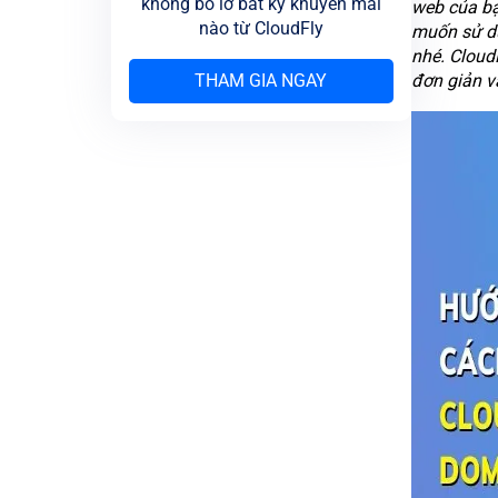
không bỏ lỡ bất kỳ khuyến mãi
web của bạ
nào từ CloudFly
muốn sử dụn
nhé. Cloud
THAM GIA NGAY
đơn giản v