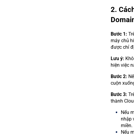
2. Cách
Domai
Bước 1:
Trê
máy chủ hi
được chỉ đ
Lưu ý:
Khôn
hiện việc n
Bước 2:
Nế
cuộn xuốn
Bước 3:
Trê
thành Clou
Nếu m
nhập 
miền.
Nếu m