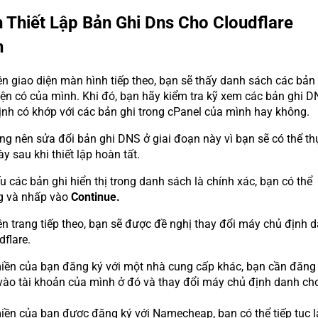
 Thiết Lập Bản Ghi Dns Cho Cloudflare
n
n giao diện màn hình tiếp theo, bạn sẽ thấy danh sách các bản 
ện có của mình. Khi đó, bạn hãy kiểm tra kỹ xem các bản ghi D
ịnh có khớp với các bản ghi trong cPanel của mình hay không.
g nên sửa đổi bản ghi DNS ở giai đoạn này vì bạn sẽ có thể th
ày sau khi thiết lập hoàn tất.
u các bản ghi hiển thị trong danh sách là chính xác, bạn có thể
g và nhấp vào
Continue.
n trang tiếp theo, bạn sẽ được đề nghị thay đổi máy chủ định 
dflare.
iền của bạn đăng ký với một nhà cung cấp khác, bạn cần đăng
vào tài khoản của mình ở đó và thay đổi máy chủ định danh ch
iền của bạn được đăng ký với Namecheap, bạn có thể tiếp tục 