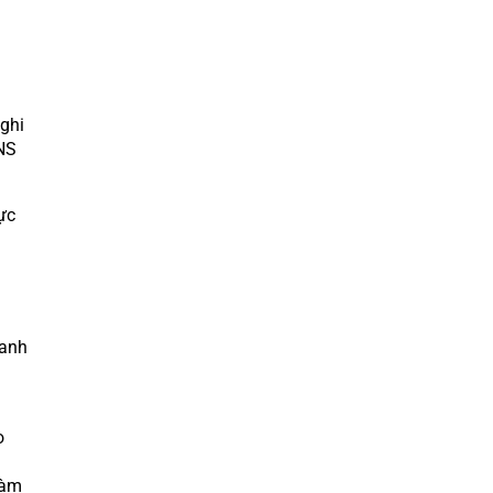
ghi
NS
ực
danh
o
làm