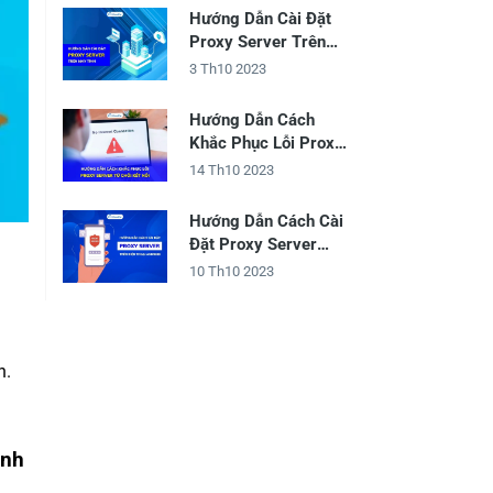
Hướng Dẫn Cài Đặt
Proxy Server Trên
Máy Tính
3 Th10 2023
Hướng Dẫn Cách
Khắc Phục Lỗi Proxy
Server Từ Chối Kết
14 Th10 2023
Nối
Hướng Dẫn Cách Cài
Đặt Proxy Server
Trên Điện Thoại
10 Th10 2023
Android
n.
ình