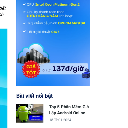
iết
ch
Bài viết nổi bật
Top 5 Phần Mềm Giả
Lập Android Online
Không Cần Cài Đặt
15 Th01 2024