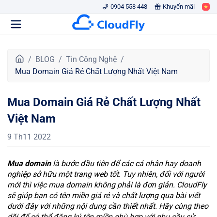
0904 558 448
Khuyến mãi
T
BLOG
Tin Công Nghệ
r
Mua Domain Giá Rẻ Chất Lượng Nhất Việt Nam
a
n
Mua Domain Giá Rẻ Chất Lượng Nhất
g
c
Việt Nam
h
ủ
9 Th11 2022
Mua domain
là bước đầu tiên để các cá nhân hay doanh
nghiệp sở hữu một trang web tốt. Tuy nhiên, đối với người
mới thì việc mua domain không phải là đơn giản. CloudFly
sẽ giúp bạn có tên miền giá rẻ và chất lượng qua bài viết
dưới đây với những nội dung cần thiết nhất. Hãy cùng theo
dõi để có thể đăng ký tên miền phù hợp với nhu cầu sử