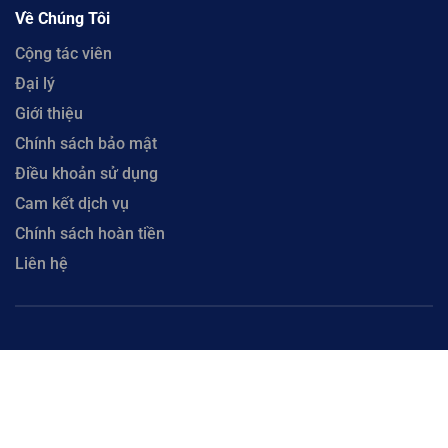
Về Chúng Tôi
Cộng tác viên
Đại lý
Giới thiệu
Chính sách bảo mật
Điều khoản sử dụng
Cam kết dịch vụ
Chính sách hoàn tiền
Liên hệ
Copyright © 2023 CloudFly. Công Ty Cổ Phần CloudFly - Số 51 Xô Viết Nghệ Tĩnh, Phường
Hòa Cường, Thành phố Đà Nẵng. Đại Diện: Ông Lưu Văn Vương. Mã số thuế 0402035884 cấp
tại Phòng đăng ký kinh doanh Sở Kế hoạch và Đầu tư Thành phố Đà Nẵng