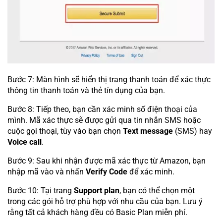
Bước 7: Màn hình sẽ hiển thị trang thanh toán để xác thực
thông tin thanh toán và thẻ tín dụng của bạn.
Bước 8: Tiếp theo, bạn cần xác minh số điện thoại của
mình. Mã xác thực sẽ được gửi qua tin nhắn SMS hoặc
cuộc gọi thoại, tùy vào bạn chọn
Text message
(SMS) hay
Voice call
.
Bước 9: Sau khi nhận được mã xác thực từ Amazon, bạn
nhập mã vào và nhấn
Verify Code
để xác minh.
Bước 10: Tại trang
Support plan
, bạn có thể chọn một
trong các gói hỗ trợ phù hợp với nhu cầu của bạn. Lưu ý
rằng tất cả khách hàng đều có Basic Plan miễn phí.