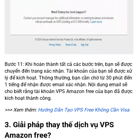
Bước 11: Khi hoàn thành tất cả các bước trên, bạn sẽ được
chuyển đến trang xác nhận. Tài khoản của bạn sẽ được xử
lý để kích hoạt. Thông thường, bạn cần chờ từ 30 phút đến
1 tiếng để nhận được email xác nhận. Nội dung email sẽ
cho biết rằng tài khoản VPS Amazon free của bạn đã được
kích hoạt thành công.
>>> Xem thêm:
Hướng Dẫn Tạo VPS Free Không Cần Visa
3. Giải pháp thay thế dịch vụ VPS
Amazon free?