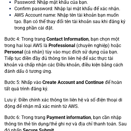
Password: Nhập mật khẩu của bạn.
Confirm password: Nhập lại mật khẩu để xác nhận.
AWS Account name: Nhập tên tài khoản bạn muốn
tạo. Bạn có thể thay đổi tên tài khoản sau khi đăng ký
trong phần cài đặt.
Bước 4: Trong trang
Contact Information
, bạn chọn một
trong hai loại AWS là
Professional
(chuyên nghiệp) hoặc
Personal
(cá nhân) tùy vào mục đích sử dụng của bạn.
Tiếp tục điền đầy đủ thông tin liên hệ để xác thực tài
khoản và chấp nhận các Điều khoản, điều kiện bằng cách
đánh dấu ô tương ứng.
Bước 5: Nhấp vào
Create Account and Continue
để hoàn
tất quá trình đăng ký.
Lưu ý: Điền chính xác thông tin liên hệ và số điện thoại di
động để nhận mã xác minh từ AWS.
Bước 6: Trong trang
Payment information
, bạn cần nhập
thông tin thẻ tín dụng/thẻ ghi nợ và địa chỉ thanh toán. Sau
đó nhấn
Secure Submit
.