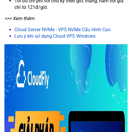
Tối ưu chi phí với chu kỳ theo giờ, tháng, năm với giá
chỉ từ 121đ/giờ.
>>> Xem thêm:
Cloud Server NVMe - VPS NVMe Cấu Hình Cao
Lưu ý khi sử dụng Cloud VPS Windows