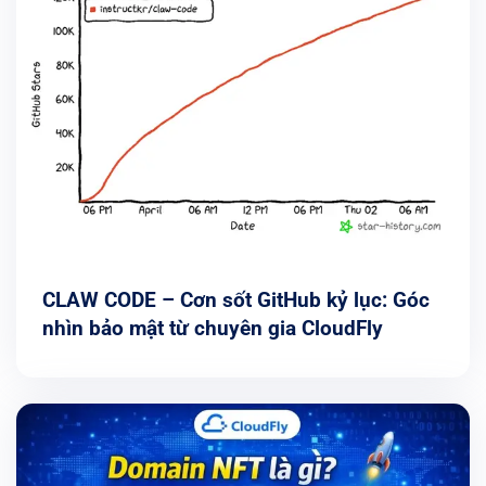
CLAW CODE – Cơn sốt GitHub kỷ lục: Góc
nhìn bảo mật từ chuyên gia CloudFly