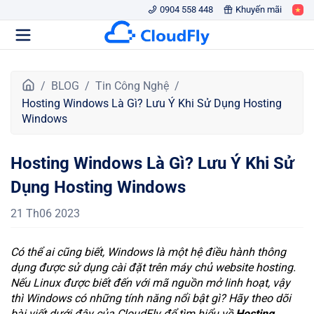
0904 558 448
Khuyến mãi
T
BLOG
Tin Công Nghệ
r
Hosting Windows Là Gì? Lưu Ý Khi Sử Dụng Hosting
a
Windows
n
g
Hosting Windows Là Gì? Lưu Ý Khi Sử
c
h
Dụng Hosting Windows
ủ
21 Th06 2023
Có thể ai cũng biết, Windows là một hệ điều hành thông
dụng được sử dụng cài đặt trên máy chủ website hosting.
Nếu Linux được biết đến với mã nguồn mở linh hoạt, vậy
thì Windows có những tính năng nổi bật gì? Hãy theo dõi
bài viết dưới đây của CloudFly để tìm hiểu về
Hosting