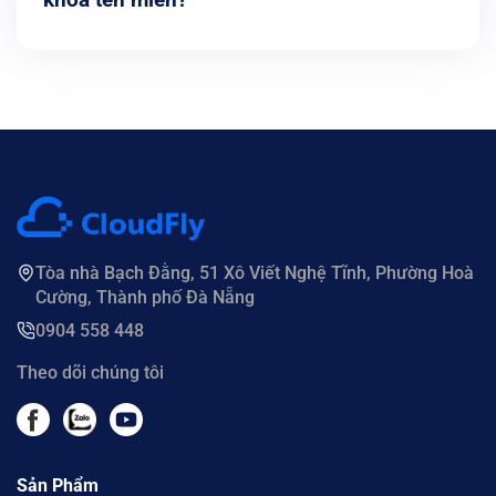
Tòa nhà Bạch Đằng, 51 Xô Viết Nghệ Tĩnh, Phường Hoà
Cường, Thành phố Đà Nẵng
0904 558 448
Theo dõi chúng tôi
Sản Phẩm