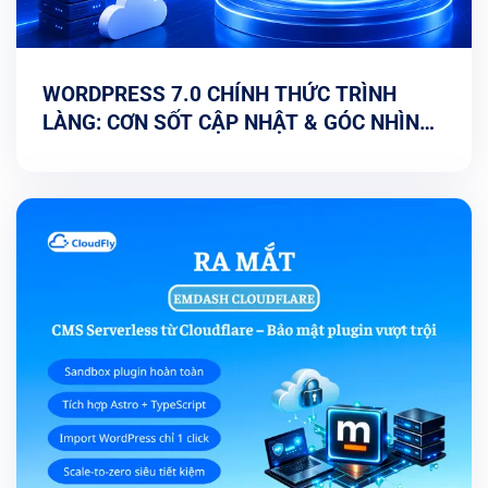
WORDPRESS 7.0 CHÍNH THỨC TRÌNH
LÀNG: CƠN SỐT CẬP NHẬT & GÓC NHÌN
TỐI ƯU TỪ CHUYÊN GIA