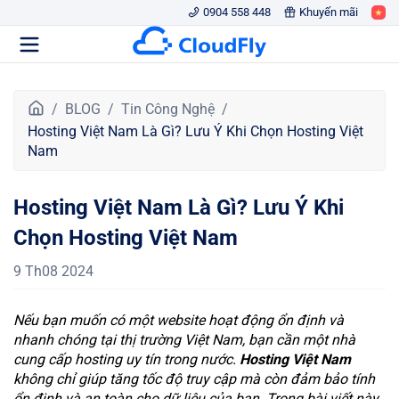
0904 558 448
Khuyến mãi
T
BLOG
Tin Công Nghệ
r
Hosting Việt Nam Là Gì? Lưu Ý Khi Chọn Hosting Việt
a
Nam
n
g
Hosting Việt Nam Là Gì? Lưu Ý Khi
c
h
Chọn Hosting Việt Nam
ủ
9 Th08 2024
Nếu bạn muốn có một website hoạt động ổn định và
nhanh chóng tại thị trường Việt Nam, bạn cần một nhà
cung cấp hosting uy tín trong nước.
Hosting Việt Nam
không chỉ giúp tăng tốc độ truy cập mà còn đảm bảo tính
ổn định và an toàn cho dữ liệu của bạn. Trong bài viết này,