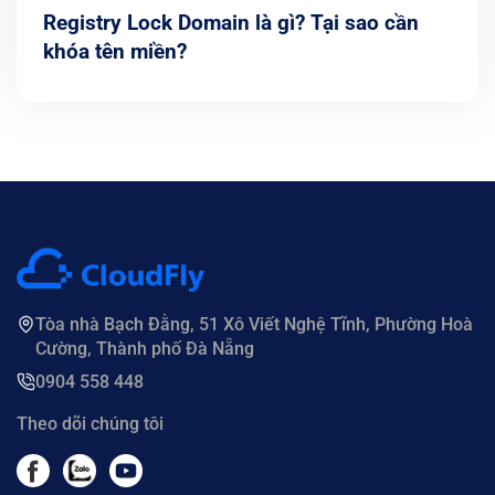
Registry Lock Domain là gì? Tại sao cần
khóa tên miền?
Tòa nhà Bạch Đằng, 51 Xô Viết Nghệ Tĩnh, Phường Hoà
Cường, Thành phố Đà Nẵng
0904 558 448
Theo dõi chúng tôi