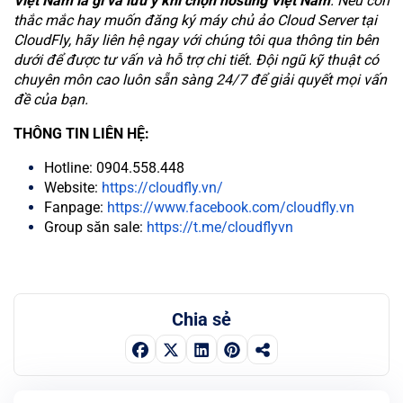
Việt Nam là gì và lưu ý khi chọn hosting Việt Nam
. Nếu còn
thắc mắc hay muốn đăng ký máy chủ ảo Cloud Server tại
CloudFly, hãy liên hệ ngay với chúng tôi qua thông tin bên
dưới để được tư vấn và hỗ trợ chi tiết. Đội ngũ kỹ thuật có
chuyên môn cao luôn sẵn sàng 24/7 để giải quyết mọi vấn
đề của bạn.
THÔNG TIN LIÊN HỆ:
Hotline: 0904.558.448
Website:
https://cloudfly.vn/
Fanpage:
https://www.facebook.com/cloudfly.vn
Group săn sale:
https://t.me/cloudflyvn
Chia sẻ