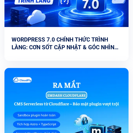
WORDPRESS 7.0 CHÍNH THỨC TRÌNH
LÀNG: CƠN SỐT CẬP NHẬT & GÓC NHÌN
TỐI ƯU TỪ CHUYÊN GIA