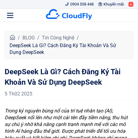
0904 558 448
Khuyến mãi
T
BLOG
Tin Công Nghệ
r
DeepSeek Là Gì? Cách Đăng Ký Tài Khoản Và Sử
a
Dụng DeepSeek
n
g
DeepSeek Là Gì? Cách Đăng Ký Tài
c
h
Khoản Và Sử Dụng DeepSeek
ủ
5 Th02 2025
Trong kỷ nguyên bùng nổ của trí tuệ nhân tạo (AI),
DeepSeek nổi lên như một cái tên đầy tiềm năng, thu hút
sự chú ý nhờ khả năng cạnh tranh mạnh mẽ với các mô
hình AI hàng đầu thế giới. Được phát triển để tối ưu hóa
hiệu suất và tiết kiệm chi phí, DeepSeek không chỉ mang