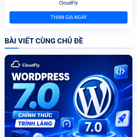
CloudFly
THAM GIA NGAY
BÀI VIẾT CÙNG CHỦ ĐỀ