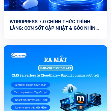
WORDPRESS 7.0 CHÍNH THỨC TRÌNH
LÀNG: CƠN SỐT CẬP NHẬT & GÓC NHÌN
TỐI ƯU TỪ CHUYÊN GIA