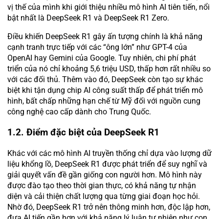
vị thế của mình khi giới thiệu nhiều mô hình AI tiên tiến, nổi
bật nhất là DeepSeek R1 và DeepSeek R1 Zero.
Điều khiến DeepSeek R1 gây ấn tượng chính là khả năng
cạnh tranh trực tiếp với các “ông lớn” như GPT-4 của
OpenAI hay Gemini của Google. Tuy nhiên, chi phí phát
triển của nó chỉ khoảng 5,6 triệu USD, thấp hơn rất nhiều so
với các đối thủ. Thêm vào đó, DeepSeek còn tạo sự khác
biệt khi tận dụng chip AI công suất thấp để phát triển mô
hình, bất chấp những hạn chế từ Mỹ đối với nguồn cung
công nghệ cao cấp dành cho Trung Quốc.
1.2. Điểm đặc biệt của DeepSeek R1
Khác với các mô hình AI truyền thống chỉ dựa vào lượng dữ
liệu khổng lồ, DeepSeek R1 được phát triển để suy nghĩ và
giải quyết vấn đề gần giống con người hơn. Mô hình này
được đào tạo theo thời gian thực, có khả năng tự nhận
diện và cải thiện chất lượng qua từng giai đoạn học hỏi.
Nhờ đó, DeepSeek R1 trở nên thông minh hơn, độc lập hơn,
đưa AI tiến gần hơn với khả năng lý luận tự nhiên như con