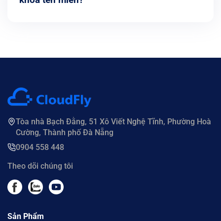
khóa tên miền?
Tòa nhà Bạch Đằng, 51 Xô Viết Nghệ Tĩnh, Phường Hoà
Cường, Thành phố Đà Nẵng
0904 558 448
Theo dõi chúng tôi
Sản Phẩm