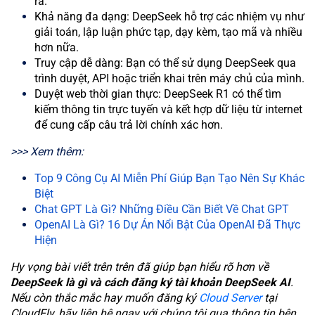
ra.
Khả năng đa dạng: DeepSeek hỗ trợ các nhiệm vụ như
giải toán, lập luận phức tạp, dạy kèm, tạo mã và nhiều
hơn nữa.
Truy cập dễ dàng: Bạn có thể sử dụng DeepSeek qua
trình duyệt, API hoặc triển khai trên máy chủ của mình.
Duyệt web thời gian thực: DeepSeek R1 có thể tìm
kiếm thông tin trực tuyến và kết hợp dữ liệu từ internet
để cung cấp câu trả lời chính xác hơn.
>>> Xem thêm:
Top 9 Công Cụ AI Miễn Phí Giúp Bạn Tạo Nên Sự Khác
Biệt
Chat GPT Là Gì? Những Điều Cần Biết Về Chat GPT
OpenAI Là Gì? 16 Dự Án Nổi Bật Của OpenAI Đã Thực
Hiện
Hy vọng bài viết trên trên đã giúp bạn hiểu rõ hơn về
DeepSeek là gì và cách đăng ký tài khoản DeepSeek AI
.
Nếu còn thắc mắc hay muốn đăng ký
Cloud Server
tại
CloudFly, hãy liên hệ ngay với chúng tôi qua thông tin bên