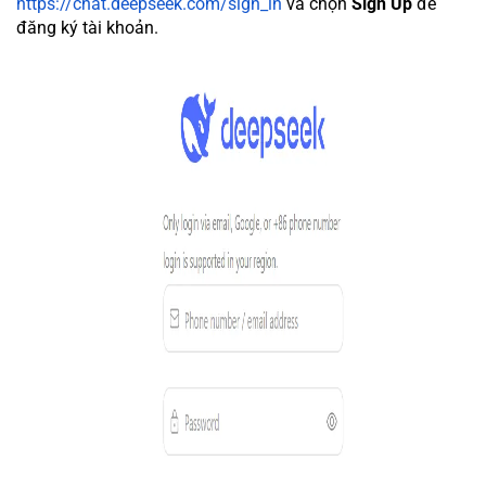
https://chat.deepseek.com/sign_in
và chọn
Sign Up
để
đăng ký tài khoản.