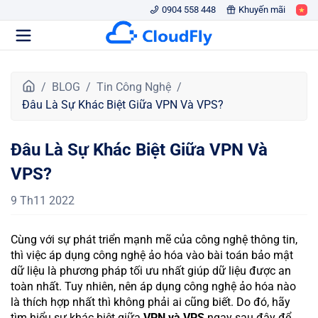
0904 558 448
Khuyến mãi
T
BLOG
Tin Công Nghệ
r
Đâu Là Sự Khác Biệt Giữa VPN Và VPS?
a
n
Đâu Là Sự Khác Biệt Giữa VPN Và
g
c
VPS?
h
ủ
9 Th11 2022
Cùng với sự phát triển mạnh mẽ của công nghệ thông tin,
thì việc áp dụng công nghệ ảo hóa vào bài toán bảo mật
dữ liệu là phương pháp tối ưu nhất giúp dữ liệu được an
toàn nhất. Tuy nhiên, nên áp dụng công nghệ ảo hóa nào
là thích hợp nhất thì không phải ai cũng biết. Do đó, hãy
tìm hiểu sự khác biệt giữa
VPN và VPS
ngay sau đây để