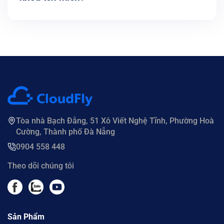
Tòa nhà Bạch Đằng, 51 Xô Viết Nghệ Tĩnh, Phường Hoà
Cường, Thành phố Đà Nẵng
0904 558 448
Theo dõi chúng tôi
Sản Phẩm