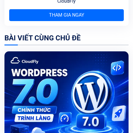
CloudFly
THAM GIA NGAY
BÀI VIẾT CÙNG CHỦ ĐỀ