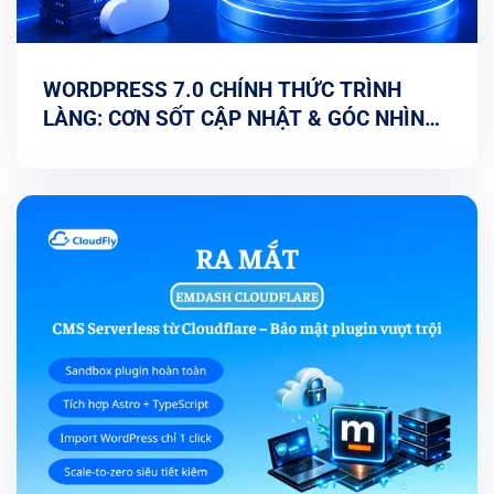
WORDPRESS 7.0 CHÍNH THỨC TRÌNH
LÀNG: CƠN SỐT CẬP NHẬT & GÓC NHÌN
TỐI ƯU TỪ CHUYÊN GIA