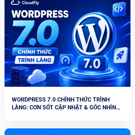
WORDPRESS 7.0 CHÍNH THỨC TRÌNH
LÀNG: CƠN SỐT CẬP NHẬT & GÓC NHÌN
TỐI ƯU TỪ CHUYÊN GIA