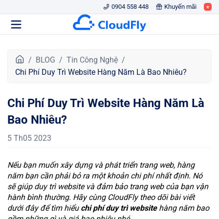
0904 558 448
Khuyến mãi
T
BLOG
Tin Công Nghệ
r
Chi Phí Duy Trì Website Hàng Năm Là Bao Nhiêu?
a
n
Chi Phí Duy Trì Website Hàng Năm Là
g
c
Bao Nhiêu?
h
ủ
5 Th05 2023
Nếu bạn muốn xây dựng và phát triển trang web, hàng
năm bạn cần phải bỏ ra một khoản chi phí nhất định. Nó
sẽ giúp duy trì website và đảm bảo trang web của bạn vận
hành bình thường. Hãy cùng CloudFly theo dõi bài viết
dưới đây để tìm hiểu
chi phí duy trì website
hàng năm bao
gồm những gì và giá bao nhiêu nhé.