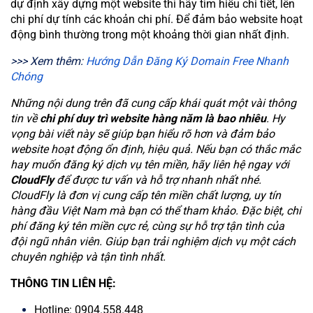
dự định xây dựng một website thì hãy tìm hiểu chi tiết, lên
chi phí dự tính các khoản chi phí. Để đảm bảo website hoạt
động bình thường trong một khoảng thời gian nhất định.
>>> Xem thêm:
Hướng Dẫn Đăng Ký Domain Free Nhanh
Chóng
Những nội dung trên đã cung cấp khái quát một vài thông
tin về
chi phí duy trì website hàng năm là bao nhiêu
. Hy
vọng bài viết này sẽ giúp bạn hiểu rõ hơn và đảm bảo
website hoạt động ổn định, hiệu quả. Nếu bạn có thắc mắc
hay muốn đăng ký dịch vụ tên miền, hãy liên hệ ngay với
CloudFly
để được tư vấn và hỗ trợ nhanh nhất nhé.
CloudFly là đơn vị cung cấp tên miền chất lượng, uy tín
hàng đầu Việt Nam mà bạn có thể tham khảo. Đặc biệt, chi
phí đăng ký tên miền cực rẻ, cùng sự hỗ trợ tận tình của
đội ngũ nhân viên. Giúp bạn trải nghiệm dịch vụ một cách
chuyên nghiệp và tận tình nhất.
THÔNG TIN LIÊN HỆ:
Hotline: 0904.558.448