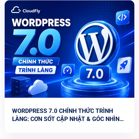
WORDPRESS 7.0 CHÍNH THỨC TRÌNH
LÀNG: CƠN SỐT CẬP NHẬT & GÓC NHÌN
TỐI ƯU TỪ CHUYÊN GIA