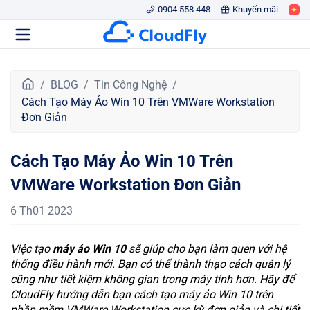
0904 558 448
Khuyến mãi
T
BLOG
Tin Công Nghệ
r
Cách Tạo Máy Ảo Win 10 Trên VMWare Workstation
a
Đơn Giản
n
g
Cách Tạo Máy Ảo Win 10 Trên
c
h
VMWare Workstation Đơn Giản
ủ
6 Th01 2023
Việc tạo
máy ảo Win 10
sẽ giúp cho bạn làm quen với hệ
thống điều hành mới. Bạn có thể thành thạo cách quản lý
cũng như tiết kiệm không gian trong máy tính hơn. Hãy để
CloudFly hướng dẫn bạn cách tạo máy ảo Win 10 trên
phần mềm VMWare Workstation cực kỳ đơn giản và chi tiết