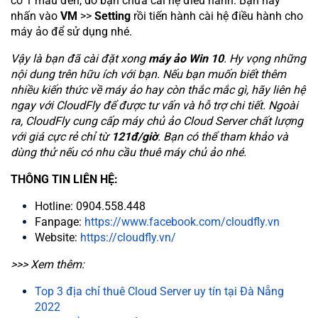
có 1 màu đen, do bạn chưa cài hệ điều hành. Bạn hãy
nhấn vào
VM
>>
Setting
rồi tiến hành cài hệ điều hành cho
máy ảo để sử dụng nhé.
Vậy là bạn đã cài đặt xong
máy ảo Win 10
. Hy vọng những
nội dung trên hữu ích với bạn. Nếu bạn muốn biết thêm
nhiều kiến thức về máy ảo hay còn thắc mắc gì, hãy liên hệ
ngay với CloudFly để được tư vấn và hỗ trợ chi tiết. Ngoài
ra, CloudFly cung cấp máy chủ ảo Cloud Server chất lượng
với giá cực rẻ chỉ từ
121đ/giờ
. Bạn có thể tham khảo và
dùng thử nếu có nhu cầu thuê máy chủ ảo nhé.
THÔNG TIN LIÊN HỆ:
Hotline: 0904.558.448
Fanpage:
https://www.facebook.com/cloudfly.vn
Website:
https://cloudfly.vn/
>>> Xem thêm:
Top 3 địa chỉ thuê Cloud Server uy tín tại Đà Nẵng
2022