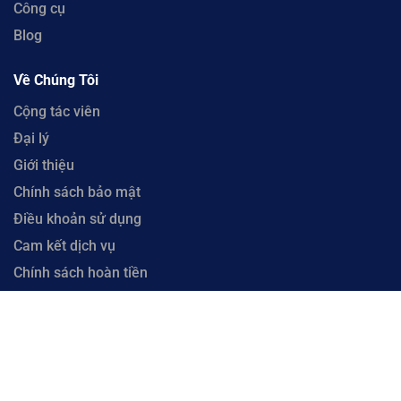
Công cụ
Blog
Về Chúng Tôi
Cộng tác viên
Đại lý
Giới thiệu
Chính sách bảo mật
Điều khoản sử dụng
Cam kết dịch vụ
Chính sách hoàn tiền
Liên hệ
Copyright © 2023 CloudFly. Công Ty Cổ Phần CloudFly - Số 51 Xô Viết Nghệ Tĩnh, Phường
Hòa Cường, Thành phố Đà Nẵng. Đại Diện: Ông Lưu Văn Vương. Mã số thuế 0402035884 cấp