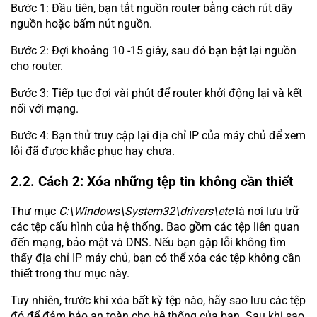
Bước 1: Đầu tiên, bạn tắt nguồn router bằng cách rút dây
nguồn hoặc bấm nút nguồn.
Bước 2: Đợi khoảng 10 -15 giây, sau đó bạn bật lại nguồn
cho router.
Bước 3: Tiếp tục đợi vài phút để router khởi động lại và kết
nối với mạng.
Bước 4: Bạn thử truy cập lại địa chỉ IP của máy chủ để xem
lỗi đã được khắc phục hay chưa.
2.2. Cách 2: Xóa những tệp tin không cần thiết
Thư mục
C:\Windows\System32\drivers\etc
là nơi lưu trữ
các tệp cấu hình của hệ thống. Bao gồm các tệp liên quan
đến mạng, bảo mật và DNS. Nếu bạn gặp lỗi không tìm
thấy địa chỉ IP máy chủ, bạn có thể xóa các tệp không cần
thiết trong thư mục này.
Tuy nhiên, trước khi xóa bất kỳ tệp nào, hãy sao lưu các tệp
đó để đảm bảo an toàn cho hệ thống của bạn. Sau khi sao