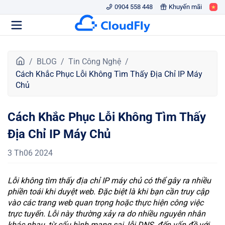
0904 558 448
Khuyến mãi
T
BLOG
Tin Công Nghệ
r
Cách Khắc Phục Lỗi Không Tìm Thấy Địa Chỉ IP Máy
a
Chủ
n
g
Cách Khắc Phục Lỗi Không Tìm Thấy
c
h
Địa Chỉ IP Máy Chủ
ủ
3 Th06 2024
Lỗi không tìm thấy địa chỉ IP máy chủ có thể gây ra nhiều
phiền toái khi duyệt web. Đặc biệt là khi bạn cần truy cập
vào các trang web quan trọng hoặc thực hiện công việc
trực tuyến. Lỗi này thường xảy ra do nhiều nguyên nhân
khác nhau, từ cấu hình mạng sai, lỗi DNS, đến vấn đề với