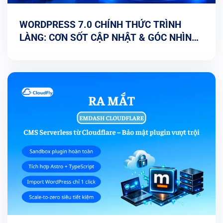
WORDPRESS 7.0 CHÍNH THỨC TRÌNH
LÀNG: CƠN SỐT CẬP NHẬT & GÓC NHÌN
TỐI ƯU TỪ CHUYÊN GIA