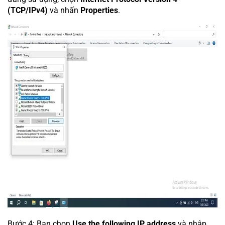
(TCP/IPv4)
và nhấn
Properties
.
Bước 4: Bạn chọn
Use the following IP address
và nhập