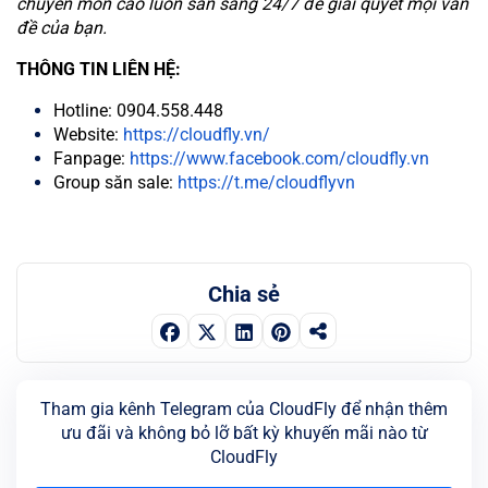
chuyên môn cao luôn sẵn sàng 24/7 để giải quyết mọi vấn
đề của bạn.
THÔNG TIN LIÊN HỆ:
Hotline: 0904.558.448
Website:
https://cloudfly.vn/
Fanpage:
https://www.facebook.com/cloudfly.vn
Group săn sale:
https://t.me/cloudflyvn
Chia sẻ
Tham gia kênh Telegram của CloudFly để nhận thêm
ưu đãi và không bỏ lỡ bất kỳ khuyến mãi nào từ
CloudFly