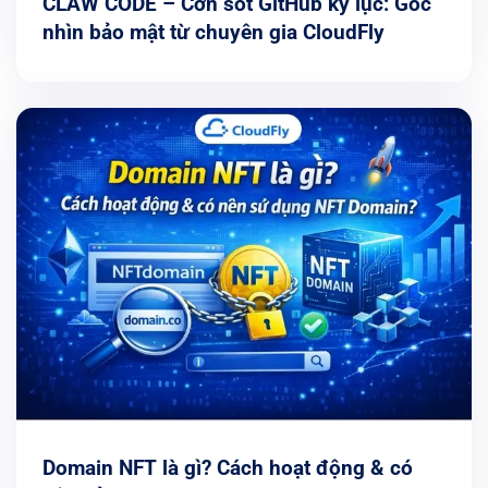
CLAW CODE – Cơn sốt GitHub kỷ lục: Góc
nhìn bảo mật từ chuyên gia CloudFly
Domain NFT là gì? Cách hoạt động & có