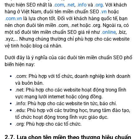
thực hiện SEO nhất là
.com
,
.net
,
.info
và
.org
. Với khách
hàng ở Việt Nam, đuôi tên miền chuẩn SEO
.vn
hoặc
.com.vn
là lựa chọn tốt. Đối với khách hàng quốc tế, bạn
nên chọn đuôi tên miền .com, .net hoặc .org. Ngoài ra, có
một số đuôi tên miền chuẩn SEO giá rẻ như
.online
, .biz,
.xyz,... Nhưng chúng thường chỉ phù hợp cho các website
vệ tinh hoặc blog cá nhân.
Dưới đây là ý nghĩa của các đuôi tên miền chuẩn SEO phổ
biến hiện nay:
.com: Phù hợp với tổ chức, doanh nghiệp kinh doanh
và buôn bán.
.net: Phù hợp cho các website hoạt động trong lĩnh
vực mạng lưới internet hoặc cộng đồng.
.info: Phù hợp cho các website tin tức, báo chí.
.edu: Phù hợp với các trường học, trung tâm đào tạo,
tổ chức hoạt động trong lĩnh vực giáo dục.
.org: Phù hợp cho các tổ chức.
2.7. Lựa chọn tên miền theo thương hiệu chuẩn