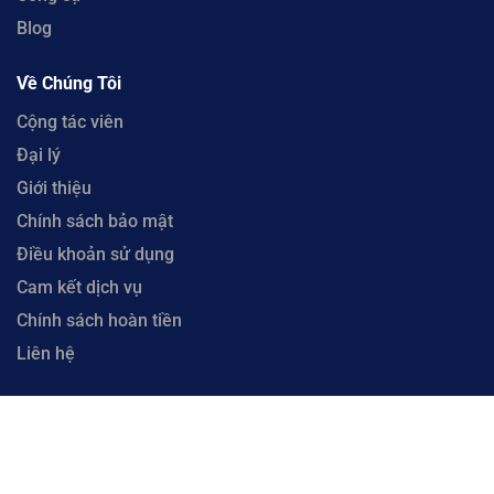
Blog
Về Chúng Tôi
Cộng tác viên
Đại lý
Giới thiệu
Chính sách bảo mật
Điều khoản sử dụng
Cam kết dịch vụ
Chính sách hoàn tiền
Liên hệ
Copyright © 2023 CloudFly. Công Ty Cổ Phần CloudFly - Số 51 Xô Viết Nghệ Tĩnh, Phường
Hòa Cường, Thành phố Đà Nẵng. Đại Diện: Ông Lưu Văn Vương. Mã số thuế 0402035884 cấp