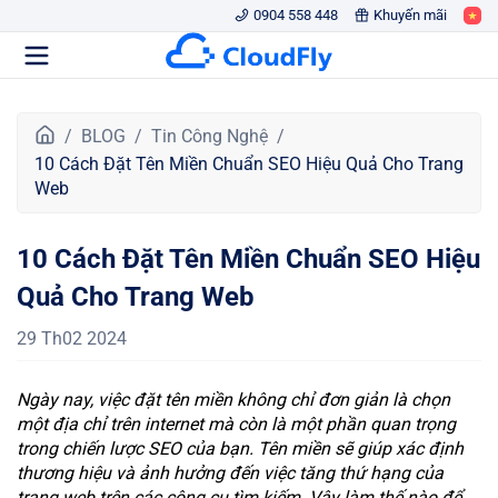
0904 558 448
Khuyến mãi
T
BLOG
Tin Công Nghệ
r
10 Cách Đặt Tên Miền Chuẩn SEO Hiệu Quả Cho Trang
a
Web
n
g
10 Cách Đặt Tên Miền Chuẩn SEO Hiệu
c
h
Quả Cho Trang Web
ủ
29 Th02 2024
Ngày nay, việc đặt tên miền không chỉ đơn giản là chọn
một địa chỉ trên internet mà còn là một phần quan trọng
trong chiến lược SEO của bạn. Tên miền sẽ giúp xác định
thương hiệu và ảnh hưởng đến việc tăng thứ hạng của
trang web trên các công cụ tìm kiếm. Vậy làm thế nào để