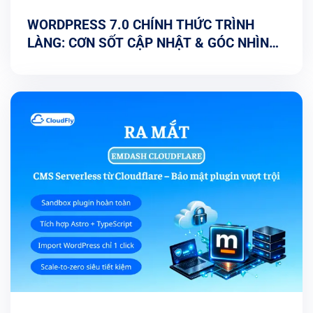
WORDPRESS 7.0 CHÍNH THỨC TRÌNH
LÀNG: CƠN SỐT CẬP NHẬT & GÓC NHÌN
TỐI ƯU TỪ CHUYÊN GIA