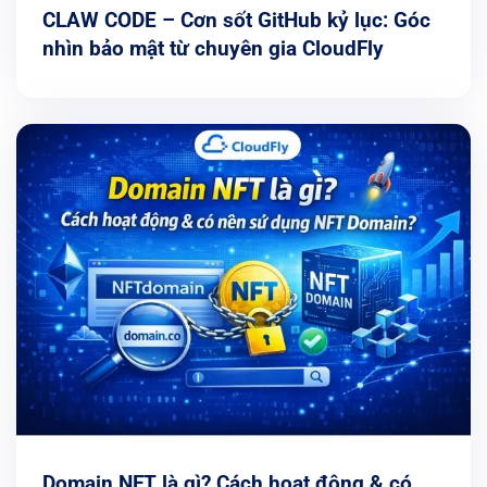
CLAW CODE – Cơn sốt GitHub kỷ lục: Góc
nhìn bảo mật từ chuyên gia CloudFly
Domain NFT là gì? Cách hoạt động & có