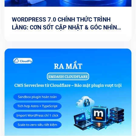
WORDPRESS 7.0 CHÍNH THỨC TRÌNH
LÀNG: CƠN SỐT CẬP NHẬT & GÓC NHÌN
TỐI ƯU TỪ CHUYÊN GIA