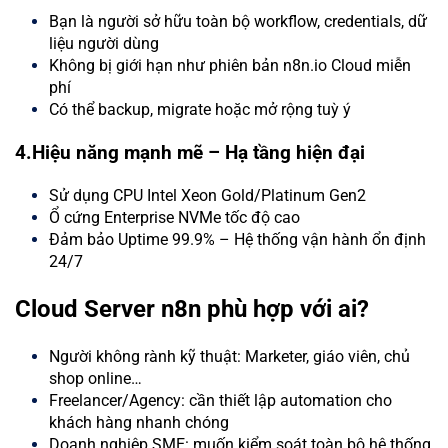
Bạn là người sở hữu toàn bộ workflow, credentials, dữ
liệu người dùng
Không bị giới hạn như phiên bản n8n.io Cloud miễn
phí
Có thể backup, migrate hoặc mở rộng tuỳ ý
4.Hiệu năng mạnh mẽ – Hạ tầng hiện đại
Sử dụng CPU Intel Xeon Gold/Platinum Gen2
Ổ cứng Enterprise NVMe tốc độ cao
Đảm bảo Uptime 99.9% – Hệ thống vận hành ổn định
24/7
Cloud Server n8n phù hợp với ai?
Người không rành kỹ thuật: Marketer, giáo viên, chủ
shop online…
Freelancer/Agency: cần thiết lập automation cho
khách hàng nhanh chóng
Doanh nghiệp SME: muốn kiểm soát toàn bộ hệ thống