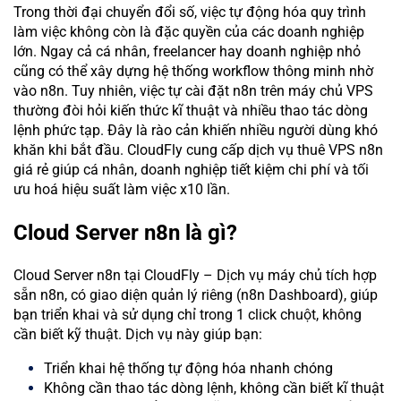
Trong thời đại chuyển đổi số, việc tự động hóa quy trình
làm việc không còn là đặc quyền của các doanh nghiệp
lớn. Ngay cả cá nhân, freelancer hay doanh nghiệp nhỏ
cũng có thể xây dựng hệ thống workflow thông minh nhờ
vào n8n. Tuy nhiên, việc tự cài đặt n8n trên máy chủ VPS
thường đòi hỏi kiến thức kĩ thuật và nhiều thao tác dòng
lệnh phức tạp. Đây là rào cản khiến nhiều người dùng khó
khăn khi bắt đầu. CloudFly cung cấp dịch vụ thuê VPS n8n
giá rẻ giúp cá nhân, doanh nghiệp tiết kiệm chi phí và tối
ưu hoá hiệu suất làm việc x10 lần.
Cloud Server n8n là gì?
Cloud Server n8n tại CloudFly – Dịch vụ máy chủ tích hợp
sẵn n8n, có giao diện quản lý riêng (n8n Dashboard), giúp
bạn triển khai và sử dụng chỉ trong 1 click chuột, không
cần biết kỹ thuật. Dịch vụ này giúp bạn:
Triển khai hệ thống tự động hóa nhanh chóng
Không cần thao tác dòng lệnh, không cần biết kĩ thuật