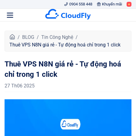
0904 558 448
Khuyến mãi
T
BLOG
Tin Công Nghệ
r
Thuê VPS N8N giá rẻ - Tự động hoá chỉ trong 1 click
a
n
Thuê VPS N8N giá rẻ - Tự động hoá
g
c
chỉ trong 1 click
h
ủ
27 Th06 2025