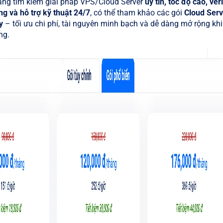
ng tìm kiếm giải pháp VPS/Cloud Server
uy tín, tốc độ cao, ver
g và hỗ trợ kỹ thuật 24/7
, có thể tham khảo các gói
Cloud Serv
y
– tối ưu chi phí, tài nguyên minh bạch và dễ dàng mở rộng khi
ng.