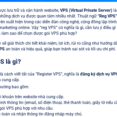
 vực lưu trữ và vận hành website,
VPS (Virtual Private Server)
là
những dịch vụ được quan tâm nhiều nhất. Thuật ngữ
“Reg VPS
ên xuất hiện trong các diễn đàn công nghệ, cộng đồng lập trình
keting online. Vậy “reg VPS” có nghĩa là gì, cần lưu ý điều gì 
à làm sao để chọn được gói VPS phù hợp?
y sẽ giải thích chi tiết khái niệm, lợi ích, rủi ro cũng như hướng d
VPS
an toàn và hiệu quả, giúp bạn tránh sai sót và tối ưu chi phí.
S là gì?
à cách viết tắt của “Register VPS”, nghĩa là
đăng ký dịch vụ VP
à cung cấp.
thường bao gồm:
i khoản trên website nhà cung cấp.
nh thông tin (email, số điện thoại, thẻ thanh toán, giấy tờ nếu c
gói VPS phù hợp với nhu cầu.
 toán và nhận thông tin đăng nhập máy chủ.