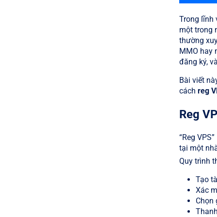
Trong lĩnh
một trong 
thường xuy
MMO hay mar
đăng ký, v
Bài viết nà
cách
reg 
Reg VP
“Reg VPS” l
tại một nh
Quy trình 
Tạo tà
Xác mi
Chọn 
Thanh