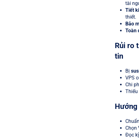
tài ng
Tiết k
thiết.
Bảo m
Toàn 
Rủi ro 
tin
Bị
sus
VPS ov
Chi ph
Thiếu 
Hướng 
Chuẩn 
Chọn 
Đọc kỹ