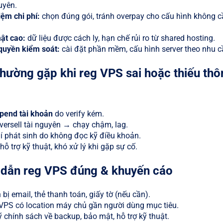
uyên.
iệm chi phí:
chọn đúng gói, tránh overpay cho cấu hình không c
ật cao:
dữ liệu được cách ly, hạn chế rủi ro từ shared hosting.
quyền kiểm soát:
cài đặt phần mềm, cấu hình server theo nhu c
thường gặp khi reg VPS sai hoặc thiếu thô
pend tài khoản
do verify kém.
ersell tài nguyên → chạy chậm, lag.
í phát sinh do không đọc kỹ điều khoản.
hỗ trợ kỹ thuật, khó xử lý khi gặp sự cố.
dẫn reg VPS đúng & khuyến cáo
bị email, thẻ thanh toán, giấy tờ (nếu cần).
VPS có location máy chủ gần người dùng mục tiêu.
 chính sách về backup, bảo mật, hỗ trợ kỹ thuật.