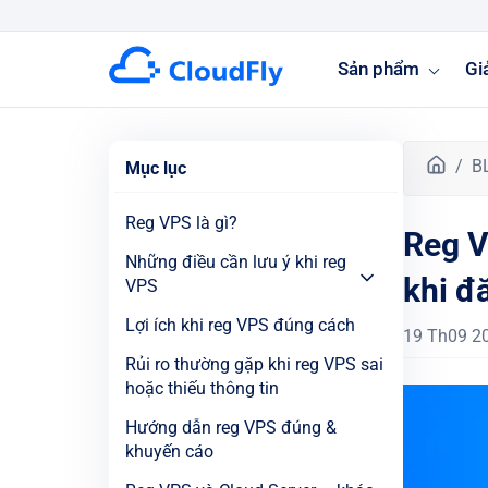
Sản phẩm
Gi
T
B
Mục lục
r
a
Reg VPS là gì?
Reg V
n
g
Những điều cần lưu ý khi reg
khi đ
c
VPS
h
Lợi ích khi reg VPS đúng cách
ủ
19 Th09 2
Rủi ro thường gặp khi reg VPS sai
hoặc thiếu thông tin
Hướng dẫn reg VPS đúng &
khuyến cáo