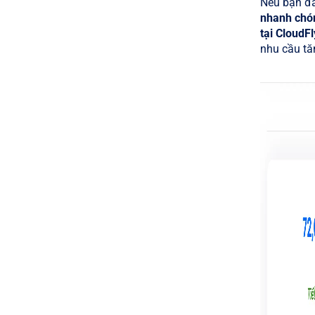
Nếu bạn đa
nhanh chón
tại CloudFl
nhu cầu tă