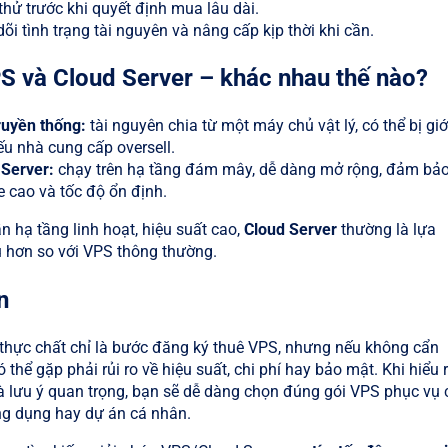
hử trước khi quyết định mua lâu dài.
õi tình trạng tài nguyên và nâng cấp kịp thời khi cần.
S và Cloud Server – khác nhau thế nào?
ruyền thống:
tài nguyên chia từ một máy chủ vật lý, có thể bị giớ
u nhà cung cấp oversell.
 Server:
chạy trên hạ tầng đám mây, dễ dàng mở rộng, đảm bả
 cao và tốc độ ổn định.
n hạ tầng linh hoạt, hiệu suất cao,
Cloud Server
thường là lựa
u hơn so với VPS thông thường.
n
thực chất chỉ là bước đăng ký thuê VPS, nhưng nếu không cẩn
 thể gặp phải rủi ro về hiệu suất, chi phí hay bảo mật. Khi hiểu 
và lưu ý quan trọng, bạn sẽ dễ dàng chọn đúng gói VPS phục vụ 
ng dụng hay dự án cá nhân.