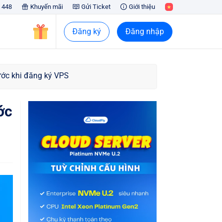
 448
Khuyến mãi
Gửi Ticket
Giới thiệu
Đăng ký
Đăng nhập
ước khi đăng ký VPS
ớc