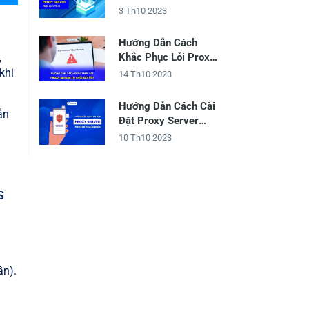
Máy Tính
3 Th10 2023
”
Hướng Dẫn Cách
,
Khắc Phục Lỗi Proxy
Server Từ Chối Kết
khi
14 Th10 2023
Nối
Hướng Dẫn Cách Cài
ẫn
Đặt Proxy Server
Trên Điện Thoại
10 Th10 2023
Android
S
ần).