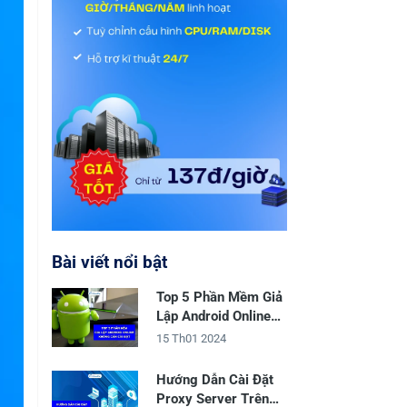
Bài viết nổi bật
Top 5 Phần Mềm Giả
Lập Android Online
Không Cần Cài Đặt
15 Th01 2024
Hướng Dẫn Cài Đặt
Proxy Server Trên