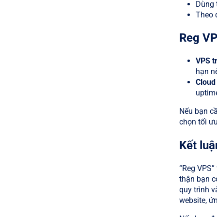
Dùng t
Theo d
Reg VP
VPS t
hạn nế
Cloud
uptime
Nếu bạn cầ
chọn tối ư
Kết luậ
“Reg VPS” 
thận bạn có
quy trình 
website, ứ