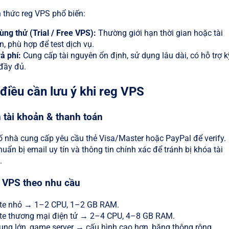
h thức reg VPS phổ biến:
ng thử (Trial / Free VPS):
Thường giới hạn thời gian hoặc tài
, phù hợp để test dịch vụ.
ả phí:
Cung cấp tài nguyên ổn định, sử dụng lâu dài, có hỗ trợ k
đầy đủ.
điều cần lưu ý khi reg VPS
 tài khoản & thanh toán
 nhà cung cấp yêu cầu thẻ Visa/Master hoặc PayPal để verify.
uẩn bị email uy tín và thông tin chính xác để tránh bị khóa tài
.
 VPS theo nhu cầu
te nhỏ → 1–2 CPU, 1–2 GB RAM.
te thương mại điện tử → 2–4 CPU, 4–8 GB RAM.
ụng lớn, game server → cấu hình cao hơn, băng thông rộng.