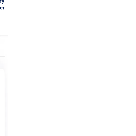
ify
er