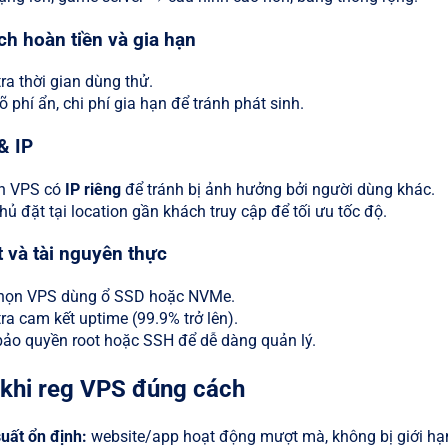
ch hoàn tiền và gia hạn
ra thời gian dùng thử.
 phí ẩn, chi phí gia hạn để tránh phát sinh.
& IP
ên VPS có
IP riêng
để tránh bị ảnh hưởng bởi người dùng khác.
ủ đặt tại location gần khách truy cập để tối ưu tốc độ.
t và tài nguyên thực
họn VPS dùng ổ SSD hoặc NVMe.
ra cam kết uptime (99.9% trở lên).
ảo quyền root hoặc SSH để dễ dàng quản lý.
 khi reg VPS đúng cách
uất ổn định:
website/app hoạt động mượt mà, không bị giới hạ