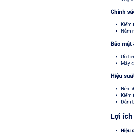
Chính sá
Kiểm t
Nắm rõ
Bảo mật 
Ưu ti
Máy ch
Hiệu suấ
Nên c
Kiểm t
Đảm b
Lợi ích
Hiệu s