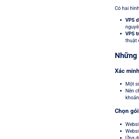
Có hai hìn
VPS dù
nguyên
VPS tr
thuật 
Những 
Xác minh
Một số
Nên ch
khoản
Chọn gói
Websi
Websi
Ứng d