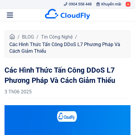
0904 558 448
Khuyến mãi
T
BLOG
Tin Công Nghệ
r
Các Hình Thức Tấn Công DDoS L7 Phương Pháp Và
a
Cách Giảm Thiểu
n
g
Các Hình Thức Tấn Công DDoS L7
c
h
Phương Pháp Và Cách Giảm Thiểu
ủ
3 Th06 2025