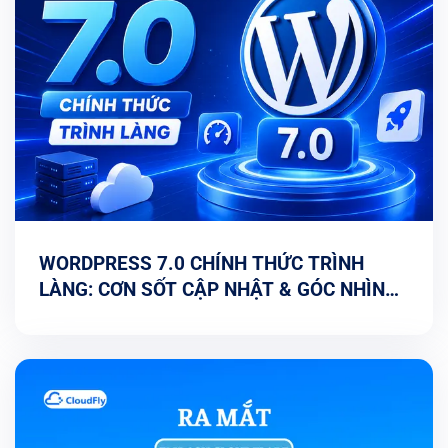
WORDPRESS 7.0 CHÍNH THỨC TRÌNH
LÀNG: CƠN SỐT CẬP NHẬT & GÓC NHÌN
TỐI ƯU TỪ CHUYÊN GIA