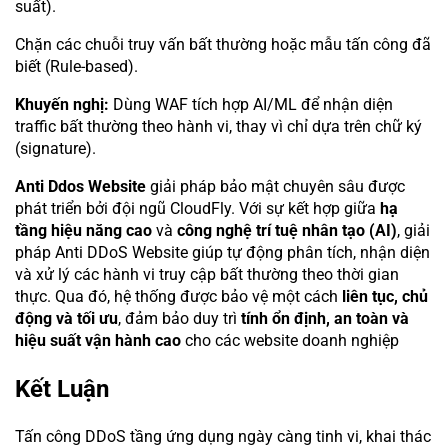
suất).
Chặn các chuỗi truy vấn bất thường hoặc mẫu tấn công đã
biết (Rule-based).
Khuyến nghị:
Dùng WAF tích hợp AI/ML để nhận diện
traffic bất thường theo hành vi, thay vì chỉ dựa trên chữ ký
(signature).
Anti Ddos Website
giải pháp bảo mật chuyên sâu được
phát triển bởi đội ngũ CloudFly. Với sự kết hợp giữa
hạ
tầng hiệu năng cao
và
công nghệ trí tuệ nhân tạo (AI)
, giải
pháp Anti DDoS Website giúp tự động phân tích, nhận diện
và xử lý các hành vi truy cập bất thường theo thời gian
thực. Qua đó, hệ thống được bảo vệ một cách
liên tục, chủ
động và tối ưu
, đảm bảo duy trì
tính ổn định, an toàn và
hiệu suất vận hành cao
cho các website doanh nghiệp
Kết Luận
Tấn công DDoS tầng ứng dụng ngày càng tinh vi, khai thác