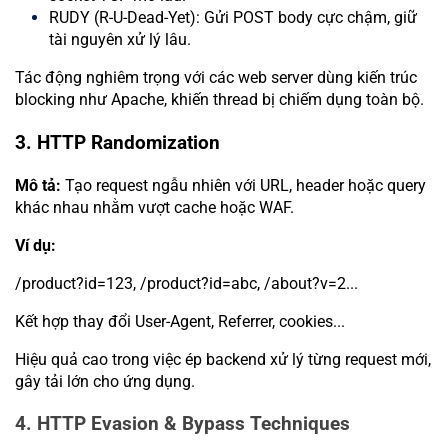
RUDY (R-U-Dead-Yet): Gửi POST body cực chậm, giữ
tài nguyên xử lý lâu.
Tác động nghiêm trọng với các web server dùng kiến trúc
blocking như Apache, khiến thread bị chiếm dụng toàn bộ.
3. HTTP Randomization
Mô tả:
Tạo request ngẫu nhiên với URL, header hoặc query
khác nhau nhằm vượt cache hoặc WAF.
Ví dụ:
/product?id=123, /product?id=abc, /about?v=2...
Kết hợp thay đổi User-Agent, Referrer, cookies...
Hiệu quả cao trong việc ép backend xử lý từng request mới,
gây tải lớn cho ứng dụng.
4. HTTP Evasion & Bypass Technique
s