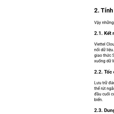
2. Tính
Vậy những 
2.1. Kết 
Viettel Clo
nối dữ liệu
giao thức 
xuống dữ l
2.2. Tốc 
Lưu trữ đá
thể rút ngắ
đầu cuối c
biển.
2.3. Dun