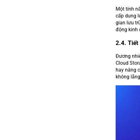
Một tính n
cấp dung l
gian lưu t
động kinh 
2.4. Tiết
Đương nhiên
Cloud Stora
hay nâng c
không lãng 