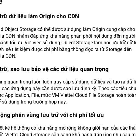
e
trữ dữ liệu làm Origin cho CDN
oud Object Storage có thể được sử dụng làm Origin cung cấp cho
dia CDN nhằm đáp ứng khả năng phân phối nội dung đến người
ch tối ưu. Với việc sử dụng Object Storage làm nơi lưu trữ dữ l
DN sẽ tiết kiệm được chi phí băng thông đọc ra từ Storage đến
dia CDN.
trữ, sao lưu bảo vệ các dữ liệu quan trọng
g quan trọng luôn luôn truy cập sử dụng dữ liệu và tạo ra dữ li
a các ứng dụng này cần được sao lưu định kỳ. Theo các tiêu ch
c Application, File, mức VM Viettel Cloud File Storage hoàn toà
 sử dụng trong trường hợp này.
ộng phân vùng lưu trữ với chi phí tối ưu
hiết kế hệ thống có khả năng mở rộng không giới hạn của các th
rữ. Viettel Cloud Storage sẵn sàng khả năng đáp ứng nhu cầu 