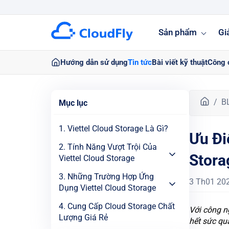
Sản phẩm
Gi
Hướng dẫn sử dụng
Tin tức
Bài viết kỹ thuật
Công 
T
B
Mục lục
r
a
1. Viettel Cloud Storage Là Gì?
Ưu Đi
n
g
2. Tính Năng Vượt Trội Của
Stora
c
Viettel Cloud Storage
h
3. Những Trường Hợp Ứng
ủ
3 Th01 20
Dụng Viettel Cloud Storage
4. Cung Cấp Cloud Storage Chất
Với công ng
Lượng Giá Rẻ
hết sức qu