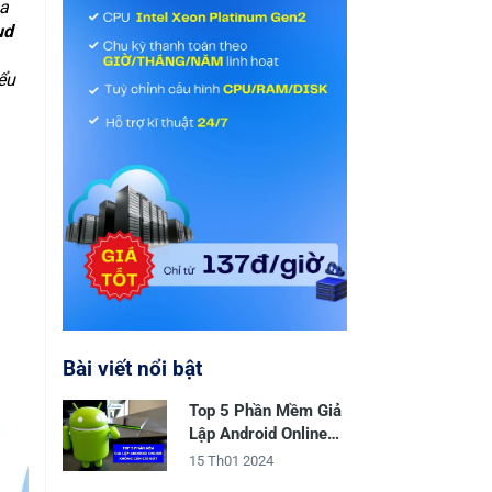
ủa
ud
ểu
Bài viết nổi bật
Top 5 Phần Mềm Giả
Lập Android Online
Không Cần Cài Đặt
15 Th01 2024