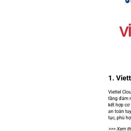
1. Viet
Viettel Clo
tầng đám mâ
kết hợp cơ
an toàn tuy
tục, phù h
>>> Xem t