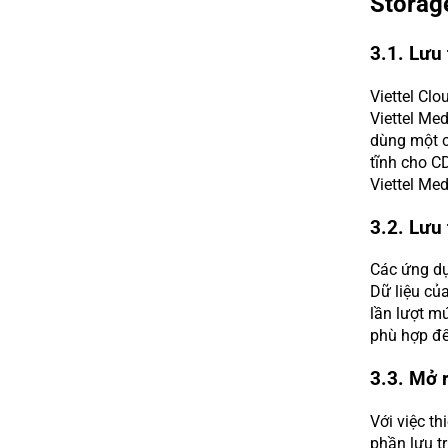
Storag
3.1. Lưu 
Viettel Cl
Viettel Me
dùng một cá
tĩnh cho C
Viettel Me
3.2. Lưu 
Các ứng dụn
Dữ liệu củ
lần lượt mứ
phù hợp để
3.3. Mở r
Với việc t
phần lưu t