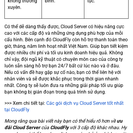
không thường
bình.
tục.
xuyên.
Có thể dễ dàng thấy được, Cloud Server có hiệu năng cực
cao với các cấp độ và những ứng dụng phù hợp của mỗi
cấu hình. Bên cạnh đó CloudFly còn hỗ trợ thanh toán theo
giờ, tháng, năm linh hoạt nhất Việt Nam. Giúp bạn tiết kiệm
được nhiều chi phí và tối ưu kinh doanh hiệu quả. Không
chỉ vậy, đội ngũ kỹ thuật có chuyên môn cao của công ty
luôn sẵn sàng hỗ trợ bạn 24/7 bất cứ lúc nào và ở đâu.
Nếu có vấn đề hay gặp sự cố nào, bạn có thể liên hệ với
nhân viên và sẽ được khắc phục trong thời gian nhanh
nhất. Công ty sẽ luôn đưa ra những giải pháp tối ưu giúp
bạn không bị gián đoạn trong quá trình sử dụng.
>>> Xem chi tiết tại:
Các gói dịch vụ Cloud Server tốt nhất
tại CloudFly
Mong rằng qua bài viết này bạn có thể hiểu rõ hơn về
ưu
đãi Cloud Server
của
CloudFly
với 3 cấp độ khác nhau. Hy