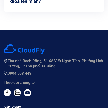
khóa tên miền?
Tòa nhà Bạch Đằng, 51 Xô Viết Nghệ Tĩnh, Phường Hoà
Cường, Thành phố Đà Nẵng
0904 558 448
Theo dõi chúng tôi
Sản Phẩm