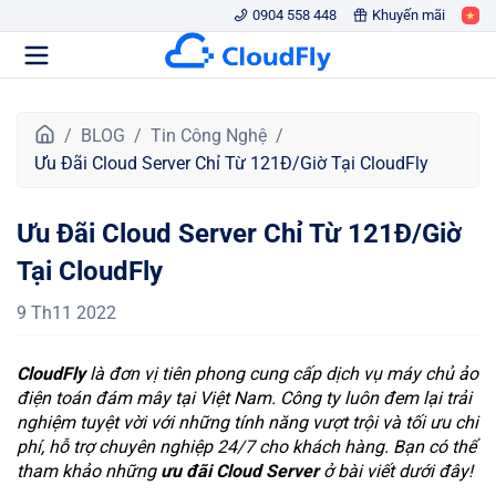
0904 558 448
Khuyến mãi
T
BLOG
Tin Công Nghệ
r
Ưu Đãi Cloud Server Chỉ Từ 121Đ/Giờ Tại CloudFly
a
n
Ưu Đãi Cloud Server Chỉ Từ 121Đ/Giờ
g
c
Tại CloudFly
h
ủ
9 Th11 2022
CloudFly
là đơn vị tiên phong cung cấp dịch vụ máy chủ ảo
điện toán đám mây tại Việt Nam. Công ty luôn đem lại trải
nghiệm tuyệt vời với những tính năng vượt trội và tối ưu chi
phí, hỗ trợ chuyên nghiệp 24/7 cho khách hàng. Bạn có thể
tham khảo những
ưu đãi Cloud Server
ở bài viết dưới đây!