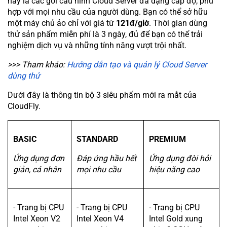
này là các gói cấu hình Cloud Server đa dạng cấp độ, phù
hợp với mọi nhu cầu của người dùng. Bạn có thể sở hữu
một máy chủ ảo chỉ với giá từ
121đ/giờ
. Thời gian dùng
thử sản phẩm miễn phí là 3 ngày, đủ để bạn có thể trải
nghiệm dịch vụ và những tính năng vượt trội nhất.
>>> Tham khảo:
Hướng dẫn tạo và quản lý Cloud Server
dùng thử
Dưới đây là thông tin bộ 3 siêu phẩm mới ra mắt của
CloudFly.
BASIC
STANDARD
PREMIUM
Ứng dụng đơn
Đáp ứng hầu hết
Ứng dụng đòi hỏi
giản, cá nhân
mọi nhu cầu
hiệu năng cao
- Trang bị CPU
- Trang bị CPU
- Trang bị CPU
Intel Xeon V2
Intel Xeon V4
Intel Gold xung