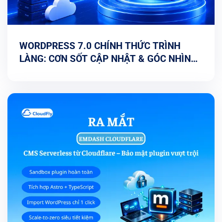
WORDPRESS 7.0 CHÍNH THỨC TRÌNH
LÀNG: CƠN SỐT CẬP NHẬT & GÓC NHÌN
TỐI ƯU TỪ CHUYÊN GIA