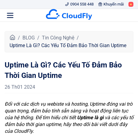
0904 558 448
Khuyến mãi
T
BLOG
Tin Công Nghệ
r
Uptime Là Gì? Các Yếu Tố Đảm Bảo Thời Gian Uptime
a
n
Uptime Là Gì? Các Yếu Tố Đảm Bảo
g
c
Thời Gian Uptime
h
ủ
26 Th01 2024
Đối với các dịch vụ webiste và hosting, Uptime đóng vai trò
quan trọng, đảm bảo tính sẵn sàng và hoạt động liên tục
của hệ thống. Để tìm hiểu chi tiết
Uptime là gì
và các yếu tố
đảm bảo thời gian uptime, hãy theo dõi bài viết dưới đây
của CloudFly.