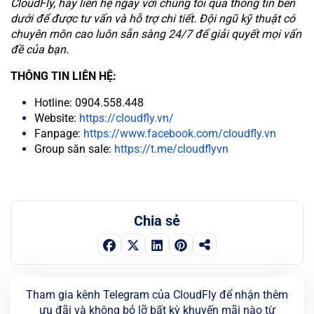
CloudFly, hãy liên hệ ngay với chúng tôi qua thông tin bên
dưới để được tư vấn và hỗ trợ chi tiết. Đội ngũ kỹ thuật có
chuyên môn cao luôn sẵn sàng 24/7 để giải quyết mọi vấn
đề của bạn.
THÔNG TIN LIÊN HỆ:
Hotline: 0904.558.448
Website:
https://cloudfly.vn/
Fanpage:
https://www.facebook.com/cloudfly.vn
Group săn sale:
https://t.me/cloudflyvn
Chia sẻ
Tham gia kênh Telegram của CloudFly để nhận thêm
ưu đãi và không bỏ lỡ bất kỳ khuyến mãi nào từ