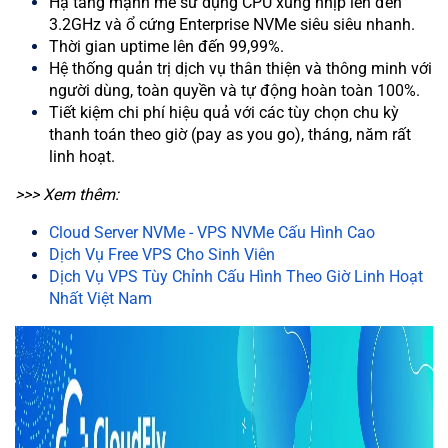
Hạ tầng mạnh mẽ sử dụng CPU xung nhịp lên đến
3.2GHz và ổ cứng Enterprise NVMe siêu siêu nhanh.
Thời gian uptime lên đến 99,99%.
Hệ thống quản trị dịch vụ thân thiện và thông minh với
người dùng, toàn quyền và tự động hoàn toàn 100%.
Tiết kiệm chi phí hiệu quả với các tùy chọn chu kỳ
thanh toán theo giờ (pay as you go), tháng, năm rất
linh hoạt.
>>> Xem thêm:
Cloud Server NVMe - VPS NVMe Cấu Hình Cao
Dịch Vụ Free VPS Cho Sinh Viên
Dịch Vụ VPS Tùy Chỉnh Cấu Hình Theo Giờ Linh Hoạt
Nhất Việt Nam