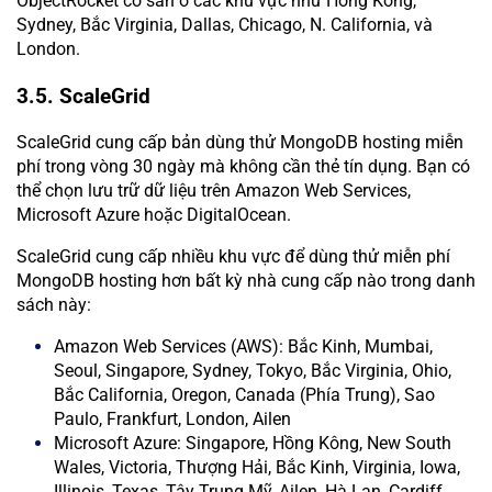
ObjectRocket có sẵn ở các khu vực như Hồng Kông,
Sydney, Bắc Virginia, Dallas, Chicago, N. California, và
London.
3.5. ScaleGrid
ScaleGrid cung cấp bản dùng thử MongoDB hosting miễn
phí trong vòng 30 ngày mà không cần thẻ tín dụng. Bạn có
thể chọn lưu trữ dữ liệu trên Amazon Web Services,
Microsoft Azure hoặc DigitalOcean.
ScaleGrid cung cấp nhiều khu vực để dùng thử miễn phí
MongoDB hosting hơn bất kỳ nhà cung cấp nào trong danh
sách này:
Amazon Web Services (AWS): Bắc Kinh, Mumbai,
Seoul, Singapore, Sydney, Tokyo, Bắc Virginia, Ohio,
Bắc California, Oregon, Canada (Phía Trung), Sao
Paulo, Frankfurt, London, Ailen
Microsoft Azure: Singapore, Hồng Kông, New South
Wales, Victoria, Thượng Hải, Bắc Kinh, Virginia, Iowa,
Illinois, Texas, Tây Trung Mỹ, Ailen, Hà Lan, Cardiff,