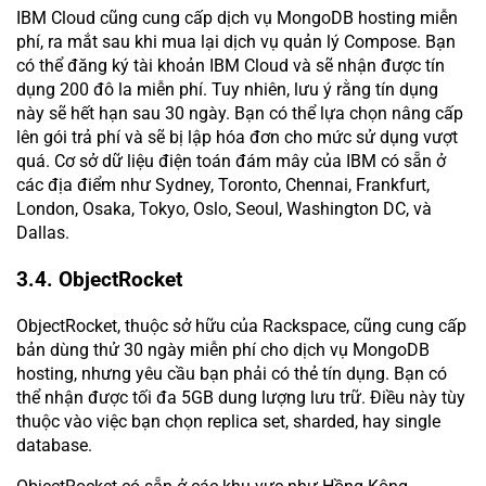
IBM Cloud cũng cung cấp dịch vụ MongoDB hosting miễn
phí, ra mắt sau khi mua lại dịch vụ quản lý Compose. Bạn
có thể đăng ký tài khoản IBM Cloud và sẽ nhận được tín
dụng 200 đô la miễn phí. Tuy nhiên, lưu ý rằng tín dụng
này sẽ hết hạn sau 30 ngày. Bạn có thể lựa chọn nâng cấp
lên gói trả phí và sẽ bị lập hóa đơn cho mức sử dụng vượt
quá. Cơ sở dữ liệu điện toán đám mây của IBM có sẵn ở
các địa điểm như Sydney, Toronto, Chennai, Frankfurt,
London, Osaka, Tokyo, Oslo, Seoul, Washington DC, và
Dallas.
3.4. ObjectRocket
ObjectRocket, thuộc sở hữu của Rackspace, cũng cung cấp
bản dùng thử 30 ngày miễn phí cho dịch vụ MongoDB
hosting, nhưng yêu cầu bạn phải có thẻ tín dụng. Bạn có
thể nhận được tối đa 5GB dung lượng lưu trữ. Điều này tùy
thuộc vào việc bạn chọn replica set, sharded, hay single
database.