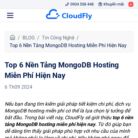
0904 558 448
Khuyến mãi
T
BLOG
Tin Công Nghệ
r
Top 6 Nền Tảng MongoDB Hosting Miễn Phí Hiện Nay
a
n
Top 6 Nền Tảng MongoDB Hosting
g
c
Miễn Phí Hiện Nay
h
ủ
6 Th09 2024
Nếu bạn đang tìm kiếm giải pháp tiết kiệm chi phí, dịch vụ
MongoDB hosting miễn phí có thể là lựa chọn lý tưởng để
bắt đầu. Trong bài viết này, CloudFly sẽ giới thiệu
top 6 nền
tảng MongoDB hosting miễn phí hiện nay
. Từ đó giúp bạn
dễ dàng tìm thấy giải pháp phù hợp với nhu cầu của mình
mà không phải lo lắng về chi phí. Hãy khám phá ngay để