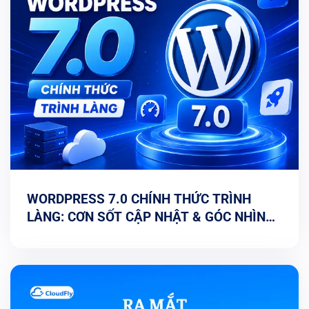
WORDPRESS 7.0 CHÍNH THỨC TRÌNH
LÀNG: CƠN SỐT CẬP NHẬT & GÓC NHÌN
TỐI ƯU TỪ CHUYÊN GIA