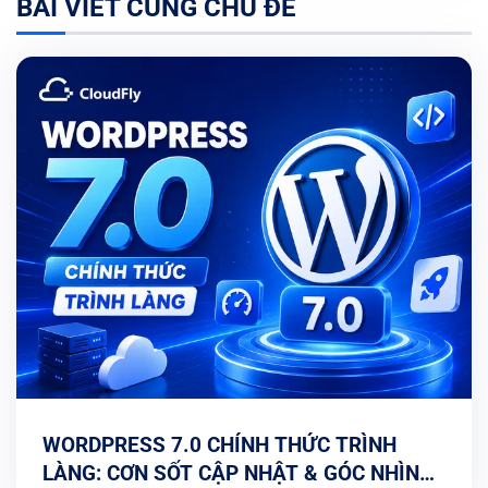
BÀI VIẾT CÙNG CHỦ ĐỀ
WORDPRESS 7.0 CHÍNH THỨC TRÌNH
LÀNG: CƠN SỐT CẬP NHẬT & GÓC NHÌN