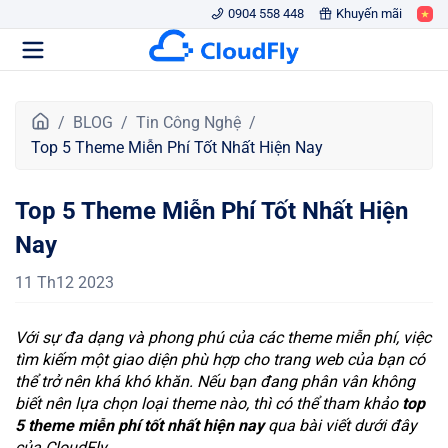
0904 558 448
Khuyến mãi
T
BLOG
Tin Công Nghệ
r
Top 5 Theme Miễn Phí Tốt Nhất Hiện Nay
a
n
Top 5 Theme Miễn Phí Tốt Nhất Hiện
g
c
Nay
h
ủ
11 Th12 2023
Với sự đa dạng và phong phú của các theme miễn phí, việc
tìm kiếm một giao diện phù hợp cho trang web của bạn có
thể trở nên khá khó khăn. Nếu bạn đang phân vân không
biết nên lựa chọn loại theme nào, thì có thể tham khảo
top
5 theme miễn phí tốt nhất hiện nay
qua bài viết dưới đây
của CloudFly.