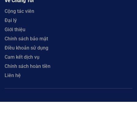
Về Chúng Tôi
Cộng tác viên
Đại lý
Giới thiệu
Chính sách bảo mật
Điều khoản sử dụng
Cam kết dịch vụ
Chính sách hoàn tiền
Liên hệ
Copyright © 2023 CloudFly. Công Ty Cổ Phần CloudFly - Số 51 Xô Viết Nghệ Tĩnh, Phường
Hòa Cường, Thành phố Đà Nẵng. Đại Diện: Ông Lưu Văn Vương. Mã số thuế 0402035884 cấp
tại Phòng đăng ký kinh doanh Sở Kế hoạch và Đầu tư Thành phố Đà Nẵng