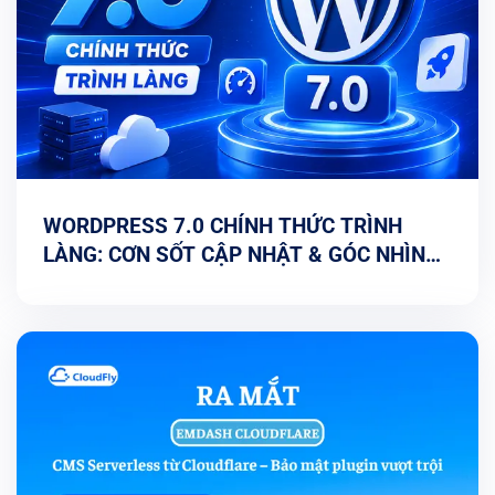
WORDPRESS 7.0 CHÍNH THỨC TRÌNH
LÀNG: CƠN SỐT CẬP NHẬT & GÓC NHÌN
TỐI ƯU TỪ CHUYÊN GIA