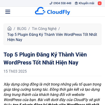
0904 558 448
Khuyến mãi
T
BLOG
Tin Công Nghệ
r
Top 5 Plugin Đăng Ký Thành Viên WordPress Tốt Nhất
a
Hiện Nay
n
g
Top 5 Plugin Đăng Ký Thành Viên
c
h
WordPress Tốt Nhất Hiện Nay
ủ
15 Th03 2025
Xây dựng cộng đồng là một trong những yếu tố quan trọng
giúp tăng cường tương tác. Đồng thời gắn kết và tạo dựng
lòng trung thành của khách hàng đối với website
WordPress của bạn. Bài viết dưới đây của CloudFly sẽ giới
thiệu
top 5 plugin đăng ký thành viên WordPress tốt nhất