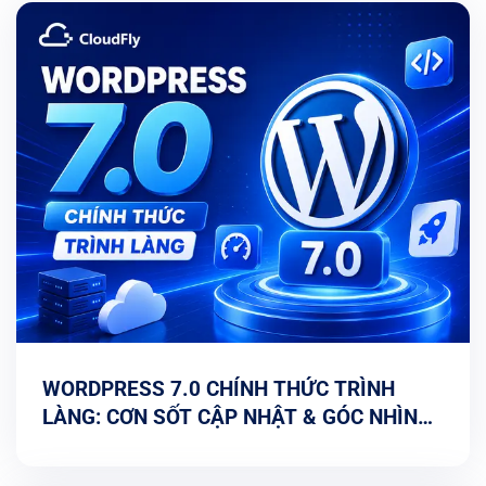
WORDPRESS 7.0 CHÍNH THỨC TRÌNH
LÀNG: CƠN SỐT CẬP NHẬT & GÓC NHÌN
TỐI ƯU TỪ CHUYÊN GIA