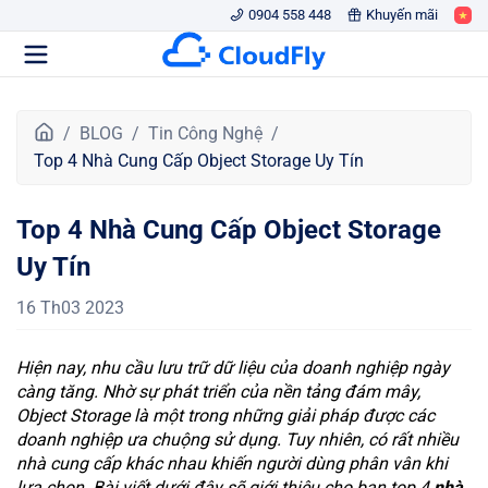
0904 558 448
Khuyến mãi
T
BLOG
Tin Công Nghệ
r
Top 4 Nhà Cung Cấp Object Storage Uy Tín
a
n
Top 4 Nhà Cung Cấp Object Storage
g
c
Uy Tín
h
ủ
16 Th03 2023
Hiện nay, nhu cầu lưu trữ dữ liệu của doanh nghiệp ngày
càng tăng. Nhờ sự phát triển của nền tảng đám mây,
Object Storage là một trong những giải pháp được các
doanh nghiệp ưa chuộng sử dụng. Tuy nhiên, có rất nhiều
nhà cung cấp khác nhau khiến người dùng phân vân khi
lựa chọn. Bài viết dưới đây sẽ giới thiệu cho bạn top 4
nhà