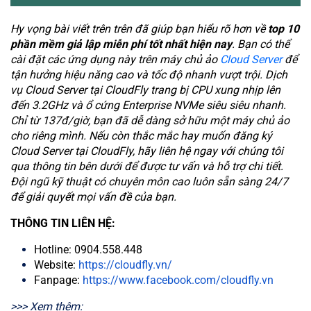
Hy vọng bài viết trên trên đã giúp bạn hiểu rõ hơn về
top 10
phần mềm giả lập miễn phí tốt nhất hiện nay
. Bạn có thể
cài đặt các ứng dụng này trên máy chủ ảo
Cloud Server
để
tận hưởng hiệu năng cao và tốc độ nhanh vượt trội. Dịch
vụ Cloud Server tại CloudFly trang bị CPU xung nhịp lên
đến 3.2GHz và ổ cứng Enterprise NVMe siêu siêu nhanh.
Chỉ từ 137đ/giờ, bạn đã dễ dàng sở hữu một máy chủ ảo
cho riêng mình. Nếu còn thắc mắc hay muốn đăng ký
Cloud Server tại CloudFly, hãy liên hệ ngay với chúng tôi
qua thông tin bên dưới để được tư vấn và hỗ trợ chi tiết.
Đội ngũ kỹ thuật có chuyên môn cao luôn sẵn sàng 24/7
để giải quyết mọi vấn đề của bạn.
THÔNG TIN LIÊN HỆ:
Hotline: 0904.558.448
Website:
https://cloudfly.vn/
Fanpage:
https://www.facebook.com/cloudfly.vn
>>> Xem thêm: