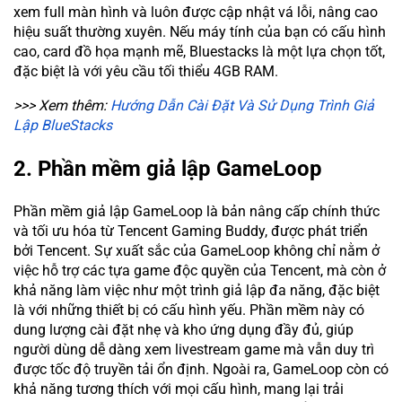
xem full màn hình và luôn được cập nhật vá lỗi, nâng cao
hiệu suất thường xuyên. Nếu máy tính của bạn có cấu hình
cao, card đồ họa mạnh mẽ, Bluestacks là một lựa chọn tốt,
đặc biệt là với yêu cầu tối thiểu 4GB RAM.
>>> Xem thêm:
Hướng Dẫn Cài Đặt Và Sử Dụng Trình Giả
Lập BlueStacks
2. Phần mềm giả lập GameLoop
Phần mềm giả lập GameLoop là bản nâng cấp chính thức
và tối ưu hóa từ Tencent Gaming Buddy, được phát triển
bởi Tencent. Sự xuất sắc của GameLoop không chỉ nằm ở
việc hỗ trợ các tựa game độc quyền của Tencent, mà còn ở
khả năng làm việc như một trình giả lập đa năng, đặc biệt
là với những thiết bị có cấu hình yếu. Phần mềm này có
dung lượng cài đặt nhẹ và kho ứng dụng đầy đủ, giúp
người dùng dễ dàng xem livestream game mà vẫn duy trì
được tốc độ truyền tải ổn định. Ngoài ra, GameLoop còn có
khả năng tương thích với mọi cấu hình, mang lại trải