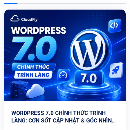
WORDPRESS 7.0 CHÍNH THỨC TRÌNH
LÀNG: CƠN SỐT CẬP NHẬT & GÓC NHÌN
TỐI ƯU TỪ CHUYÊN GIA