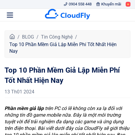
0904 558 448
Khuyến mãi
T
BLOG
Tin Công Nghệ
r
Top 10 Phần Mềm Giả Lập Miễn Phí Tốt Nhất Hiện
a
Nay
n
g
Top 10 Phần Mềm Giả Lập Miễn Phí
c
h
Tốt Nhất Hiện Nay
ủ
13 Th01 2024
Phần mềm giả lập
trên PC có lẽ không còn xa lạ đối với
những tín đồ game mobile nữa. Đây là một môi trường
tuyệt vời để trải nghiệm đa dạng các game và ứng dụng
trên điện thoại. Bài viết dưới đây của CloudFly sẽ giới thiệu
top 10 phần mềm giả lập miễn phí tốt nhất hiện nay. Bạn