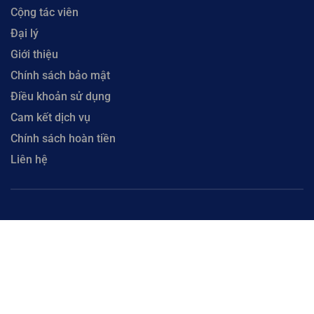
Cộng tác viên
Đại lý
Giới thiệu
Chính sách bảo mật
Điều khoản sử dụng
Cam kết dịch vụ
Chính sách hoàn tiền
Liên hệ
Copyright © 2023 CloudFly. Công Ty Cổ Phần CloudFly - Số 51 Xô Viết Nghệ Tĩnh, Phường
Hòa Cường, Thành phố Đà Nẵng. Đại Diện: Ông Lưu Văn Vương. Mã số thuế 0402035884 cấp
tại Phòng đăng ký kinh doanh Sở Kế hoạch và Đầu tư Thành phố Đà Nẵng