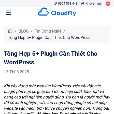
0904 558 448
Khuyến mãi
T
BLOG
Tin Công Nghệ
r
Tổng Hợp 5+ Plugin Cần Thiết Cho WordPress
a
n
Tổng Hợp 5+ Plugin Cần Thiết Cho
g
c
WordPress
h
ủ
13 Th03 2025
Khi xây dựng một website WordPress, việc cài đặt các
plugin phù hợp sẽ giúp bạn tối ưu hiệu suất, bảo mật và
nâng cao trải nghiệm người dùng. Dù bạn là người mới hay
đã có kinh nghiệm, việc lựa chọn đúng plugin có thể giúp
website vận hành trơn tru và chuyên nghiệp hơn. Trong bài
viết này, CloudFly đã
tổng hợp 5+ plugin cần thiết cho