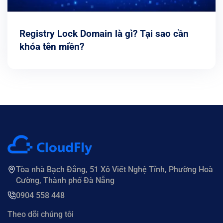
Registry Lock Domain là gì? Tại sao cần
khóa tên miền?
Tòa nhà Bạch Đằng, 51 Xô Viết Nghệ Tĩnh, Phường Hoà
Cường, Thành phố Đà Nẵng
0904 558 448
Theo dõi chúng tôi