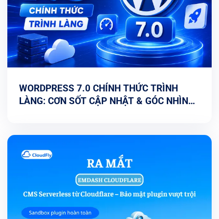
WORDPRESS 7.0 CHÍNH THỨC TRÌNH
LÀNG: CƠN SỐT CẬP NHẬT & GÓC NHÌN
TỐI ƯU TỪ CHUYÊN GIA