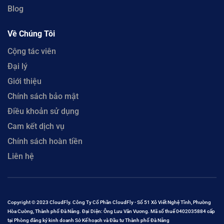
Blog
Về Chúng Tôi
Cộng tác viên
Đại lý
Giới thiệu
Chính sách bảo mật
Điều khoản sử dụng
Cam kết dịch vụ
Chính sách hoàn tiền
Liên hệ
Copyright © 2023 CloudFly. Công Ty Cổ Phần CloudFly - Số 51 Xô Viết Nghệ Tĩnh, Phường
Hòa Cường, Thành phố Đà Nẵng. Đại Diện: Ông Lưu Văn Vương. Mã số thuế 0402035884 cấp
tại Phòng đăng ký kinh doanh Sở Kế hoạch và Đầu tư Thành phố Đà Nẵng