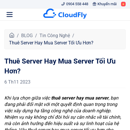
0904 558 448
Khuyến mãi
T
BLOG
Tin Công Nghệ
r
Thuê Server Hay Mua Server Tối Ưu Hơn?
a
n
Thuê Server Hay Mua Server Tối Ưu
g
c
Hơn?
h
ủ
6 Th11 2023
Khi lựa chọn giữa việc
thuê server hay mua server
, bạn
đang phải đối mặt với một quyết định quan trọng trong
việc xây dựng hạ tầng công nghệ của doanh nghiệp.
Nhiệm vụ này không chỉ đòi hỏi sự cân nhắc về tài chính,
mà còn ảnh hưởng đến hiệu suất và sự linh hoạt của hệ
thống. Vậy thuê server hay mua server tối ưu hơn cho