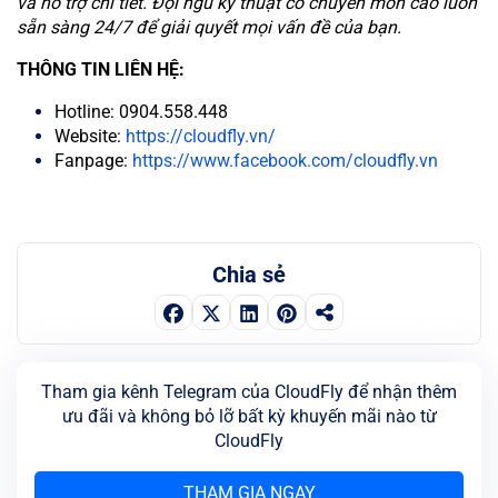
và hỗ trợ chi tiết. Đội ngũ kỹ thuật có chuyên môn cao luôn
sẵn sàng 24/7 để giải quyết mọi vấn đề của bạn.
THÔNG TIN LIÊN HỆ:
Hotline: 0904.558.448
Website:
https://cloudfly.vn/
Fanpage:
https://www.facebook.com/cloudfly.vn
Chia sẻ
Tham gia kênh Telegram của CloudFly để nhận thêm
ưu đãi và không bỏ lỡ bất kỳ khuyến mãi nào từ
CloudFly
THAM GIA NGAY