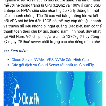
nghiệm tuyệt vời nhất cho mỗi người dùng. Hạ tầng mạnh
mẽ với hệ thống trang bị CPU 3.2Ghz và 100% ổ cứng SSD
Enterprise NVMe siêu siêu nhanh giúp xử lý thông tin một
cách nhanh chóng. Tốc độ cao với băng thông lớn và kết
nối VPC nội bộ lên đến 10GB có thể truy cập dữ liệu nhanh
và truyền dữ liệu không bị ngắt quãng. Đặc biệt, bạn có thể
thanh toán theo chu kỳ giờ, tháng, năm linh hoạt, duy nhất
tại Việt Nam. Với chi phí cực rẻ chỉ từ 137đ/giờ, hãy đăng
ký ngay để thuê server chất lượng cao cho riêng mình nhé.
>>> Xem thêm:
Cloud Server NVMe - VPS NVMe Cấu Hình Cao
Các gói dịch vụ Cloud Server tốt nhất tại CloudFly