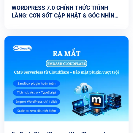
WORDPRESS 7.0 CHÍNH THỨC TRÌNH
LÀNG: CƠN SỐT CẬP NHẬT & GÓC NHÌN
TỐI ƯU TỪ CHUYÊN GIA