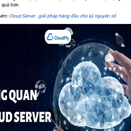
 quả hơn.
hêm:
Cloud Server - giải pháp hàng đầu cho kỷ nguyên số