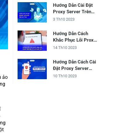
Hướng Dẫn Cài Đặt
Proxy Server Trên
Máy Tính
3 Th10 2023
Hướng Dẫn Cách
Khắc Phục Lỗi Proxy
Server Từ Chối Kết
14 Th10 2023
Nối
Hướng Dẫn Cách Cài
Đặt Proxy Server
Trên Điện Thoại
10 Th10 2023
ủ ảo
Android
ằng
ỉ
o
ông
ột