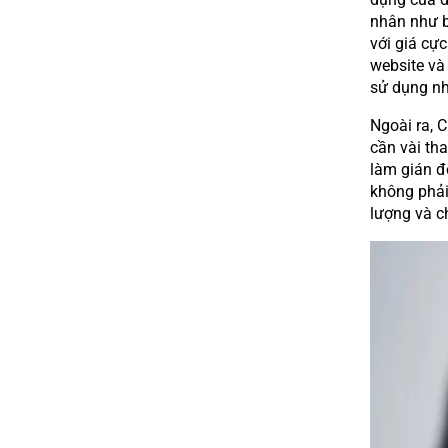
nhân như b
với giá cự
website và
sử dụng nhi
Ngoài ra, C
cần vài th
làm gián đ
không phải
lượng và c