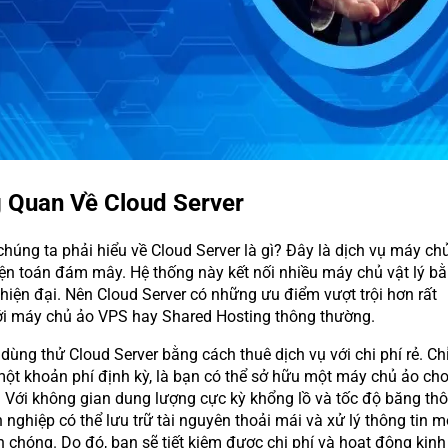
g Quan Về Cloud Server
chúng ta phải hiểu về Cloud Server là gì? Đây là dịch vụ máy ch
ện toán đám mây. Hệ thống này kết nối nhiều máy chủ vật lý b
hiện đại. Nên Cloud Server có những ưu điểm vượt trội hơn rất
ới máy chủ ảo VPS hay Shared Hosting thông thường.
dùng thử Cloud Server bằng cách thuê dịch vụ với chi phí rẻ. Ch
một khoản phí định kỳ, là bạn có thể sở hữu một máy chủ ảo ch
. Với không gian dung lượng cực kỳ khổng lồ và tốc độ băng th
nghiệp có thể lưu trữ tài nguyên thoải mái và xử lý thông tin m
 chóng. Do đó, bạn sẽ tiết kiệm được chi phí và hoạt động kinh