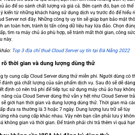
ủ ảo để so sánh chất lượng và giá cả. Bên cạnh đó, bạn có thể
ý kiến từ những khách hàng sử dụng dịch vụ trước đó để hiểu r
ud Server nơi đây. Những công ty uy tín sẽ giúp bạn bảo mật th
ch an toàn hơn, tránh bị tấn công dữ liệu hay lừa đảo. Chọn đún
ấp, tìm ra máy chủ ảo phù hợp, sẽ tránh mất thời gian, công sức
u này.
khảo:
Top 3 địa chỉ thuê Cloud Server uy tín tại Đà Nẵng 2022
 rõ thời gian và dung lượng dùng thử
g ty cung cấp Cloud Server dùng thử miễn phí. Người dùng có t
 đánh giá chất lượng của sản phẩm dịch vụ. Sau đó sẽ dễ dàn
ết định có nên trả phí để tiếp tục sử dụng máy chủ ảo hay khôn
 năng của Cloud Server dùng thử vẫn y hệt như Cloud Server trả
 sẽ giới hạn thời gian và dung lượng dùng thử. Thời gian mà cá
ấp đưa ra thường là 3 hoặc 7 ngày. Dung lượng lưu trữ sẽ tùy
từng nhà cung cấp khác nhau. Vậy nên bạn cần phải lưu ý khôn
á không gian và thời gian. Để tránh phải chi trả thêm vì quá hạ