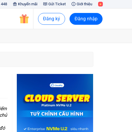
 448
Khuyến mãi
Gửi Ticket
Giới thiệu
Đăng ký
Đăng nhập
iếm
 chủ
 đó