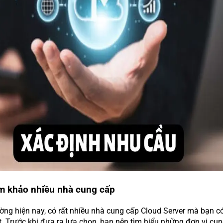
m khảo nhiều nhà cung cấp
rường hiện nay, có rất nhiều nhà cung cấp Cloud Server mà bạn c
t. Trước khi đưa ra lựa chọn, bạn nên tìm hiểu những đơn vị cu