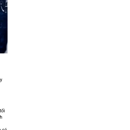
ây
tối
nh
h cá