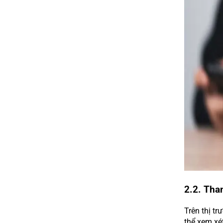
2.2. Tha
Trên thị t
thể xem xé