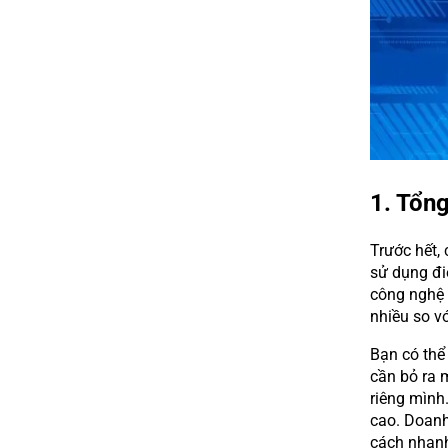
1. Tổn
Trước hết, 
sử dụng đi
công nghệ 
nhiều so v
Bạn có thể 
cần bỏ ra 
riêng mình
cao. Doanh 
cách nhanh