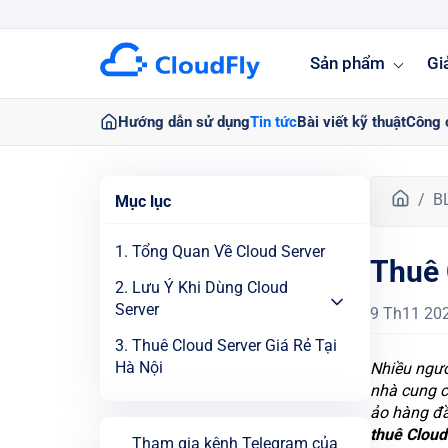
Sản phẩm
Gi
Hướng dẫn sử dụng
Tin tức
Bài viết kỹ thuật
Công 
T
B
Mục lục
r
a
1. Tổng Quan Về Cloud Server
Thuê 
n
g
2. Lưu Ý Khi Dùng Cloud
c
Server
9 Th11 20
h
3. Thuê Cloud Server Giá Rẻ Tại
ủ
Hà Nội
Nhiều ngườ
nhà cung c
ảo hàng đầ
thuê Cloud 
Tham gia kênh Telegram của