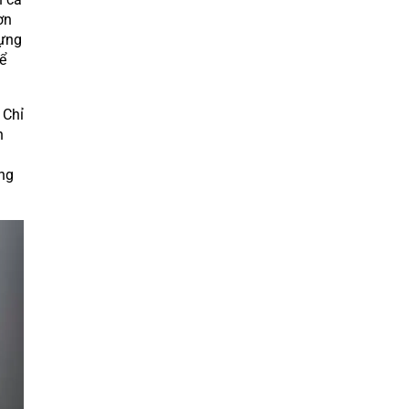
ơn
dựng
ể
 Chỉ
n
ung