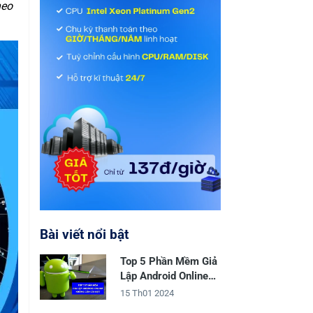
eo
Bài viết nổi bật
Top 5 Phần Mềm Giả
Lập Android Online
Không Cần Cài Đặt
15 Th01 2024