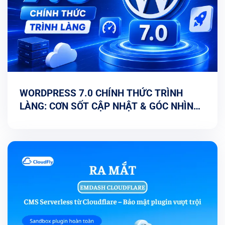
WORDPRESS 7.0 CHÍNH THỨC TRÌNH
LÀNG: CƠN SỐT CẬP NHẬT & GÓC NHÌN
TỐI ƯU TỪ CHUYÊN GIA