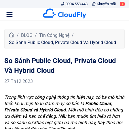
0904 558 448
Khuyến mãi
T
BLOG
Tin Công Nghệ
r
So Sánh Public Cloud, Private Cloud Và Hybrid Cloud
a
n
So Sánh Public Cloud, Private Cloud
g
c
Và Hybrid Cloud
h
ủ
27 Th12 2023
Trong lĩnh vực công nghệ thông tin hiện nay, có ba mô hình
triển khai điện toán đám mây cơ bản là
Public Cloud,
Private Cloud và Hybrid Cloud
. Mỗi mô hình đều có những
ưu điểm và hạn chế riêng. Nếu bạn muốn tìm hiểu rõ hơn
và so sánh sự khác biệt giữa ba mô hình này, hãy theo dõi
bài viết dưới đây của CloudFly nhé.