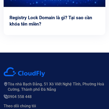
Registry Lock Domain là gì? Tại sao cần
khóa tên miền?
Tòa nhà Bạch Đằng, 51 Xô Viết Nghệ Tĩnh, Phường Hoà
Cường, Thành phố Đà Nẵng
0904 558 448
Theo dõi chúng tôi