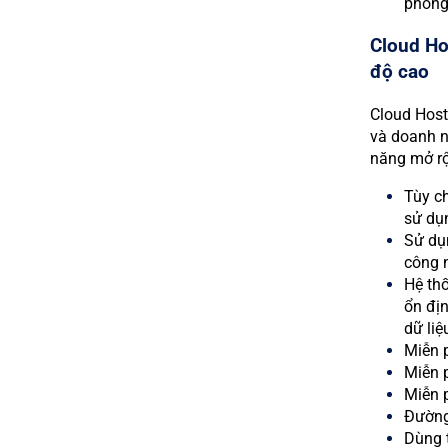
phòng 
Cloud Hos
độ cao
Cloud Host
và doanh n
năng mở rộ
Tùy c
sử dụ
Sử dụn
công n
Hệ th
ổn địn
dữ li
Miễn p
Miễn p
Miễn 
Đường
Dùng t