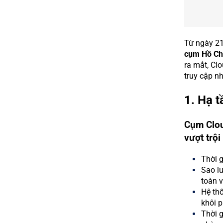
Từ ngày 21
cụm Hồ Ch
ra mắt, Cl
truy cập nh
1. Hạ t
Cụm Clou
vượt trội
Thời g
Sao l
toàn v
Hệ th
khôi p
Thời 