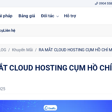
0904 558
ải pháp
Bảng giá
Đối tác
Hỗ trợ
cụ
Liên hệ
LOG
Khuyến Mãi
RA MẮT CLOUD HOSTING CỤM HỒ CHÍ M
ẮT CLOUD HOSTING CỤM HỒ CHÍ
025