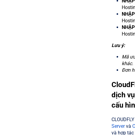
NHẬP
Hostin
NHẬP
Hostin
NHẬP
Hostin
Lưu ý:
Mã ưu
khác.
Đơn h
CloudFl
dịch vụ
cấu hì
CLOUDFLY t
Server
và
C
và hợp tác