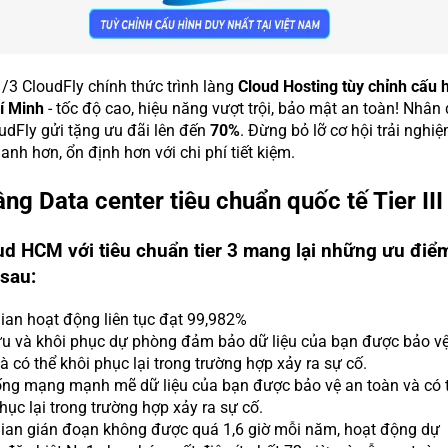
/3 CloudFly chính thức trình làng
Cloud Hosting tùy chỉnh cấu 
í Minh
- tốc độ cao, hiệu năng vượt trội, bảo mật an toàn! Nhân 
oudFly gửi tặng ưu đãi lên đến
70%
. Đừng bỏ lỡ cơ hội trải nghi
anh hơn, ổn định hơn với chi phí tiết kiệm.
ầng Data center tiêu chuẩn quốc tế Tier III
d HCM với tiêu chuẩn tier 3 mang lại những ưu điể
 sau:
ian hoạt động liên tục đạt 99,982%
ưu và khôi phục dự phòng đảm bảo dữ liệu của bạn được bảo v
à có thể khôi phục lại trong trường hợp xảy ra sự cố.
ống mạng mạnh mẽ dữ liệu của bạn được bảo vệ an toàn và có 
hục lại trong trường hợp xảy ra sự cố.
gian gián đoạn không được quá 1,6 giờ mỗi năm, hoạt động dự