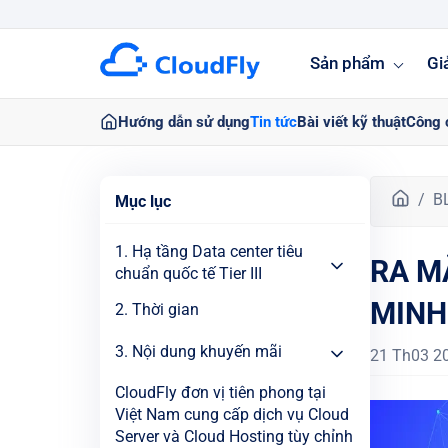
Sản phẩm
Gi
Hướng dẫn sử dụng
Tin tức
Bài viết kỹ thuật
Công 
T
B
Mục lục
r
a
1. Hạ tầng Data center tiêu
RA M
n
chuẩn quốc tế Tier III
g
MINH
c
2. Thời gian
h
3. Nội dung khuyến mãi
ủ
21 Th03 2
CloudFly đơn vị tiên phong tại
Việt Nam cung cấp dịch vụ Cloud
Server và Cloud Hosting tùy chỉnh