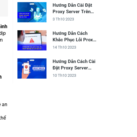
Hướng Dẫn Cài Đặt
Proxy Server Trên
Máy Tính
3 Th10 2023
hình
dịp
Hướng Dẫn Cách
ệm
Khắc Phục Lỗi Proxy
Server Từ Chối Kết
14 Th10 2023
Nối
Hướng Dẫn Cách Cài
Đặt Proxy Server
Trên Điện Thoại
10 Th10 2023
m
Android
ệ an
thể