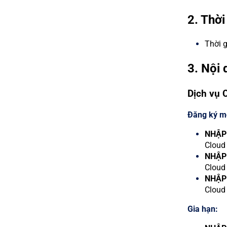
2. Thời
Thời g
3. Nội
Dịch vụ 
Đăng ký m
NHẬP
Cloud 
NHẬP
Cloud 
NHẬP
Cloud 
Gia hạn: