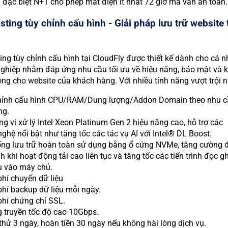
đặc biệt N+1 cho phép mất điện ít nhất 72 giờ mà vẫn an toàn.
ting tùy chỉnh cấu hình - Giải pháp lưu trữ website 
ing tùy chỉnh cấu hình tại CloudFly được thiết kế dành cho cá 
ghiệp nhằm đáp ứng nhu cầu tối ưu về hiệu năng, bảo mật và 
ng cho website của khách hàng. Với nhiều tính năng vượt trội n
hỉnh cấu hình CPU/RAM/Dung lượng/Addon Domain theo nhu c
ng.
g vi xử lý Intel Xeon Platinum Gen 2 hiệu năng cao, hỗ trợ các
ghệ nổi bật như tăng tốc các tác vụ AI với Intel® DL Boost.
ống lưu trữ hoàn toàn sử dụng bằng ổ cứng NVMe, tăng cường 
h khi hoạt động tải cao liên tục và tăng tốc các tiến trình đọc gh
ệu vào máy chủ.
hí chuyển dữ liệu
hí backup dữ liệu mỗi ngày.
phí chứng chỉ SSL.
 truyền tốc độ cao 10Gbps.
hử 3 ngày, hoàn tiền 30 ngày nếu không hài lòng dịch vụ.