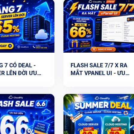
 7 CÓ DEAL -
FLASH SALE 7/7 X RA
R LÊN ĐỜI ƯU
MẮT VPANEL UI - ƯU
5%
ĐÃI CLOUD ĐẾN 66%