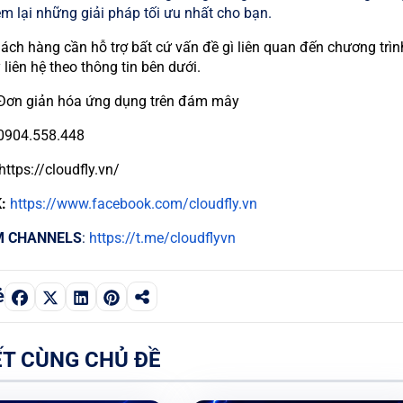
m lại những giải pháp tối ưu nhất cho bạn.
ách hàng cần hỗ trợ bất cứ vấn đề gì liên quan đến chương trìn
 liên hệ theo thông tin bên dưới.
 Đơn giản hóa ứng dụng trên đám mây
904.558.448
https://cloudfly.vn/
:
https://www.facebook.com/cloudfly.vn
M CHANNELS
:
https://t.me/cloudflyvn
ẻ
ẾT CÙNG CHỦ ĐỀ