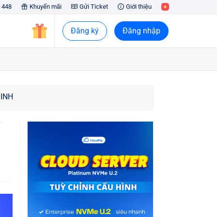
 448
Khuyến mãi
Gửi Ticket
Giới thiệu
Đăng ký
Đăng nhập
INH