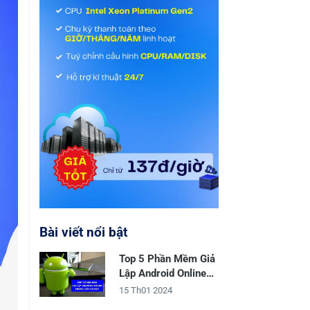
Bài viết nổi bật
Top 5 Phần Mềm Giả
Lập Android Online
Không Cần Cài Đặt
15 Th01 2024