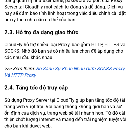
trang quản trị như username, password và port của Proxy
Server tại CloudFly một cách tự động và dễ dàng. Dịch vụ
này sẽ đảm bảo tính linh hoạt trong việc điều chỉnh cài đặt
proxy theo nhu cầu cụ thể của bạn.
2.3. Hỗ trợ đa dạng giao thức
CloudFly hỗ trợ nhiều loại Proxy, bao gồm HTTP, HTTPS và
SOCKS. Nhờ đó bạn sẽ có nhiều lựa chọn để áp dụng cho
các nhu cầu khác nhau.
>>> Xem thêm:
So Sánh Sự Khác Nhau Giữa SOCKS Proxy
Và HTTP Proxy
2.4. Tăng tốc độ truy cập
Sử dụng Proxy Server tại CloudFly giúp bạn tăng tốc độ tải
trang web vượt trội. Với băng thông không giới hạn và sự
ổn định của dịch vụ, trang web sẽ tải nhanh hơn. Từ đó cải
thiện chất lượng internet và mang đến trải nghiệm tuyệt vời
cho bạn khi duyệt web.