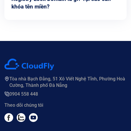
khóa tên miền?
Tòa nhà Bạch Đằng, 51 Xô Viết Nghệ Tĩnh, Phường Hoà
Cường, Thành phố Đà Nẵng
0904 558 448
Theo dõi chúng tôi