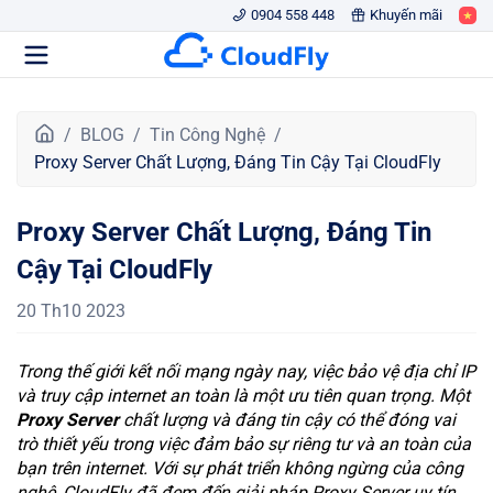
0904 558 448
Khuyến mãi
T
BLOG
Tin Công Nghệ
r
Proxy Server Chất Lượng, Đáng Tin Cậy Tại CloudFly
a
n
Proxy Server Chất Lượng, Đáng Tin
g
c
Cậy Tại CloudFly
h
ủ
20 Th10 2023
Trong thế giới kết nối mạng ngày nay, việc bảo vệ địa chỉ IP
và truy cập internet an toàn là một ưu tiên quan trọng. Một
Proxy Server
chất lượng và đáng tin cậy có thể đóng vai
trò thiết yếu trong việc đảm bảo sự riêng tư và an toàn của
bạn trên internet. Với sự phát triển không ngừng của công
nghệ, CloudFly đã đem đến giải pháp Proxy Server uy tín