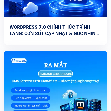
WORDPRESS 7.0 CHÍNH THỨC TRÌNH
LÀNG: CƠN SỐT CẬP NHẬT & GÓC NHÌN
TỐI ƯU TỪ CHUYÊN GIA