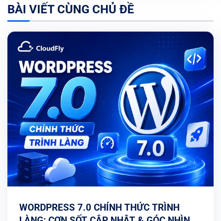
BÀI VIẾT CÙNG CHỦ ĐỀ
WORDPRESS 7.0 CHÍNH THỨC TRÌNH
LÀNG: CƠN SỐT CẬP NHẬT & GÓC NHÌN