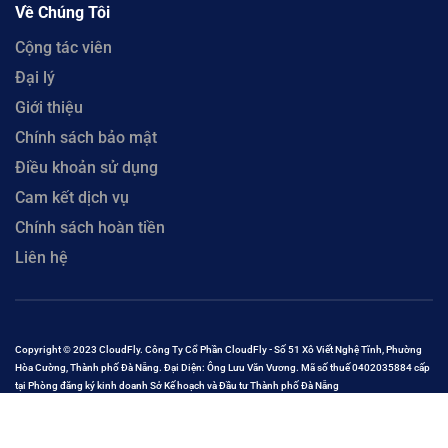
Về Chúng Tôi
Cộng tác viên
Đại lý
Giới thiệu
Chính sách bảo mật
Điều khoản sử dụng
Cam kết dịch vụ
Chính sách hoàn tiền
Liên hệ
Copyright © 2023 CloudFly. Công Ty Cổ Phần CloudFly - Số 51 Xô Viết Nghệ Tĩnh, Phường
Hòa Cường, Thành phố Đà Nẵng. Đại Diện: Ông Lưu Văn Vương. Mã số thuế 0402035884 cấp
tại Phòng đăng ký kinh doanh Sở Kế hoạch và Đầu tư Thành phố Đà Nẵng