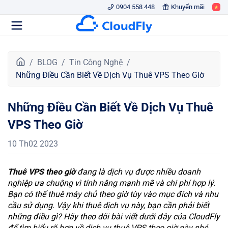
0904 558 448
Khuyến mãi
T
BLOG
Tin Công Nghệ
r
Những Điều Cần Biết Về Dịch Vụ Thuê VPS Theo Giờ
a
n
Những Điều Cần Biết Về Dịch Vụ Thuê
g
c
VPS Theo Giờ
h
ủ
10 Th02 2023
Thuê VPS theo giờ
đang là dịch vụ được nhiều doanh
nghiệp ưa chuộng vì tính năng mạnh mẽ và chi phí hợp lý.
Bạn có thể thuê máy chủ theo giờ tùy vào mục đích và nhu
cầu sử dụng. Vậy khi thuê dịch vụ này, bạn cần phải biết
những điều gì? Hãy theo dõi bài viết dưới đây của CloudFly
để tìm hiểu rõ hơn về dịch vụ thuê VPS theo giờ này nhé.