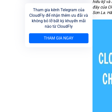
hiểu kỹ và
đây của Cl
Tham gia kênh Telegram của
Sơn La. Hãy
CloudFly để nhận thêm ưu đãi và
không bỏ lỡ bất kỳ khuyến mãi
nào từ CloudFly
THAM GIA NGAY