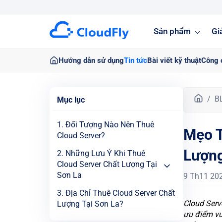
Sản phẩm
Gi
Hướng dẫn sử dụng
Tin tức
Bài viết kỹ thuật
Công 
T
B
Mục lục
r
a
1. Đối Tượng Nào Nên Thuê
Mẹo T
n
Cloud Server?
g
Lượng
c
2. Những Lưu Ý Khi Thuê
h
Cloud Server Chất Lượng Tại
ủ
Sơn La
9 Th11 20
3. Địa Chỉ Thuê Cloud Server Chất
Cloud Serv
Lượng Tại Sơn La?
ưu điểm vư