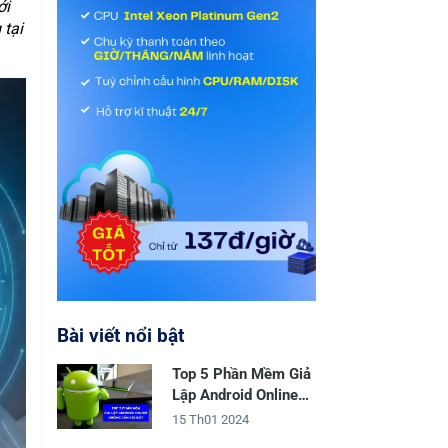
ới
 tại
Bài viết nổi bật
Top 5 Phần Mềm Giả
Lập Android Online
Không Cần Cài Đặt
15 Th01 2024