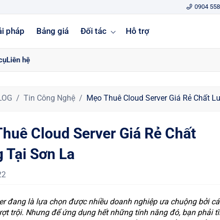
0904 558
ải pháp
Bảng giá
Đối tác
Hỗ trợ
cụ
Liên hệ
LOG
Tin Công Nghệ
Mẹo Thuê Cloud Server Giá Rẻ Chất L
huê Cloud Server Giá Rẻ Chất
 Tại Sơn La
22
er đang là lựa chọn được nhiều doanh nghiệp ưa chuộng bởi cá
ợt trội. Nhưng để ứng dụng hết những tính năng đó, bạn phải t