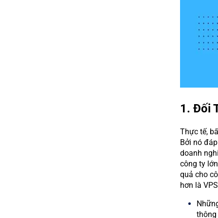
1. Đối
Thực tế, bấ
Bởi nó đáp
doanh nghi
công ty lớ
quả cho cô
hơn là VPS
Những 
thông 