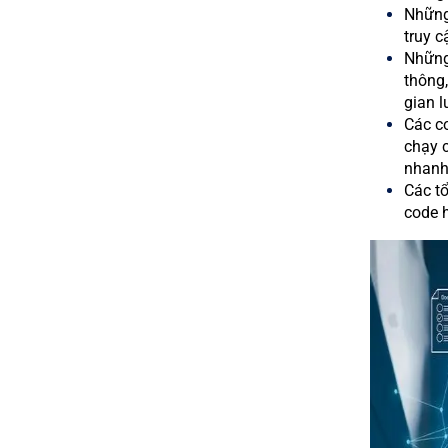
Những 
truy c
Những
thông,
gian l
Các c
chạy c
nhanh 
Các tổ
code 