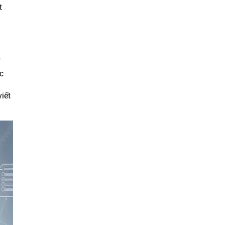
t
c
iết