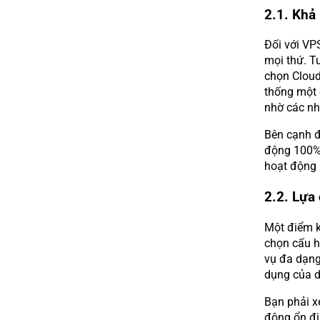
2.1. Khả
Đối với VPS
mọi thứ. T
chọn Cloud
thống một 
nhờ các nh
Bên cạnh đó
động 100%.
hoạt động 
2.2. Lựa
Một điểm k
chọn cấu h
vụ đa dạng
dụng của 
Bạn phải x
động ổn địn