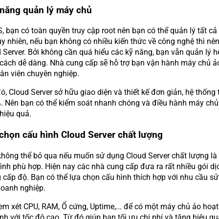
 năng quản lý máy chủ
, bạn có toàn quyền truy cập root nên bạn có thể quản lý tất cả
uy nhiên, nếu bạn không có nhiều kiến thức về công nghệ thì nê
 Server. Bởi không cần quá hiểu các kỹ năng, bạn vẫn quản lý h
cách dễ dàng. Nhà cung cấp sẽ hỗ trợ bạn vận hành máy chủ ả
ân viên chuyên nghiệp.
, Cloud Server sở hữu giao diện và thiết kế đơn giản, hệ thống 
 Nên bạn có thể kiểm soát nhanh chóng và điều hành máy chủ
hiệu quả.
 chọn cấu hình Cloud Server chất lượng
hông thể bỏ qua nếu muốn sử dụng Cloud Server chất lượng là 
ình phù hợp. Hiện nay các nhà cung cấp đưa ra rất nhiều gói dị
 cấp độ. Bạn có thể lựa chọn cấu hình thích hợp với nhu cầu sử
doanh nghiệp.
em xét CPU, RAM, Ổ cứng, Uptime,... để có một máy chủ ảo hoạt
h với tốc độ cao. Từ đó giúp bạn tối ưu chi phí và tăng hiệu qu