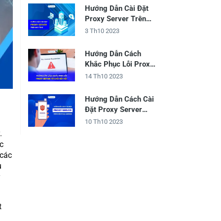
Hướng Dẫn Cài Đặt
Proxy Server Trên
Máy Tính
3 Th10 2023
Hướng Dẫn Cách
Khắc Phục Lỗi Proxy
Server Từ Chối Kết
14 Th10 2023
Nối
Hướng Dẫn Cách Cài
Đặt Proxy Server
Trên Điện Thoại
10 Th10 2023
Android
.
c
 các
u
t