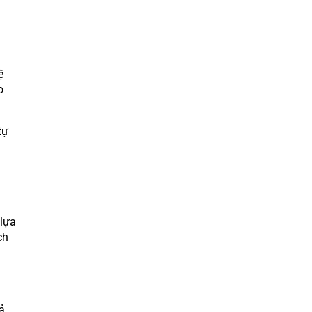
n
ệ
o
tự
lựa
ch
ả