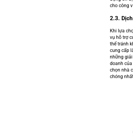
cho công v
2.3. Dịc
Khi lựa chọ
vụ hỗ trợ 
thể tránh k
cung cấp l
những giải
doanh của 
chọn nhà c
chóng nhấ