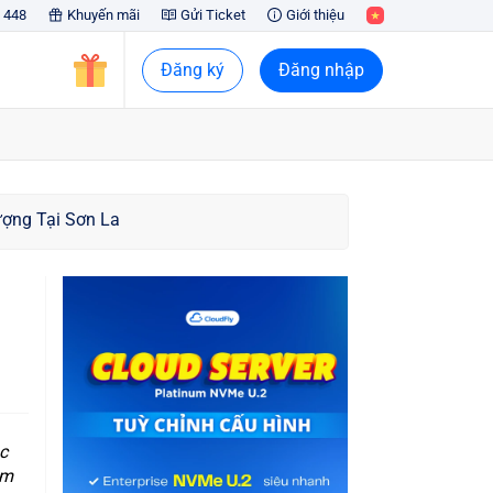
 448
Khuyến mãi
Gửi Ticket
Giới thiệu
Đăng ký
Đăng nhập
ượng Tại Sơn La
c
ìm