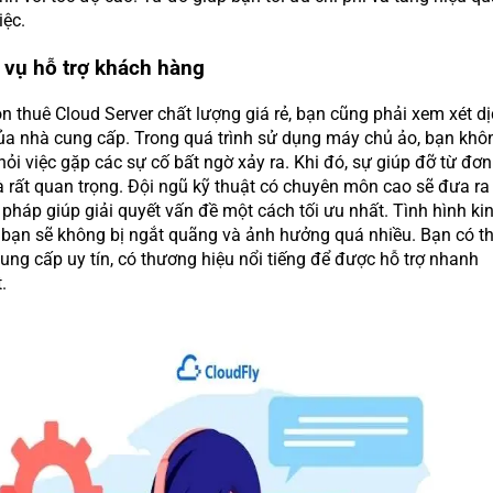
iệc.
h vụ hỗ trợ khách hàng
n thuê Cloud Server chất lượng giá rẻ, bạn cũng phải xem xét d
của nhà cung cấp. Trong quá trình sử dụng máy chủ ảo, bạn khô
hỏi việc gặp các sự cố bất ngờ xảy ra. Khi đó, sự giúp đỡ từ đơn
à rất quan trọng. Đội ngũ kỹ thuật có chuyên môn cao sẽ đưa ra
 pháp giúp giải quyết vấn đề một cách tối ưu nhất. Tình hình ki
bạn sẽ không bị ngắt quãng và ảnh hưởng quá nhiều. Bạn có t
ung cấp uy tín, có thương hiệu nổi tiếng để được hỗ trợ nhanh
t.